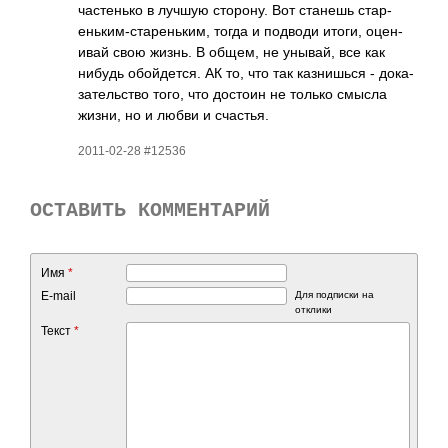
част­енько в лучшую стор­ону. Вот станешь стар­
еньк­им-с­таре­ньким, тогда и подводи итоги, оцен­
ивай свою жизнь. В общем, не унывай, все как
нибудь обой­дется. АК то, что так казн­ишься - дока­
зате­льство того, что достоин не только смысла
жизни, но и любви и счас­тья.
2011-02-28 #12536
ОСТАВИТЬ КОММЕНТАРИЙ
Имя
*
E-mail
Для подписки на
отклики
Текст
*