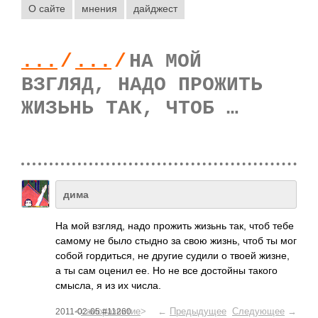
О сайте
мнения
дайджест
...
/
...
/
НА МОЙ
ВЗГЛЯД, НАДО ПРОЖИТЬ
ЖИЗЬНЬ ТАК, ЧТОБ …
дима
На мой взгляд, надо прожить жизьнь так, чтоб тебе
самому не было стыдно за свою жизнь, чтоб ты мог
собой горд­иться, не другие судили о твоей жизне,
а ты сам оценил ее. Но не все дост­ойны такого
смысла, я из их числа.
<
саморазвитие
> ←
Предыдущее
Следующее
→
2011-02-05 #11260