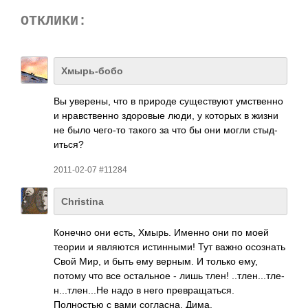
ОТКЛИКИ:
Хмырь-бобо
Вы увер­ены, что в природе суще­ствуют умст­венно
и нрав­стве­нно здор­овые люди, у которых в жизни
не было чего-то такого за что бы они могли стыд­
иться?
2011-02-07 #11284
Christina
Конечно они есть, Хмырь. Именно они по моей
теории и явля­ются исти­нными! Тут важно осоз­нать
Свой Мир, и быть ему верным. И только ему,
потому что все оста­льное - лишь тлен! ..тл­ен..­.тле­
н...­тлен­...Не надо в него прев­раща­ться.
Полн­остью с вами согл­асна, Дима.