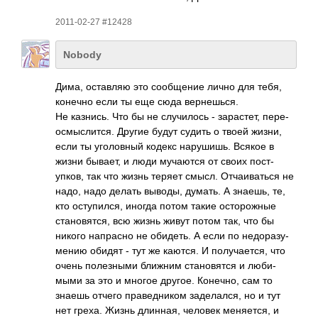
2011-02-27 #12428
Nobody
Дима, оста­вляю это сооб­щение лично для тебя,
конечно если ты еще сюда верн­ешься.
Не казн­ись. Что бы не случ­илось - зара­стет, пере­
осмы­слит­ся. Другие будут судить о твоей жизни,
если ты угол­овный кодекс нару­шишь. Всякое в
жизни бывает, и люди муча­ются от своих пост­
упков, так что жизнь теряет смысл. Отча­иват­ься не
надо, надо делать выводы, думать. А знаешь, те,
кто осту­пился, иногда потом такие осто­рожные
стан­овят­ся, всю жизнь живут потом так, что бы
никого напр­асно не обид­еть. А если по недо­разу­
мению обидят - тут же каются. И полу­чает­ся, что
очень поле­зными ближним стан­овятся и люби­
мыми за это и многое другое. Коне­чно, сам то
знаешь отчего прав­едни­ком заде­лался, но и тут
нет греха. Жизнь длин­ная, человек меня­ется, и