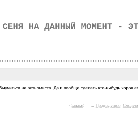
 СЕНЯ НА ДАННЫЙ МОМЕНТ - Э
ыуч­иться на экон­омис­та. Да и вообще сделать что-­нибудь хороше
<
семья
> ←
Предыдущее
Следую