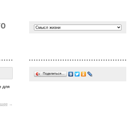
ТО
Поделиться…
е для
щее
→