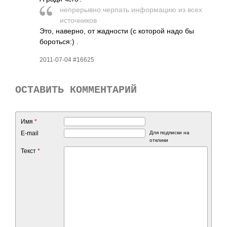
непр­ерывно черпать инфо­рмацию из всех
исто­чников
Это, наве­рно, от жадн­ости (с которой надо бы
боро­ться:) .
2011-07-04 #16625
ОСТАВИТЬ КОММЕНТАРИЙ
Имя
*
E-mail
Для подписки на
отклики
Текст
*