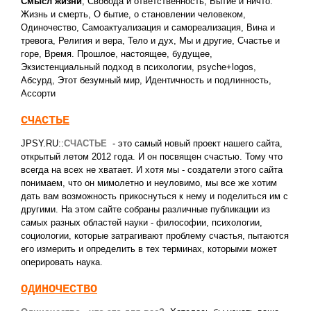
Смысл жизни
,
Свобода и ответственность
,
Бытие и ничто.
Жизнь и смерть
,
О бытие, о становлении человеком
,
Одиночество
,
Самоактуализация и самореализация
,
Вина и
тревога
,
Религия и вера
,
Тело и дух
,
Мы и другие
,
Счастье и
горе
,
Время. Прошлое, настоящее, будущее
,
Экзистенциальный подход в психологии
,
psyche+logos
,
Абсурд
,
Этот безумный мир
,
Идентичность и подлинность
,
Ассорти
СЧАСТЬЕ
JPSY.RU::
СЧАСТЬЕ
- это самый новый проект нашего сайта,
открытый летом 2012 года. И он посвящен счастью. Тому что
всегда на всех не хватает. И хотя мы - создатели этого сайта
понимаем, что он мимолетно и неуловимо, мы все же хотим
дать вам возможность прикоснуться к нему и поделиться им с
другими. На этом сайте собраны различные публикации из
самых разных областей науки - философии, психологии,
социологии, которые затрагивают проблему счастья, пытаются
его измерить и определить в тех терминах, которыми может
оперировать наука.
ОДИНОЧЕСТВО