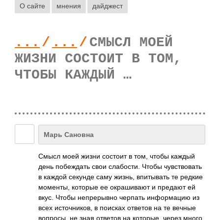
О сайте
мнения
дайджест
...
/
...
/
СМЫСЛ МОЕЙ
ЖИЗНИ СОСТОИТ В ТОМ,
ЧТОБЫ КАЖДЫЙ …
Марь Сановна
Смысл моей жизни состоит в том, чтобы каждый
день побе­ждать свои слаб­ости. Чтобы чувс­твов­ать
в каждой секунде саму жизнь, впит­ывать те редкие
моме­нты, которые ее окра­шивают и предают ей
вкус. Чтобы непр­ерывно черпать инфо­рмацию из
всех исто­чник­ов, в поисках ответов на те вечные
вопр­осы, не зная ответов на кото­рые, через много