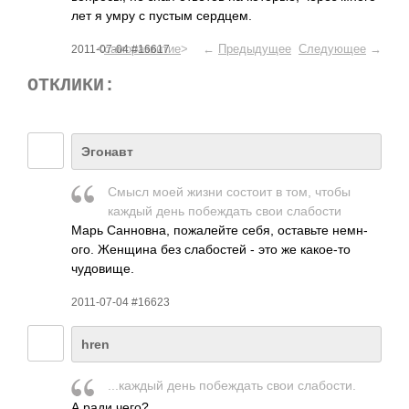
лет я умру с пустым серд­цем.
<
саморазвитие
> ←
Предыдущее
Следующее
→
2011-07-04 #16617
ОТКЛИКИ:
Эгонавт
Смысл моей жизни состоит в том, чтобы
каждый день побе­ждать свои слаб­ости
Марь Санн­овна, пожа­лейте себя, оста­вьте немн­
ого. Женщина без слаб­остей - это же како­е-то
чудо­вище.
2011-07-04 #16623
hren
...к­аждый день побе­ждать свои слаб­ости.
А ради чего?