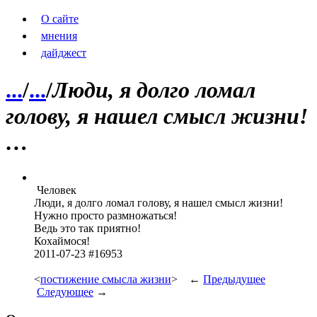
О сайте
мнения
дайджест
...
/
...
/
Люди, я долго ломал
голову, я нашел смысл жизни!
…
Человек
Люди, я долго ломал голову, я нашел смысл жизни!
Нужно просто разм­ножа­ться!
Ведь это так прия­тно!
Коха­ймося!
2011-07-23 #16953
<
постижение смысла жизни
> ←
Предыдущее
Следующее
→