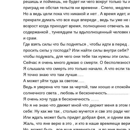
решишь и поймешь, не будет ни чего вокруг только ты и
приград не обстая тельств ни времени . Слепо, медле
Но а ведь цели пока что никакой и нет . А время идет, и
прекрати думать что все еще впереди , ведь ты уже не
возрост когда приходит время, полноценно отвечать за 
содержанкой , тунеядцем ты вдьполноценный человек не
и срам.
Где взять силы что бы подняться , чтобы идти в перед
просить силы у господа? Или найти силы внутри себя? А
чтобы подумать, для чего они тебе так нужны эти сил
Сейчас я очень много думаю о смерти. О бесполезнос
Я слышала что смерть это только начало. А что если та
Я точно знаю что там лучше…..
А может уйти туда за светом…..
Ведь я уверена что там за чертой, там хоошо и спокойн
солнечного света , любовь и бесконечность………­…….
Я очень хочу туда в бесконечность ……
Но я не знаю что движит мной что держит меня в этом 
себе: Ну как же так , столько мучется и све это ради че
Или ждать может быть придет добрая фея, и одним взм
Жаль, что яне верю в это , и кто в наше времяеще вер
Но, может быть , все еще измениться , и во мне вновь