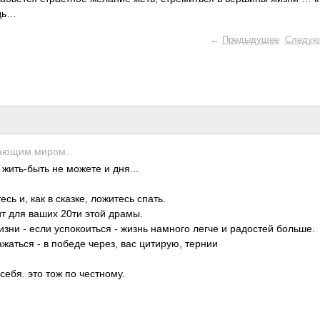
едь…
←
Предыдущее
Следую
­жающим миром.
 жить­-быть не можете и дня...
сь и, как в сказке, ложи­тесь спать.
ит для ваших 20ти этой драмы.
ни - если успо­коит­ься - жизнь намного легче и радо­стей больше.
аж­аться - в победе через, вас цити­рую, тернии
 себя. это тож по чест­ному.