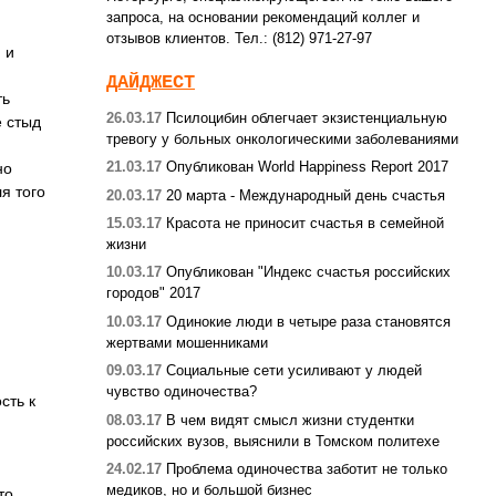
запроса, на основании рекомендаций коллег и
отзывов клиентов. Тел.: (812) 971-27-97
 и
ДАЙДЖЕСТ
ть
26.03.17
Псилоцибин облегчает экзистенциальную
е стыд
тревогу у больных онкологическими заболеваниями
21.03.17
Опубликован World Happiness Report 2017
но
я того
20.03.17
20 марта - Международный день счастья
15.03.17
Красота не приносит счастья в семейной
жизни
10.03.17
Опубликован "Индекс счастья российских
городов" 2017
10.03.17
Одинокие люди в четыре раза становятся
жертвами мошенниками
09.03.17
Социальные сети усиливают у людей
чувство одиночества?
сть к
08.03.17
В чем видят смысл жизни студентки
российских вузов, выяснили в Томском политехе
24.02.17
Проблема одиночества заботит не только
медиков, но и большой бизнес
то