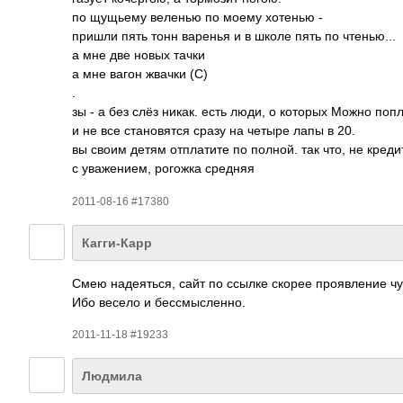
по щущьему веленью по моему хотенью -
пришли пять тонн варенья и в школе пять по чтен­ью...
а мне две новых тачки
а мне вагон жвачки (С)
.
зы - а без слёз никак. есть люди, о которых Можно попл­
и не все стан­овятся сразу на четыре лапы в 20.
вы своим детям отпл­атите по полной. так что, не креди
с уваж­ением, рогожка средняя
2011-08-16 #17380
Кагги-Карр
Смею наде­яться, сайт по ссылке скорее проя­вление чу
Ибо весело и бесс­мысл­енно.
2011-11-18 #19233
Людмила