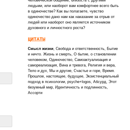
человеческой общение, близость c другими
людьми, или наоборот вам комфортнее всего быть
в одиночестве? Как вы полагаете, чувство
одиночество дано нам как наказание за отрыв от
людей или наоборот оно является источником
духовного и личностного роста?
ЦИТАТЫ
Смысл жизни
,
Свобода и ответственность
,
Бытие
и ничто. Жизнь и смерть
,
О бытие, о становлении
человеком
,
Одиночество
,
Самоактуализация и
самореализация
,
Вина и тревога
,
Религия и вера
,
Тело и дух
,
Мы и другие
,
Счастье и горе
,
Время.
Прошлое, настоящее, будущее
,
Экзистенциальный
подход в психологии
,
psyche+logos
,
Абсурд
,
Этот
безумный мир
,
Идентичность и подлинность
,
Ассорти