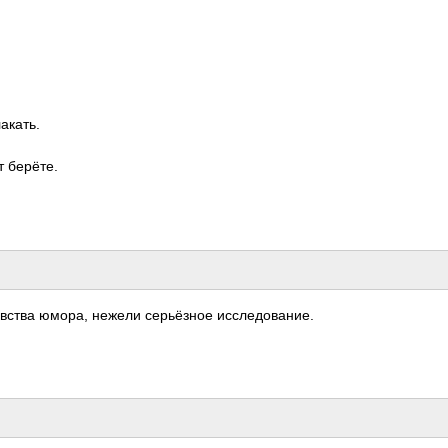
акать.
т берёте.
вства юмора, нежели серь­ёзное иссл­едов­ание.