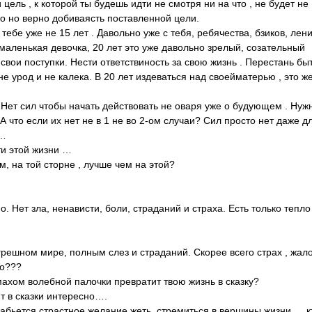
 цель , к которой ты будешь идти не смотря ни на что , не будет не
но но верно добиваясть поставленной цели.
 тебе уже не 15 лет . Давольно уже с тебя, ребячества, бзиков, лени
 маленькая девочка, 20 лет это уже давольно зрелый, созательный
свои поступки. Нести ответствиность за свою жизнь . Перестань бы
 урод и не калека. В 20 лет издеваться над своейматерью , это ж
 . Нет сил чтобы начать действовать не оваря уже о будующем . Нуж
 что если их нет не в 1 не во 2-ом случаи? Сил просто нет даже дл
ы…
ти этой жизни …
м, на той сторне , лучше чем на этой?
о. Нет зла, ненависти, боли, страданий и страха. Есть только тепло
грешном мире, полным слез и страданий. Скорее всего страх , жало
го???
ахом волебной палочки превратит твою жизнь в сказку?
ит в сказки интересно….
 забьется страстное желание жеть, стремиться в вершины жизни … к