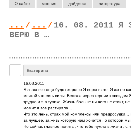
О сайте
мнения
дайджест
литература
...
/
...
/
16. 08. 2011 Я 
ВЕРЮ В …
Екатерина
16.08.2011
Я знаю все еще будет хорошо.Я верю в это. Я же не ког
мечтой что есть силы. Бежала через тернии к звездам.Я
трудно и я в тупике. Жизнь больше ни чего не стоит, не
момнт я все растиряла…
Что это лень, страх мой комплексы или предросудки… 
за лучшее, за жизь которую нам хочется , о которой 
Но сейчас главное понять , что тебе нужно в жизни , с 