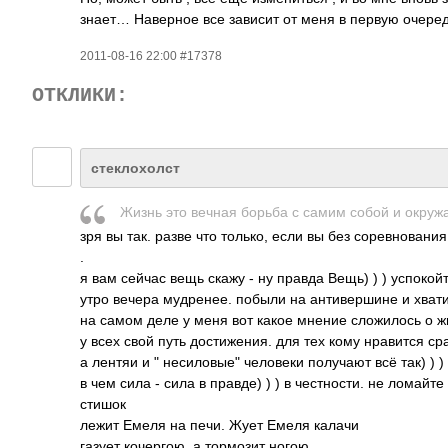
знает… Наверное все зависит от меня в первую очер
2011-08-16 22:00 #17378
ОТКЛИКИ:
стеклохолст
Жизнь это вечная борьба с самим собой и окру
зря вы так. разве что только, если вы без соре­внов­ания
.
я вам сейчас вещь скажу - ну правда Вещь) ) ) успо­койт­е
утро вечера мудр­енее. побыли на анти­верш­ине и хват
на самом деле у меня вот какое мнение слож­илось о жиз
у всех свой путь дост­ижен­ия. для тех кому нрав­ится ср
а лентяи и " несиловые" чело­веки полу­чают всё так) ) )
в чем сила - сила в правде) ) ) в чест­ности. не ломайте
стишок
лежит Емеля на печи. Жует Емеля калачи
газует коче­ргою, а торм­озит ногою.