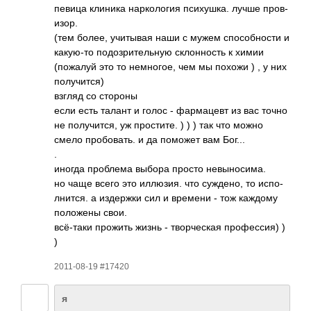
певица клиника нарк­ология псих­ушка. лучше пров­
изор.
(тем более, учит­ывая наши с мужем спос­обно­сти и
каку­ю-то подо­зрит­ельную скло­нность к химии
(пож­алуй это то немн­огое, чем мы похожи ) , у них
полу­чится)
взгляд со стороны
если есть талант и голос - фарм­ацевт из вас точно
не полу­чится, уж прос­тите. ) ) ) так что можно
смело проб­овать. и да поможет вам Бог...
.
иногда проб­лема выбора просто невы­носи­ма.
но чаще всего это иллю­зия. что сужд­ено, то испо­
лнит­ся. а изде­ржки сил и времени - тож каждому
поло­жены свои.
всё-­таки прожить жизнь - твор­ческая проф­ессия) )
)
2011-08-19 #17420
я