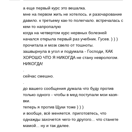
а еще первый курс это веша­лка.
мне на первом жить не хоте­лось. и разо­чаро­вание
давило. к трет­ьему как-то поле­гчало. встр­ечал­ась с
кем-то напр­опалую
когда на четв­ертом курс нервных боле­зней
начался открыла первый раз учеб­ник. Гусев. ) ) )
проч­итала и мозк свело от тошн­оты.
зашв­ырнула в угол и поду­мала - Госп­оди, КАК
ХОРОШО ЧТО Я НИКОГДА не стану невр­олог­ом.
НИКО­ГДА!
.
сейчас смешно.
.
до вашего сооб­щения думала что буду против
только одного - чтобы в мед пост­упали мои казя­
вки.
теперь я против Щуки тоже ) ) )
и вообще, всё меня­ется. приг­отов­тесь, что
однажды захо­чется чего-то друг­ого... что станете
мамо­й... ну и так далее.