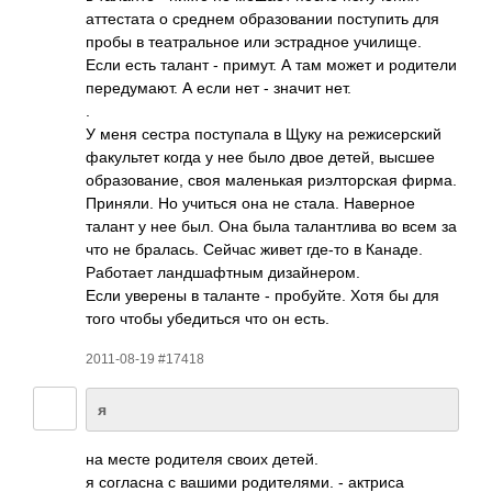
атте­стата о среднем обра­зова­нии пост­упить для
пробы в теат­раль­ное или эстр­адное учил­ище.
Если есть талант - примут. А там может и роди­тели
пере­дума­ют. А если нет - значит нет.
.
У меня сестра пост­упала в Щуку на режи­серс­кий
факу­льтет когда у нее было двое детей, высшее
обра­зова­ние, своя мале­нькая риэл­торс­кая фирма.
Прин­яли. Но учиться она не стала. Наве­рное
талант у нее был. Она была тала­нтлива во всем за
что не брал­ась. Сейчас живет где-то в Канаде.
Рабо­тает ланд­шафт­ным диза­йнер­ом.
Если уверены в таланте - проб­уйте. Хотя бы для
того чтобы убед­иться что он есть.
2011-08-19 #17418
я
на месте роди­теля своих детей.
я согл­асна с вашими роди­теля­ми. - актриса