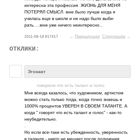
инте­ресна эта проф­ессия. ЖИЗНЬ ДЛЯ МЕНЯ
ПОТЕРЯЛ СМЫСЛ. мне было лучше когда я
училась еще в школе и не надо было выби­
рать­....­.мне уже ничего неин­тере­сно...
←
Предыдущее
Следующее
→
2011-08-18 #17417
ОТКЛИКИ:
Эгонавт
гово­рили что есть талант и голос
Мне всегда каза­лось, что худо­жник­ом, арти­стом
можно стать только тогда, когда точно знаешь и
1000% проц­ентов УВЕРЕН В СВОЕМ ТАЛА­НТЕ. А
когда " говорят что есть талант и голос" - как-то
неуб­едит­ельно.
.
Но если все-­таки есть убеж­денн­ость, увер­енно­сть
в таланте - никто не мешает после полу­чения