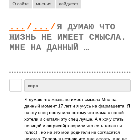
О сайте
мнения
дайджест
...
/
...
/
Я ДУМАЮ ЧТО
ЖИЗНЬ НЕ ИМЕЕТ СМЫСЛА.
МНЕ НА ДАННЫЙ …
кира
Я думаю что жизнь не имеет смыс­ла.Мне на
данный момент 17 лет и я учусь на фарм­ацев­та. Я
на эту спец пост­упила потому что мама с папой
хотели и считали эту спец лучше. А я хочу стать
певицой и актр­исой­(гов­орили что есть талант и
голос) , но на это мои роди­тели не согл­асятся
нико­гда. Теперь я незнаю что мне делать, мне не