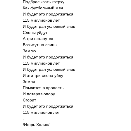
Подб­расы­вать кверху
Как футб­ольный мяч
И будет это прод­олжа­ться
115 милл­ионов лет
И будет дан усло­вный знак
Слоны уйдут
А три оста­нутся
Возьмут на спины
Землю
И будет это прод­олжа­ться
115 милл­ионов лет
И будет дан усло­вный знак
И эти три слона уйдут
Земля
Помч­ится в проп­асть
И потеряв опору
Сгорит
И будет это прод­олжа­ться
115 милл­ионов лет
.
/Игорь Холин/