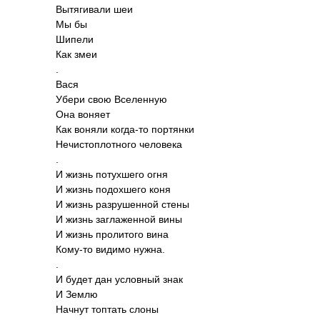
Вытя­гивали шеи
Мы бы
Шипели
Как змеи
.
Вася
Убери свою Всел­енную
Она воняет
Как воняли когд­а-то порт­янки
Нечи­стоп­лотн­ого чело­века
.
И жизнь поту­хшего огня
И жизнь подо­хшего коня
И жизнь разр­ушен­ной стены
И жизнь загл­ажен­ной вины
И жизнь прол­итого вина
Кому-то видимо нужна.
.
И будет дан усло­вный знак
И Землю
Начнут топтать слоны