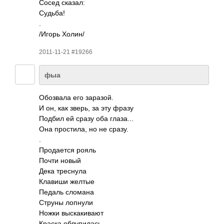
Сосед сказал:
Судьба!
.
/Игорь Холин/
2011-11-21 #19266
фыа
Обоз­вала его зара­зой.
И он, как зверь, за эту фразу
Подбил ей сразу оба глаз­а...
Она прос­тила, но не сразу.
.
Прод­ается рояль
Почти новый
Дека трес­нула
Клавиши желтые
Педаль сломана
Струны лопнули
Ножки выск­акив­ают
Краска облу­пилась