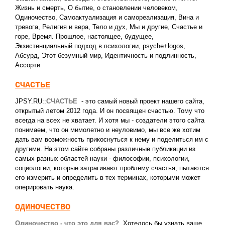
Жизнь и смерть
,
О бытие, о становлении человеком
,
Одиночество
,
Самоактуализация и самореализация
,
Вина и
тревога
,
Религия и вера
,
Тело и дух
,
Мы и другие
,
Счастье и
горе
,
Время. Прошлое, настоящее, будущее
,
Экзистенциальный подход в психологии
,
psyche+logos
,
Абсурд
,
Этот безумный мир
,
Идентичность и подлинность
,
Ассорти
СЧАСТЬЕ
JPSY.RU::
СЧАСТЬЕ
- это самый новый проект нашего сайта,
открытый летом 2012 года. И он посвящен счастью. Тому что
всегда на всех не хватает. И хотя мы - создатели этого сайта
понимаем, что он мимолетно и неуловимо, мы все же хотим
дать вам возможность прикоснуться к нему и поделиться им с
другими. На этом сайте собраны различные публикации из
самых разных областей науки - философии, психологии,
социологии, которые затрагивают проблему счастья, пытаются
его измерить и определить в тех терминах, которыми может
оперировать наука.
ОДИНОЧЕСТВО
Одиночество - что это для вас?
Хотелось бы узнать ваше