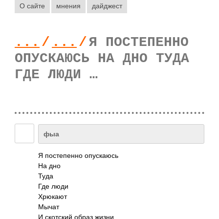
О сайте
мнения
дайджест
...
/
...
/
Я ПОСТЕПЕННО
ОПУСКАЮСЬ НА ДНО ТУДА
ГДЕ ЛЮДИ …
фыа
Я пост­епенно опус­каюсь
На дно
Туда
Где люди
Хрюкают
Мычат
И скот­ский образ жизни