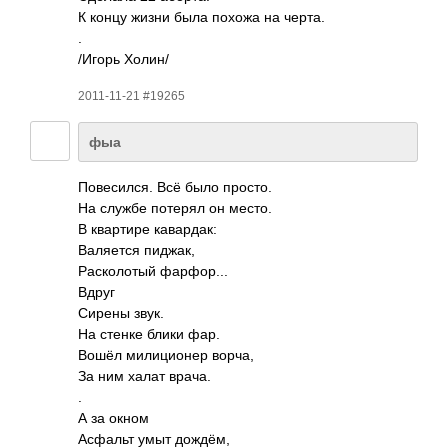
К концу жизни была похожа на черта.
.
/Игорь Холин/
2011-11-21 #19265
фыа
Пове­сился. Всё было просто.
На службе потерял он место.
В квар­тире кава­рдак:
Валя­ется пиджак,
Раск­олотый фарф­ор...
Вдруг
Сирены звук.
На стенке блики фар.
Вошёл мили­ционер ворча,
За ним халат врача.
.
А за окном
Асфальт умыт дождём,