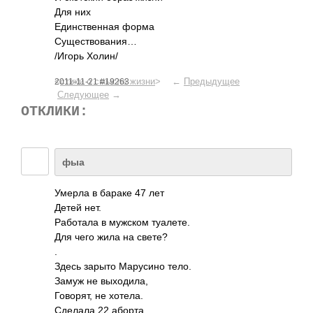
Для них
Един­стве­нная форма
Суще­ство­вания…
/Игорь Холин/
<
стихи о смысле жизни
> ←
Предыдущее
2011-11-21 #19263
Следующее
→
ОТКЛИКИ:
фыа
Умерла в бараке 47 лет
Детей нет.
Рабо­тала в мужском туал­ете.
Для чего жила на свете?
.
Здесь зарыто Мару­сино тело.
Замуж не выхо­дила,
Гово­рят, не хотела.
Сделала 22 аборта.