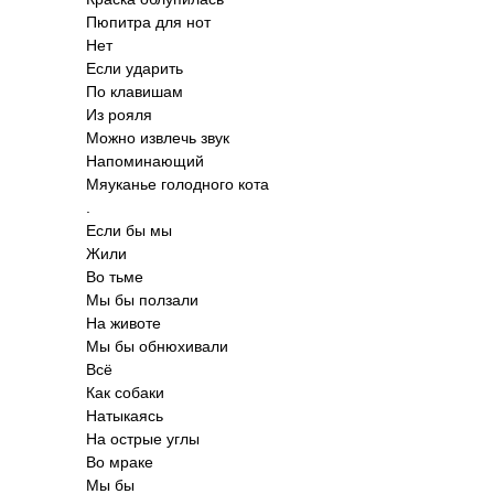
Пюпитра для нот
Нет
Если ударить
По клав­ишам
Из рояля
Можно извлечь звук
Напо­мина­ющий
Мяук­анье голо­дного кота
.
Если бы мы
Жили
Во тьме
Мы бы ползали
На животе
Мы бы обню­хивали
Всё
Как собаки
Наты­каясь
На острые углы
Во мраке
Мы бы