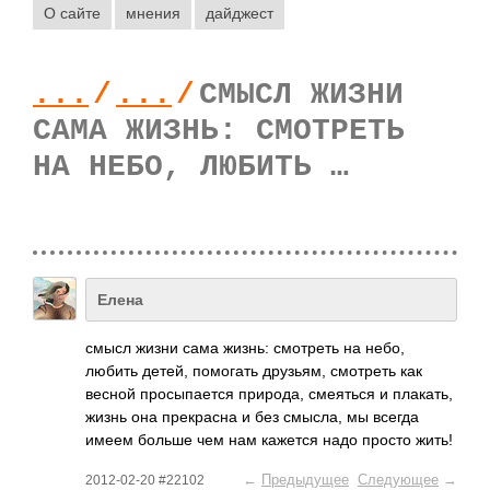
О сайте
мнения
дайджест
...
/
...
/
СМЫСЛ ЖИЗНИ
САМА ЖИЗНЬ: СМОТРЕТЬ
НА НЕБО, ЛЮБИТЬ …
Елена
смысл жизни сама жизнь: смот­реть на небо,
любить детей, помо­гать друз­ьям, смот­реть как
весной прос­ыпае­тся прир­ода, смея­ться и плак­ать,
жизнь она прек­расна и без смысла, мы всегда
имеем больше чем нам кажется надо просто жить!
←
Предыдущее
Следующее
→
2012-02-20 #22102