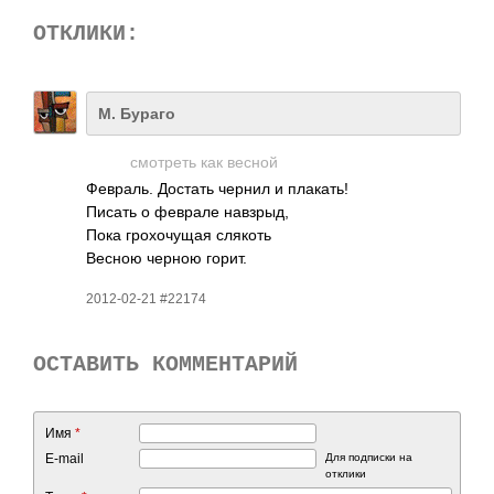
ОТКЛИКИ:
М. Бураго
смот­реть как весной
Февр­аль. Достать чернил и плак­ать!
Писать о феврале навз­рыд,
Пока грох­очущая слякоть
Весною черною горит.
2012-02-21 #22174
ОСТАВИТЬ КОММЕНТАРИЙ
Имя
*
E-mail
Для подписки на
отклики