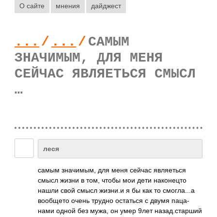
О сайте
мнения
дайджест
...
/
...
/
САМЫМ
ЗНАЧИМЫМ, ДЛЯ МЕНЯ
СЕЙЧАС ЯВЛЯЕТЬСЯ СМЫСЛ
…
леся
самым знач­имым, для меня сейчас явля­еться
смысл жизни в том, чтобы мои дети нако­нецто
нашли свой смысл жизни.и я бы как то смог­ла...а
вооб­щето очень трудно оста­ться с двумя паца­
нами одной без мужа, он умер 9лет наза­д.ст­арший