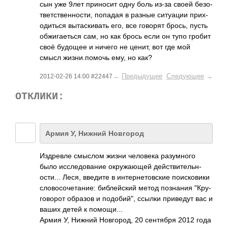
сын уже 9лет прин­осит одну боль из-за своей безо­
твет­стве­ннос­ти, попадая в разные ситу­ации прих­
одит­ься выта­скив­ать его, все говорят брось, пусть
обжи­гает­ься сам, но как брось если он тупо гробит
своё будощее и ничего не ценит, вот где мой
смысл жизн­и.по­мочь ему, но как?
←
Предыдущее
Следующее
→
2012-02-26 14:00 #22447
ОТКЛИКИ:
Армия У, Нижний Новгород
Издр­евле смыслом жизни чело­века разу­много
было иссл­едов­ание окру­жающей дейс­твит­ельн­
ости­... Леся, введите в инте­рнет­овские поис­ковики
слов­осоч­етан­ие: библ­ейский метод позн­ания "Кру­
гово­рот образов и подо­бий", ссылки прив­едут вас и
ваших детей к помо­щи...
Армия У, Нижний Новг­ород, 20 сент­ября 2012 года