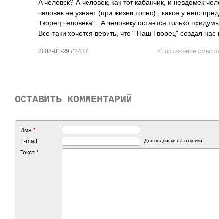
А чело­век? А чело­век, как тот каба­нчик, и невд­омек чел
человек не узнает (при жизни точно) , какое у него пред­
Творец человека" . А чело­веку оста­ется только прид­умы
Все-­таки хочется верить, что " Наш Творец" создал нас и
<
постижение смысл
2008-01-29 #2437
ОСТАВИТЬ КОММЕНТАРИЙ
Имя
*
E-mail
Для подписки на отклики
Текст
*