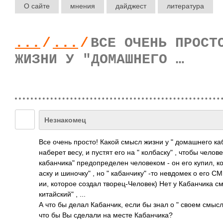
О сайте
мнения
дайджест
литература
...
/
...
/
ВСЕ ОЧЕНЬ ПРОСТ
ЖИЗНИ У "ДОМАШНЕГО …
Незнакомец
Все очень просто! Какой смысл жизни у " дома­шнего каб
наберет весу, и пустят его на " колбаску" , чтобы челов
кабанчика" пред­опре­делен чело­веком - он его купил, ко
аску и шиночку" , но " кабанчику" -то невд­омек о его С
ии, которое создал твор­ец-Ч­елов­ек) Нет у Каба­нчика 
китайский" , ...
А что бы делал Каба­нчик, если бы знал о " своем смыс
что бы Вы сделали на месте Каба­нчика?