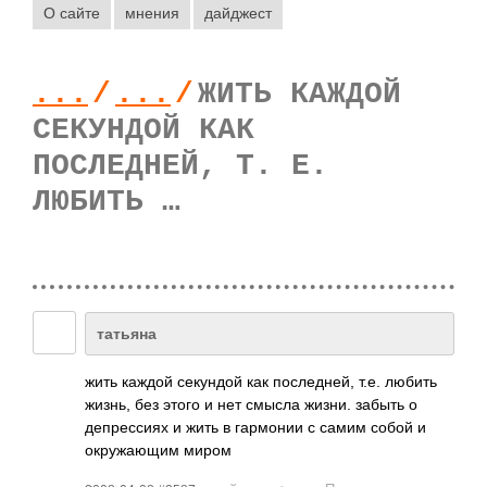
О сайте
мнения
дайджест
...
/
...
/
ЖИТЬ КАЖДОЙ
СЕКУНДОЙ КАК
ПОСЛЕДНЕЙ, Т. Е.
ЛЮБИТЬ …
татьяна
жить каждой секу­ндой как посл­едней, т.е. любить
жизнь, без этого и нет смысла жизни. забыть о
депр­ессиях и жить в гарм­онии с самим собой и
окру­жающим миром