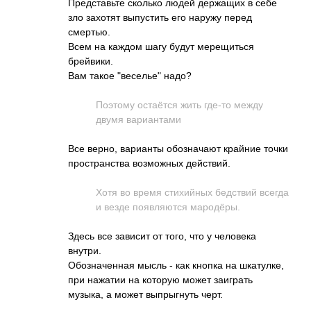
Представьте сколько людей держащих в себе
зло захотят выпустить его наружу перед
смертью.
Всем на каждом шагу будут мерещиться
брейвики.
Вам такое "веселье" надо?
Поэтому остаётся жить где-то между
двумя вариантами
Все верно, варианты обозначают крайние точки
пространства возможных действий.
Хотя во время стихийных бедствий всегда
и везде появляются мародёры.
Здесь все зависит от того, что у человека
внутри.
Обозначенная мысль - как кнопка на шкатулке,
при нажатии на которую может заиграть
музыка, а может выпрыгнуть черт.