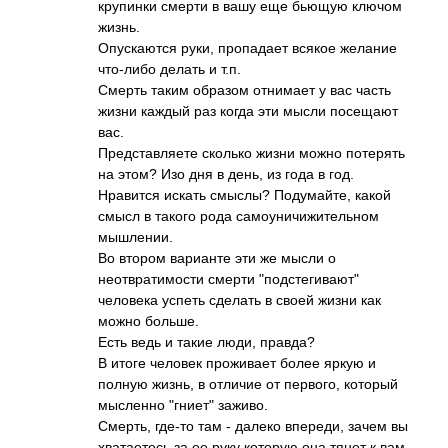
крупинки смерти в вашу еще бьющую ключом
жизнь.
Опускаются руки, пропадает всякое желание
что-либо делать и т.п.
Смерть таким образом отнимает у вас часть
жизни каждый раз когда эти мысли посещают
вас.
Представляете сколько жизни можно потерять
на этом? Изо дня в день, из года в год.
Нравится искать смыслы? Подумайте, какой
смысл в такого рода самоуничижительн­ом
мышлении.
Во втором варианте эти же мысли о
неотвратимости смерти "подстегивают"
человека успеть сделать в своей жизни как
можно больше.
Есть ведь и такие люди, правда?
В итоге человек проживает более яркую и
полную жизнь, в отличие от первого, который
мысленно "гниет" заживо.
Смерть, где-то там - далеко впереди, зачем вы
хватаетесь за ее руку которую она тянет к вам