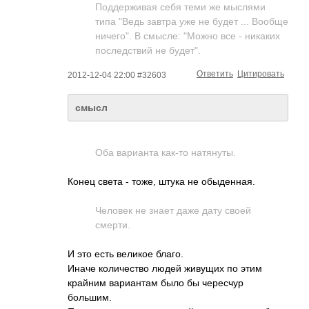
Поддерживая себя теми же мыслями
типа "Ведь завтра уже не будет ... Вообще
ничего". В смысле: "Можно все - никаких
последствий не будет".
Ответить
Цитировать
2012-12-04 22:00 #32603
смысл
Оба варианта как-то натянуты.
Конец света - тоже, штука не обыденная.
Человек не знает даже дату своей
смерти.
И это есть великое благо.
Иначе количество людей живущих по этим
крайним вариантам было бы чересчур
большим.