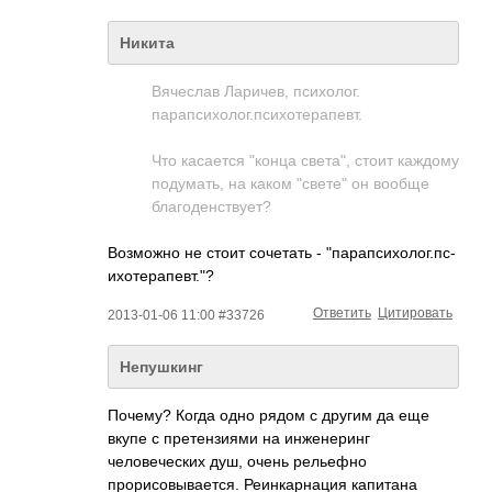
Никита
Вячеслав Ларичев, психолог.
парапсихолог.пси­­хотерапевт.­­
Что касается "конца света", стоит каждому
подумать, на каком "свете" он вообще
благоденствует?
Возможно не стоит сочетать - "парапсихолог.пс­
и­хотерапевт."?­
Ответить
Цитировать
2013-01-06 11:00 #33726
Непушкинг
Почему? Когда одно рядом с другим да еще
вкупе с претензиями на инженеринг
человеческих душ, очень рельефно
прорисовывается. Реинкарнация капитана