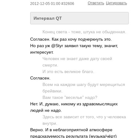
Ответить
Цитировать
2012-12-05 01:00 #32606
Интервал QT
Конец света - тоже, штука не обыденная.
Согласен. Как раз хочу подчеркнуть это.
Но раз уж @Styr заявил такую тему, значит,
интересует.
Человек не знает даже дату своей
смерти.
И это есть великое благо.
Согласен.
Всем на каждом шагу будут мерещиться
брейвики.
Вам такое "веселье" надо?
Нет. И, думаю, никому из здравомыслящих
людей не надо.
Здесь все зависит от того, что у человека
внутри.
Верно. И в неблагоприятной атмосфере
предсказуемость результата (музыка/чёрт)