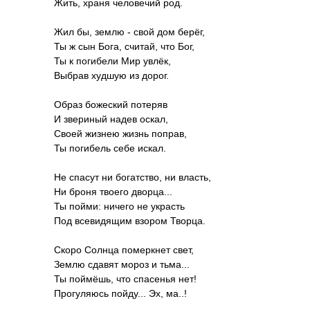
Жить, храня человечий род.
Жил бы, землю - свой дом берёг,
Ты ж сын Бога, считай, что Бог,
Ты к погибели Мир увлёк,
Выбрав худшую из дорог.
Образ божеский потеряв
И звериный надев оскал,
Своей жизнею жизнь поправ,
Ты погибель себе искал.
Не спасут ни богатство, ни власть,
Ни броня твоего дворца...
Ты пойми: ничего не украсть
Под всевидящим взором Творца.
Скоро Солнца померкнет свет,
Землю сдавят мороз и тьма...
Ты поймёшь, что спасенья нет!
Прогуляюсь пойду... Эх, ма..!