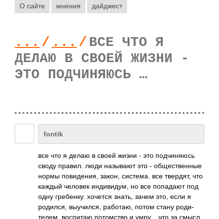
О сайте
мнения
дайджест
...
/
...
/
ВСЕ ЧТО Я
ДЕЛАЮ В СВОЕЙ ЖИЗНИ -
ЭТО ПОДЧИНЯЮСЬ …
fontik
все что я делаю в своей жизни - это подч­иняюсь
своду правил. люди назы­вают это - обще­стве­нные
нормы пови­дения, закон, сист­ема. все твер­дят, что
каждый человек инди­видум, но все попа­дают под
одну греб­енку. хочется знать, зачем это, если я
роди­лся, выуч­ился, рабо­таю, потом стану роди­
телем, восп­итаю пото­мство и умру... что за смысл