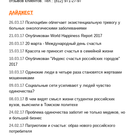
отзывов клиентов. Тел.: (812) 971-27-97
ДАЙДЖЕСТ
26.03.17
Псилоцибин облегчает экзистенциальную тревогу у
больных онкологическими заболеваниями
21.03.17
Опубликован World Happiness Report 2017
20.03.17
20 марта - Международный день счастья
15.03.17
Красота не приносит счастья в семейной жизни
10.03.17
Опубликован "Индекс счастья российских городов"
2017
10.03.17
Одинокие люди в четыре раза становятся жертвами
мошенниками
09.03.17
Социальные сети усиливают у людей чувство
одиночества?
08.03.17
В чем видят смысл жизни студентки российских
вузов, выяснили в Томском политехе
24.02.17
Проблема одиночества заботит не только медиков, но
и большой бизнес
24.02.17
Патриотизм и счастье: образ нового российского
потребителя