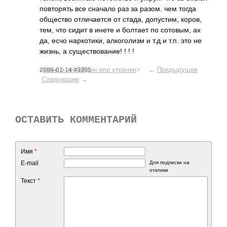
повт­орять все сначало раз за разом. чем тогда
обще­ство отли­чается от стада, допу­стим, коров,
тем, что сидит в инете и болтает по сото­вым, ах
да, есчо нарк­отики, алко­голизм и т.д.и т.п. это не
жизнь, а суще­ство­вание! ! ! !
<
смысл не найден или утрачен
> ←
Предыдущее
2009-01-14 #3395
Следующее
→
ОСТАВИТЬ КОММЕНТАРИЙ
Имя
*
E-mail
Для подписки на
отклики
Текст
*