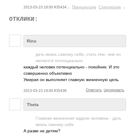
←
Предыдущее
Следующее
→
2013-03-23 18:00 #35434
ОТКЛИКИ:
Rino
дать жизнь самому себе, стать тем, чем он
является потенциально.
каждый человек потенциально - покойник. И это
совершенно объективно
Умирая он выполняет главную жизненную цель.
Ответить
Цитировать
2013-03-23 19:00 #35436
Theta
Главная жизненная задача человека - дать
жизнь самому себе
А разве не детям?