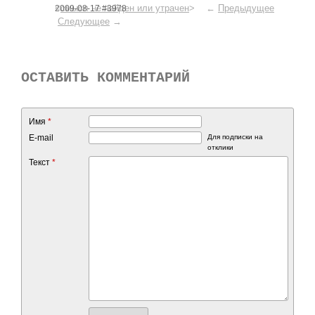
<
смысл не найден или утрачен
> ←
Предыдущее
2009-08-17 #3978
Следующее
→
ОСТАВИТЬ КОММЕНТАРИЙ
Имя
*
E-mail
Для подписки на
отклики
Текст
*