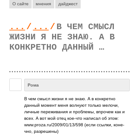
О сайте
мнения
дайджест
...
/
...
/
В ЧЕМ СМЫСЛ
ЖИЗНИ Я НЕ ЗНАЮ. А В
КОНКРЕТНО ДАННЫЙ …
Рома
В чем смысл жизни я не знаю. А в конк­ретно
данный момент меня волнуют только мелочи,
личные пере­жива­ния и проб­лемы, впрочем как и
всех. А вот мой отец кое-что написал об этом:
www.­proz­a.ru­/200­9/01­/13/­598 (если ссылки, коне­
чно, разр­ешены)