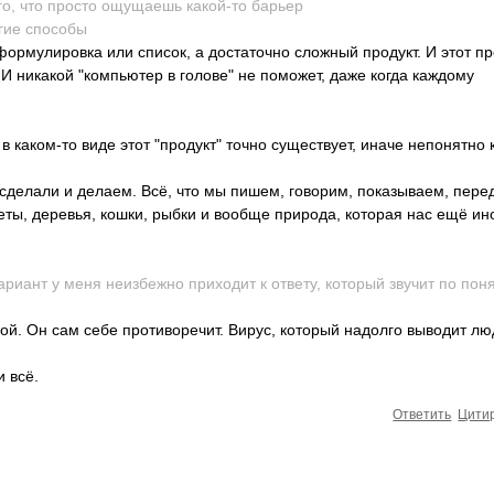
го, что просто ощущ­аешь како­й-то барьер
гие спос­обы
 формулировка или список, а достаточно сложный продукт. И этот пр
 И никакой "компьютер в голове" не поможет, даже когда каждому
в каком-то виде этот "продукт" точно существует, иначе непонятно 
 сделали и делаем. Всё, что мы пишем, говорим, показываем, пер
еты, деревья, кошки, рыбки и вообще природа, которая нас ещё ин
иант у меня неиз­бежно прих­одит к ответу, который звучит по поня
ой. Он сам себе противоречит. Вирус, который надолго выводит лю
и всё.
Ответить
Цити