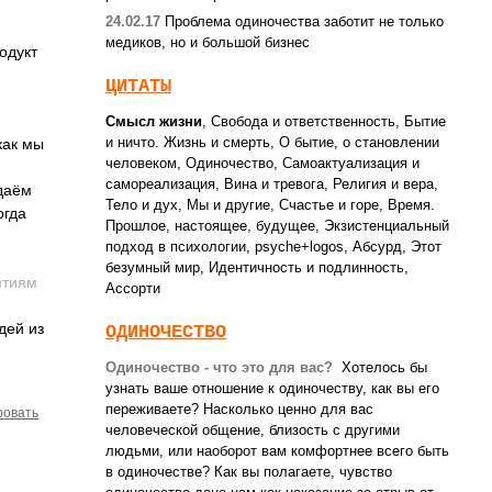
24.02.17
Проблема одиночества заботит не только
медиков, но и большой бизнес
одукт
ЦИТАТЫ
Смысл жизни
,
Свобода и ответственность
,
Бытие
и ничто. Жизнь и смерть
,
О бытие, о становлении
как мы
человеком
,
Одиночество
,
Самоактуализация и
самореализация
,
Вина и тревога
,
Религия и вера
,
едаём
Тело и дух
,
Мы и другие
,
Счастье и горе
,
Время.
огда
Прошлое, настоящее, будущее
,
Экзистенциальный
подход в психологии
,
psyche+logos
,
Абсурд
,
Этот
безумный мир
,
Идентичность и подлинность
,
­тиям
Ассорти
дей из
ОДИНОЧЕСТВО
Одиночество - что это для вас?
Хотелось бы
узнать ваше отношение к одиночеству, как вы его
переживаете? Насколько ценно для вас
ровать
человеческой общение, близость c другими
людьми, или наоборот вам комфортнее всего быть
в одиночестве? Как вы полагаете, чувство