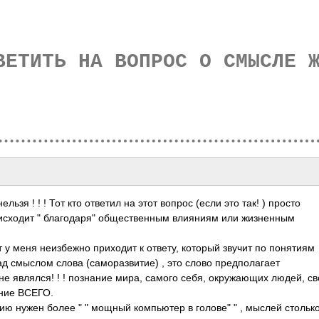
ВЕТИТЬ НА ВОПРОС О СМЫСЛЕ 
ьзя ! ! ! Тот кто ответил на этот вопрос (если это так! ) просто
оисходит " благодаря" общественным влияниям или жизненным
 у меня неизбежно приходит к ответу, который звучит по понятиям
д смыслом слова (саморазвитие) , это слово предполагает
 являлся! ! ! познание мира, самого себя, окружающих людей, св
ание ВСЕГО.
ию нужен более " " мощный компьютер в голове" " , мыслей стольк