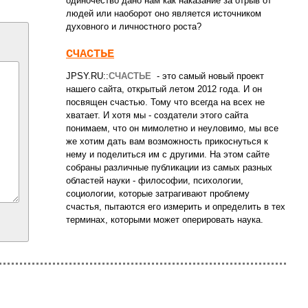
одиночество дано нам как наказание за отрыв от
людей или наоборот оно является источником
духовного и личностного роста?
СЧАСТЬЕ
JPSY.RU::
СЧАСТЬЕ
- это самый новый проект
нашего сайта, открытый летом 2012 года. И он
посвящен счастью. Тому что всегда на всех не
хватает. И хотя мы - создатели этого сайта
понимаем, что он мимолетно и неуловимо, мы все
же хотим дать вам возможность прикоснуться к
нему и поделиться им с другими. На этом сайте
собраны различные публикации из самых разных
областей науки - философии, психологии,
социологии, которые затрагивают проблему
счастья, пытаются его измерить и определить в тех
терминах, которыми может оперировать наука.