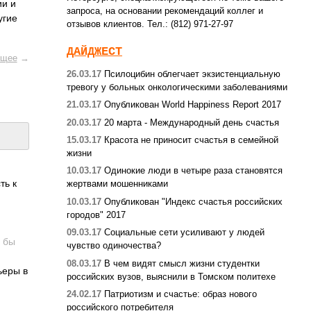
ии и
запроса, на основании рекомендаций коллег и
угие
отзывов клиентов. Тел.: (812) 971-27-97
ДАЙДЖЕСТ
щее
→
26.03.17
Псилоцибин облегчает экзистенциальную
тревогу у больных онкологическими заболеваниями
21.03.17
Опубликован World Happiness Report 2017
20.03.17
20 марта - Международный день счастья
15.03.17
Красота не приносит счастья в семейной
жизни
10.03.17
Одинокие люди в четыре раза становятся
ть к
жертвами мошенниками
10.03.17
Опубликован "Индекс счастья российских
городов" 2017
09.03.17
Социальные сети усиливают у людей
м бы
чувство одиночества?
08.03.17
В чем видят смысл жизни студентки
ьеры в
российских вузов, выяснили в Томском политехе
24.02.17
Патриотизм и счастье: образ нового
российского потребителя