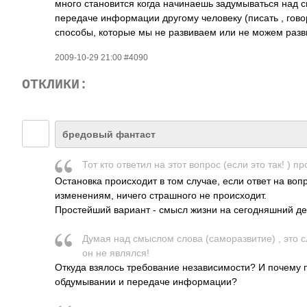
много становится когда начинаешь задумываться над 
передаче информации другому человеку (писать , говор
способы, которые мы не развиваем или не можем разв
2009-10-29 21:00 #4090
ОТКЛИКИ:
бредовый фантаст
Тот кто ответил на этот вопрос (если это так! ) пр
Остановка происходит в том случае, если ответ на вопр
изменениям, ничего страшного не происходит.
Простейший вариант - смысл жизни на сегодняшний де
Думая над смыслом слова (сам­ораз­витие) , это 
он не явля­лся!
Откуда взялось требование независимости? И почему по
обдумывании и передаче информации?