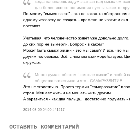
когда начи­наешь заду­мыва­ться над смыслом все
для более ясного пони­мания нужны каки­е-то дру
По-моему "смысл всего" - это не какая-то абстрактная
одному человеку не создать - времени не хватит и сил.
поставят.
Учитывая, что человечество живёт уже довольно долго, 
до сих пор не вымерли. Вопрос - в каком?
Может быть смысл жизни - это мы сами? И всё, что мы
другим человекам. Всё, с чем мы взаимодействуем. Цв
окружает.
Много думаю об этом " смысле жизни" и любой вар
обще­ства эгои­стично и это - САМо­РАЗВ­ИТИЕ.
Это не эгоистично. Просто термин "саморазвитие" плох
строя. Мешает жить и не мешать жить другим.
А заразиться - как два пальца... достаточно подумать - 
2014-03-09 04:00 #41217
ОСТАВИТЬ КОММЕНТАРИЙ