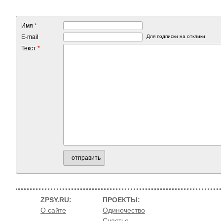
Имя
*
E-mail
Для подписки на отклики
Текст
*
отправить
ZPSY.RU:
ПРОЕКТЫ:
О сайте
Одиночество
Счастье