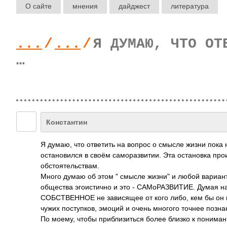
О сайте
мнения
дайджест
литература
...
/
...
/
Я ДУМАЮ, ЧТО ОТ
…
Константин
Я думаю, что ответить на вопрос о смысле жизни пока нел
остановился в своём саморазвитии. Эта остановка пр
обстоятельствам.
Много думаю об этом " смысле жизни" и любой вариант
общества эгоистично и это - САМоРАЗВИТИЕ. Думая на
СОБСТВЕННОЕ не зависящее от кого либо, кем бы он не
чужих поступков, эмоций и очень многого точнее позн
По моему, чтобы приблизиться более близко к пониман