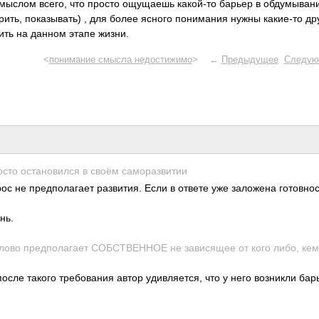
смыслом всего, что просто ощущаешь какой-то барьер в обдумыван
ить, показывать) , для более ясного понимания нужны какие-то др
ить на данном этапе жизни.
<
понимание смысла недостижимо
> ←
Предыдущее
Следую
осто оста­нови­лся в своём само­разв­итии
ос не предполагает развития. Если в ответе уже заложена готовнос
нь.
слово пред­пола­гает СОБС­ТВЕН­НОЕ не зави­сящее от кого либо, ке
сле такого требования автор удивляется, что у него возникли бар