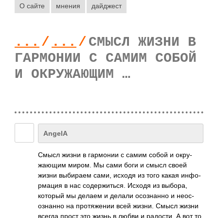
О сайте
мнения
дайджест
...
/
...
/
СМЫСЛ ЖИЗНИ В
ГАРМОНИИ С САМИМ СОБОЙ
И ОКРУЖАЮЩИМ …
AngelA
Смысл жизни в гарм­онии с самим собой и окру­
жающим миром. Мы сами боги и смысл своей
жизни выби­раем сами, исходя из того какая инфо­
рмация в нас соде­ржит­ься. Исходя из выбора,
который мы делаем и делали осоз­нанно и неос­
озна­нно на прот­яжении всей жизни. Смысл жизни
всегда прост это жизнь в любви и радо­сти. А вот то