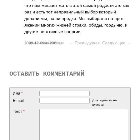
что нам мешает жить в этой самой радости это как
раз и есть тот непр­авил­ьный выбор который
делали мы, наши предки. Мы выби­рали на прот­
яжении многих жизней страхи, обиды, горд­ыню, и
другие нега­тивные энер­гии.
<
гармония с миром
> ←
Предыдущее
Следующее
→
2009-12-09 #4208
ОСТАВИТЬ КОММЕНТАРИЙ
Имя
*
E-mail
Для подписки на
отклики
Текст
*