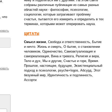
нему и поделиться им с другими. На этом сайте
м.
собраны различные публикации из самых разных
областей науки - философии, психологии,
социологии, которые затрагивают проблему
, что
счастья, пытаются его измерить и определить в тех
терминах, которыми может оперировать наука.
ровать
ЦИТАТЫ
Смысл жизни
,
Свобода и ответственность
,
Бытие
и ничто. Жизнь и смерть
,
О бытие, о становлении
человеком
,
Одиночество
,
Самоактуализация и
самореализация
,
Вина и тревога
,
Религия и вера
,
Тело и дух
,
Мы и другие
,
Счастье и горе
,
Время.
Прошлое, настоящее, будущее
,
Экзистенциальный
ровать
подход в психологии
,
psyche+logos
,
Абсурд
,
Этот
безумный мир
,
Идентичность и подлинность
,
Ассорти