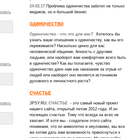
24.02.17
Проблема одиночества заботит не только
медиков, но и большой бизнес
ровать
ОДИНОЧЕСТВО
Одиночество - что это для вас?
Хотелось бы
узнать ваше отношение к одиночеству, как вы его
переживаете? Насколько ценно для вас
человеческой общение, близость c другими
людьми, или наоборот вам комфортнее всего быть
в одиночестве? Как вы полагаете, чувство
ровать
одиночество дано нам как наказание за отрыв от
людей или наоборот оно является источником
духовного и личностного роста?
СЧАСТЬЕ
JPSY.RU::
СЧАСТЬЕ
- это самый новый проект
ровать
нашего сайта, открытый летом 2012 года. И он
посвящен счастью. Тому что всегда на всех не
хватает. И хотя мы - создатели этого сайта
понимаем, что он мимолетно и неуловимо, мы все
же хотим дать вам возможность прикоснуться к