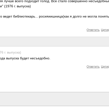
ия лучше всего подходит голод. Все стало совершенно несъедобны
" (1976 г. выпуска)
го ведет библиотекарь... росияиишница(как я долго не могла понять
Ответить
Цити
6 г. выпуска)
ода выпуска будет несъедобно.
Ответить
Цити