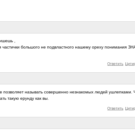
пишешь ,
и я частички большого не подвластного нашему ореху понимания З
Ответить
Цити
ое позволяет называть совершенно незнакомых людей ушлепками. 
ть такую ерунду как вы.
Ответить
Цити