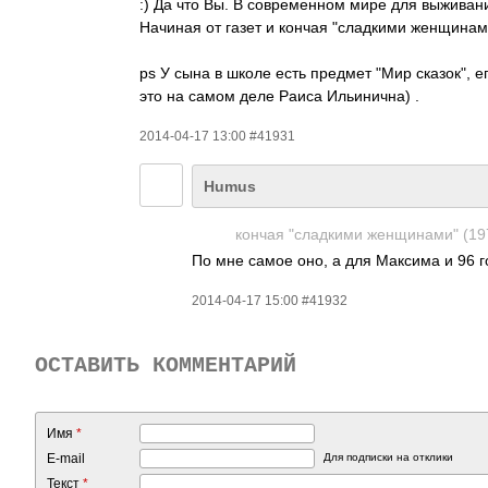
:) Да что Вы. В современном мире для выживан
Начиная от газет и кончая "сладкими женщинами
ps У сына в школе есть предмет "Мир сказок", е
это на самом деле Раиса Ильинична) .
2014-04-17 13:00 #41931
Humus
кончая "сладкими женщинами" (197
По мне самое оно, а для Максима и 96 г
2014-04-17 15:00 #41932
ОСТАВИТЬ КОММЕНТАРИЙ
Имя
*
E-mail
Для подписки на отклики
Текст
*