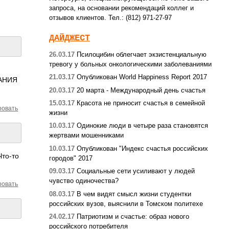
запроса, на основании рекомендаций коллег и
отзывов клиентов. Тел.: (812) 971-27-97
ДАЙДЖЕСТ
26.03.17
Псилоцибин облегчает экзистенциальную
тревогу у больных онкологическими заболеваниями
21.03.17
Опубликован World Happiness Report 2017
НАНИЯ
20.03.17
20 марта - Международный день счастья
15.03.17
Красота не приносит счастья в семейной
ровать
жизни
10.03.17
Одинокие люди в четыре раза становятся
жертвами мошенниками
10.03.17
Опубликован "Индекс счастья российских
Что-то
городов" 2017
09.03.17
Социальные сети усиливают у людей
чувство одиночества?
ровать
08.03.17
В чем видят смысл жизни студентки
российских вузов, выяснили в Томском политехе
24.02.17
Патриотизм и счастье: образ нового
российского потребителя