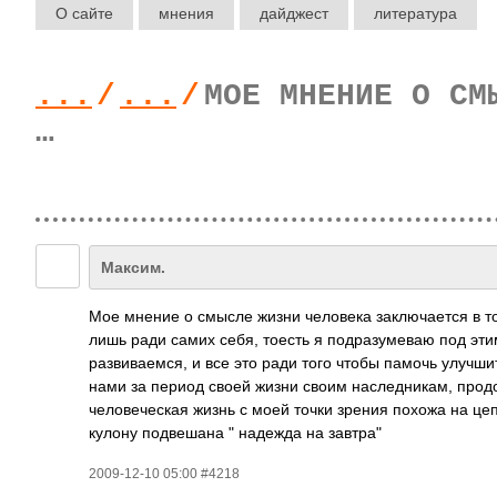
О сайте
мнения
дайджест
литература
...
/
...
/
МОЕ МНЕНИЕ О СМ
…
Максим.
Мое мнение о смысле жизни человека заключается в то
лишь ради самих себя, тоесть я подразумеваю под эти
развиваемся, и все это ради того чтобы памочь улучши
нами за период своей жизни своим наследникам, продо
человеческая жизнь с моей точки зрения похожа на цеп
кулону подвешана " надежда на завтра"
2009-12-10 05:00 #4218