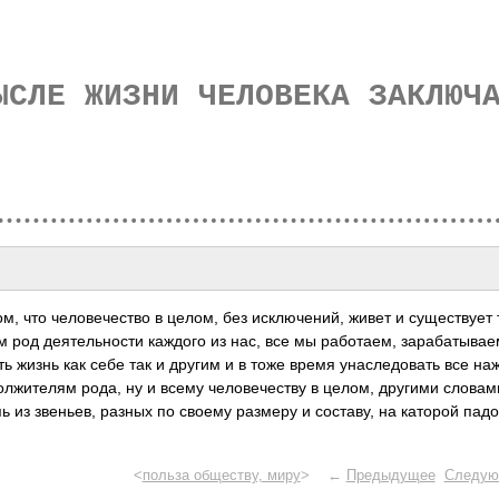
ЫСЛЕ ЖИЗНИ ЧЕЛОВЕКА ЗАКЛЮЧ
м, что человечество в целом, без исключений, живет и существует 
м род деятельности каждого из нас, все мы работаем, зарабатывае
ть жизнь как себе так и другим и в тоже время унаследовать все на
лжителям рода, ну и всему человечеству в целом, другими словам
ь из звеньев, разных по своему размеру и составу, на каторой пад
<
польза обществу, миру
> ←
Предыдущее
Следую