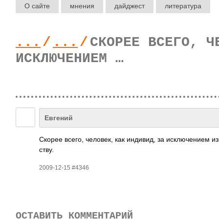
О сайте
мнения
дайджест
литература
...
/
...
/
СКОРЕЕ ВСЕГО, Ч
ИСКЛЮЧЕНИЕМ …
Евгений
Скорее всего, чело­век, как инди­вид, за искл­ючен­ием 
ству.
2009-12-15 #4346
ОСТАВИТЬ КОММЕНТАРИЙ