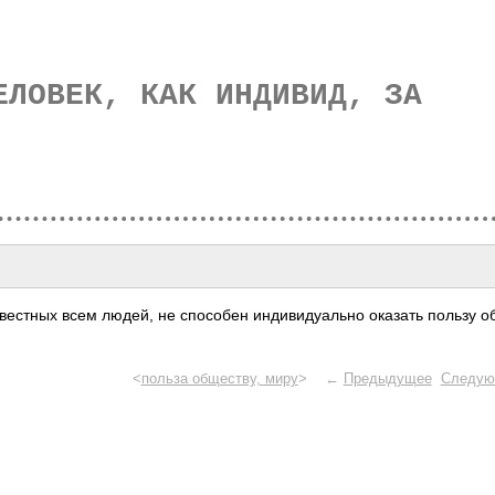
ЕЛОВЕК, КАК ИНДИВИД, ЗА
изве­стных всем людей, не спос­обен инди­виду­ально оказать пользу 
<
польза обществу, миру
> ←
Предыдущее
Следую