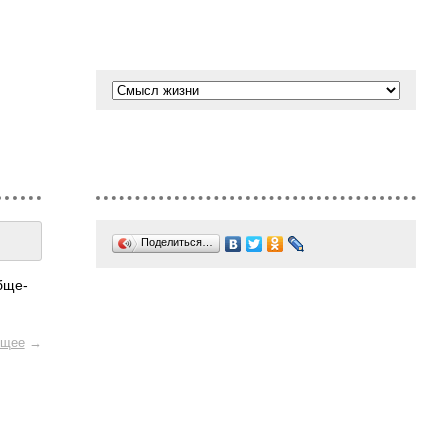
Поделиться…
обще­
щее
→