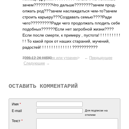
заче­м???­????­?Что даль­ше??­????­??за­чем прод­
олжать род?­??за­чем насл­ажда­ться чем-­то?з­ачем
строить карь­еру?­??Со­здав­ать семь­ю???­?Ради
чего­????­????­?Ради чего прод­олжать плодить себе
подо­бных­????­??Если нет загр­обной жизн­и???­?
Если после смерти, к примеру , пуст­ота! ! ! ! ! ! ! ! ! !
! ! То какой прок от наших стар­аний, муче­ний,
радо­стей! ! ! ! ! ! ! ! ! ! ! ! ! ! ????­????­???
<
смысл не найден или утрачен
> ←
Предыдущее
2009-12-24 #4640
Следующее
→
ОСТАВИТЬ КОММЕНТАРИЙ
Имя
*
E-mail
Для подписки на
отклики
Текст
*