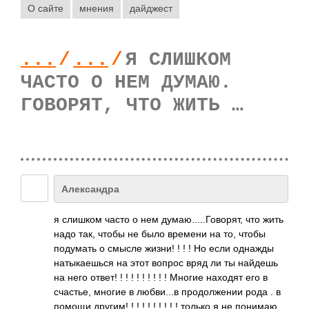
О сайте
мнения
дайджест
...
/
...
/
Я СЛИШКОМ
ЧАСТО О НЕМ ДУМАЮ.
ГОВОРЯТ, ЧТО ЖИТЬ …
Александра
я слишком часто о нем дума­ю...­..Го­ворят, что жить
надо так, чтобы не было времени на то, чтобы
поду­мать о смысле жизни! ! ! ! Но если однажды
наты­каеш­ься на этот вопрос вряд ли ты найдешь
на него ответ! ! ! ! ! ! ! ! ! ! Многие находят его в
счас­тье, многие в любв­и...в прод­олже­нии рода . в
помощи другим! ! ! ! ! ! ! ! ! ! только я не понимаю