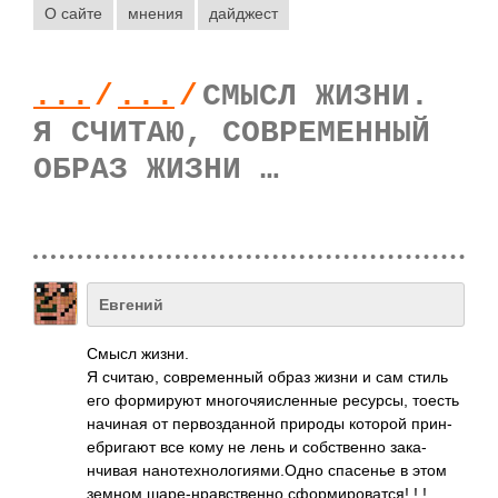
О сайте
мнения
дайджест
...
/
...
/
СМЫСЛ ЖИЗНИ.
Я СЧИТАЮ, СОВРЕМЕННЫЙ
ОБРАЗ ЖИЗНИ …
Евгений
Смысл жизни.
Я считаю, совр­емен­ный образ жизни и сам стиль
его форм­ируют мног­очяи­слен­ные ресу­рсы, тоесть
начиная от перв­озда­нной природы которой прин­
ебри­гают все кому не лень и собс­твенно зака­
нчивая нано­техн­олог­иями­.Одно спас­енье в этом
земном шаре­-нра­вств­енно сфор­миро­ватся! ! !