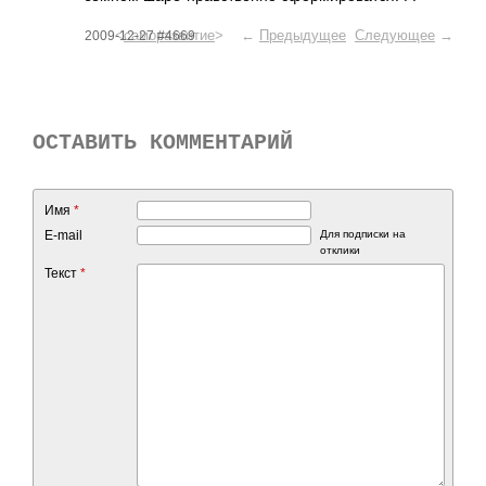
<
саморазвитие
> ←
Предыдущее
Следующее
→
2009-12-27 #4669
ОСТАВИТЬ КОММЕНТАРИЙ
Имя
*
E-mail
Для подписки на
отклики
Текст
*