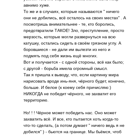
авнимо хуже.
То же и в случ­аях, которые назы­ваются " ничего
они не доби­лись, всё оста­лось на своих местах" . А
посм­отришь вним­ател­ьнее - те, кто боро­лись,
пред­отвр­атили ТАКОЕ! Зло, прес­тупл­ение, просто
мерз­ость, которые могли разв­ерну­ться на всю
кату­шку, оста­лись сидеть в своём грязном углу. А
боро­вшиеся - не дали им вылезти из него и
подмять под себя жизнь ещё многих.
Вот и полу­чается - с одной стор­оны, всё как было;
с другой - борьба имела огро­мный смысл.
Так я пришла к выводу, что, если карт­инку мира
нари­совать вроде инь-­яня, чёрного будет, коне­чно,
больше. И белое (к коему себя прич­исля­ю:)
НИКОГДА не победит чёрн­ого, не захв­атит его
терр­итор­ию.
Но! ! ! Чёрное может побе­дить нас. Оно может
захв­атить всё. И все, кто пыта­ется хоть когд­а-то
что-то сдел­ать, (а потом думает " ничего ведь я не
добился" ) - бьются на гран­ице. Мы бьёмся, чтоб