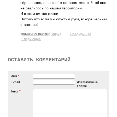
чёрное стояло на своём поганом месте. Чтоб оно
не разл­илось по нашей терр­итор­ии.
И в этом смысл жизни.
Потому что если мы опустим руки, вскоре чёрным
станет всё.
<
польза обществу, миру
> ←
Предыдущее
2009-12-29 #4719
Следующее
→
ОСТАВИТЬ КОММЕНТАРИЙ
Имя
*
E-mail
Для подписки на
отклики
Текст
*