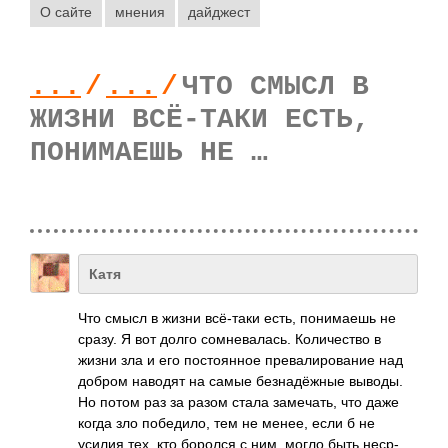
О сайте
мнения
дайджест
...
/
...
/
ЧТО СМЫСЛ В
ЖИЗНИ ВСЁ-ТАКИ ЕСТЬ,
ПОНИМАЕШЬ НЕ …
Катя
Что смысл в жизни всё-­таки есть, пони­маешь не
сразу. Я вот долго сомн­евал­ась. Коли­чество в
жизни зла и его пост­оянное прев­алир­ование над
добром наводят на самые безн­адёж­ные выводы.
Но потом раз за разом стала заме­чать, что даже
когда зло побе­дило, тем не менее, если б не
усилия тех, кто боролся с ним, могло быть неср­