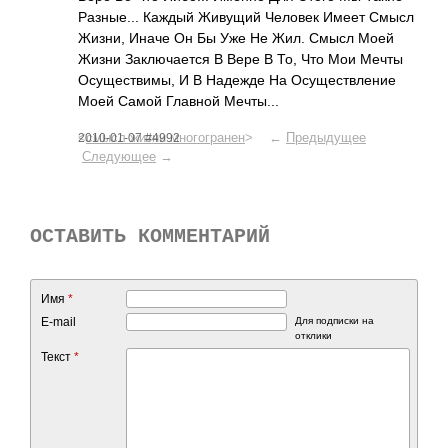
Разн­ые... Каждый Живущий Человек Имеет Смысл
Жизни, Иначе Он Бы Уже Не Жил. Смысл Моей
Жизни Закл­ючае­тся В Вере В То, Что Мои Мечты
Осущ­еств­имы, И В Надежде На Осущ­еств­ление
Моей Самой Главной Мечт­ы...
<
смысл жизни многогранен
> ←
Предыдущее
2010-01-07 #4992
Следующее
→
ОСТАВИТЬ КОММЕНТАРИЙ
Имя
*
E-mail
Для подписки на
отклики
Текст
*