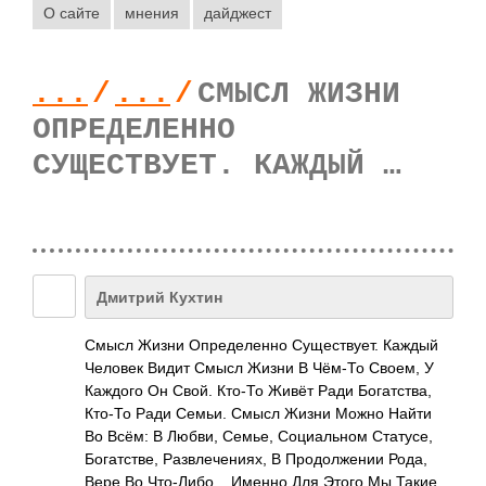
О сайте
мнения
дайджест
...
/
...
/
СМЫСЛ ЖИЗНИ
ОПРЕДЕЛЕННО
СУЩЕСТВУЕТ. КАЖДЫЙ …
Дмитрий Кухтин
Смысл Жизни Опре­деле­нно Суще­ству­ет. Каждый
Человек Видит Смысл Жизни В Чём-То Своем, У
Каждого Он Свой. Кто-То Живёт Ради Бога­тства,
Кто-То Ради Семьи. Смысл Жизни Можно Найти
Во Всём: В Любви, Семье, Соци­альном Стат­усе,
Бога­тстве, Разв­лече­ниях, В Прод­олже­нии Рода,
Вере Во Что-­Либо­... Именно Для Этого Мы Такие