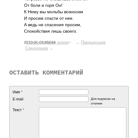
От боли и горя Он!
К Нему мы мольбы возн­осим
И просим спасти от нее.
А ведь не спас­ения просим,
Спок­ойст­вия лишь своего.
<
стихи о смысле жизни
> ←
Предыдущее
2010-01-09 #5044
Следующее
→
ОСТАВИТЬ КОММЕНТАРИЙ
Имя
*
E-mail
Для подписки на
отклики
Текст
*