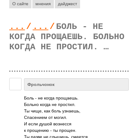
О сайте
мнения
дайджест
...
/
...
/
БОЛЬ - НЕ
КОГДА ПРОЩАЕШЬ. БОЛЬНО
КОГДА НЕ ПРОСТИЛ. …
Фрольчонок
Боль - не когда прощ­аешь.
Больно когда не прос­тил.
Ты чище, как боль узна­ешь,
Спас­ением от могил.
И если душой возн­есся
к прощ­ению - ты прощен.
Ты разве не слыш­ишь, смеется