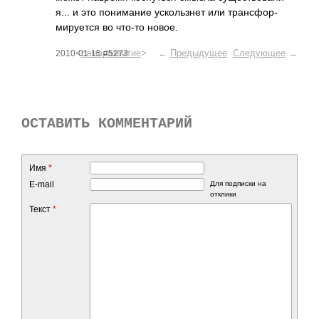
я... и это пони­мание уско­льзнет или тран­сфор­
миру­ется во что-то новое.
<
саморазвитие
> ←
Предыдущее
Следующее
→
2010-01-15 #5273
ОСТАВИТЬ КОММЕНТАРИЙ
Имя
*
E-mail
Для подписки на
отклики
Текст
*