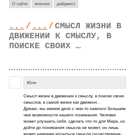
О сайте
мнения
дайджест
...
/
...
/
СМЫСЛ ЖИЗНИ В
ДВИЖЕНИИ К СМЫСЛУ, В
ПОИСКЕ СВОИХ …
Юля
Смысл жизни в движ­ении к смыслу, в поиске своих
смыс­лов, в самой жизни как движ­енн...
Думаю, мы имеем дело с чем-то намного большим
чем возм­ожно­сти нашего пони­мания. Человек
может улуч­шить себя, сделать что-то для Мира, но
дойти до пони­мания смысла не может, он лишь
может навремя косн­уться смысла суще­ство­вани­