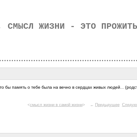
, СМЫСЛ ЖИЗНИ - ЭТО ПРОЖИТ
то бы память о тебе была на вечно в сердцах живых люде­й... (род­с
<
смысл жизни в самой жизни
> ←
Предыдущее
Следую