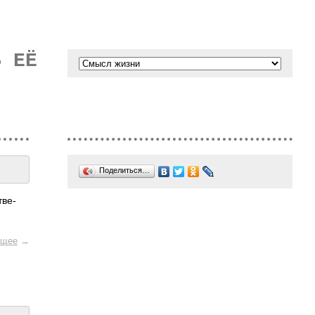
Ь ЕЁ
Поделиться…
тве­
щее
→