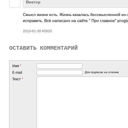
Виктор
Смысл жизни есть. Жизнь каза­лась бесс­мысл­енной из-
испр­авить. Всё напи­сано на сайте " Про главное" prog­lav
2010-01-30 #5620
ОСТАВИТЬ КОММЕНТАРИЙ
Имя
*
E-mail
Для подписки на отклики
Текст
*