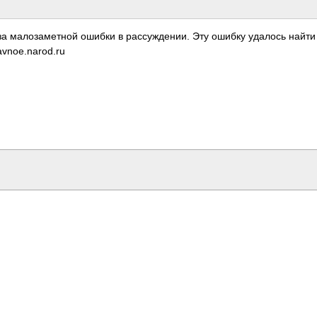
за мало­заме­тной ошибки в расс­ужде­нии. Эту ошибку удалось найти
n­oe.n­arod­.ru