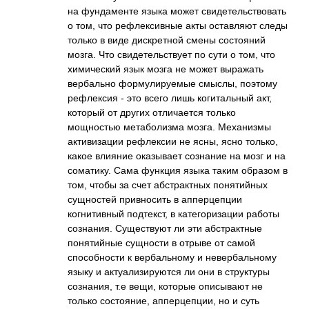
на фундаменте языка может свидетельствоват­ь
о том, что рефлексивные акты оставляют следы
только в виде дискретной смены состояний
мозга. Что свидетельствует по сути о том, что
химический язык мозга не может выражать
вербально формулируемые смыслы, поэтому
рефлексия - это всего лишь когитальный акт,
который от других отличается только
мощностью метаболизма мозга. Механизмы
активизации рефлексии не ясны, ясно только,
какое влияние оказывает сознание на мозг и на
соматику. Сама функция языка таким образом в
том, чтобы за счет абстрактных понятийных
сущностей привносить в апперцепции
когнитивный подтекст, в категоризации работы
сознания. Существуют ли эти абстрактные
понятийные сущности в отрыве от самой
способности к вербальному и невербальному
языку и актуализируются ли они в структуры
сознания, т.е вещи, которые описывают не
только состояние, апперцепции, но и суть