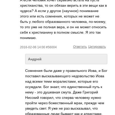
А если человек хочет серьезно встать на пусть
христианства, то он обязан верить в эти вещи как в
чудеса? А если у другое (научное) понимание
этого или есть сомнения, которых не может не
быть у любого образованного человека, по-моему,
то это уже не полная вера, и он не может относить
себя к христианину в полном смысле. Я это так
понимаю.
Ответить
Цитировать
2016-02-06 14:00 #56004
Андрей
Сомнения были даже у правильного Иова, и Бог
поставил высказывающего недовольство Иова
над всеми теми моралистами, которые его
осуждали. Бог знает, что единственный путь к
нему - это душевная смута. Даже Григорий
Нисский говорил, что сперва человеку нужно
пройти через божественный мрак, прежде чем
увидеть свет. Я уже не раз высказывал, что
образованные люди бывают как и атеистами,