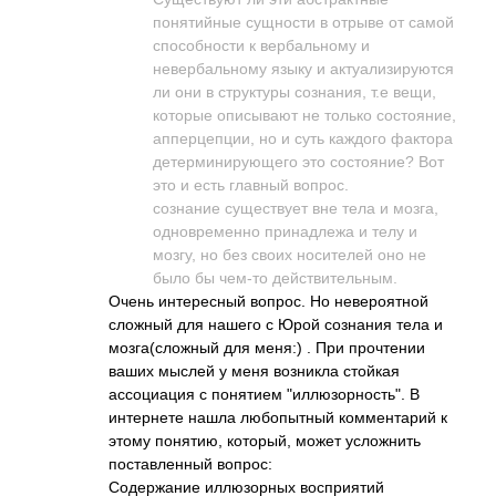
понятийные сущности в отрыве от самой
способности к вербальному и
невербальному языку и актуализируются
ли они в структуры сознания, т.е вещи,
которые описывают не только состояние,
апперцепции, но и суть каждого фактора
детерминирующего это состояние? Вот
это и есть главный вопрос.
сознание существует вне тела и мозга,
одновременно принадлежа и телу и
мозгу, но без своих носителей оно не
было бы чем-то действительным.
Очень интересный вопрос. Но невероятной
сложный для нашего с Юрой сознания тела и
мозга(сложный для меня:) . При прочтении
ваших мыслей у меня возникла стойкая
ассоциация с понятием "иллюзорность". В
интернете нашла любопытный комментарий к
этому понятию, который, может усложнить
поставленный вопрос:
Содержание иллюзорных восприятий