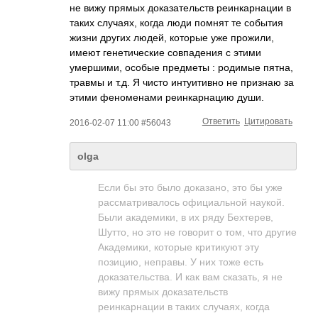
не вижу прямых доказательств реинкарнации в
таких случаях, когда люди помнят те события
жизни других людей, которые уже прожили,
имеют генетические совпадения с этими
умершими, особые предметы : родимые пятна,
травмы и т.д. Я чисто интуитивно не признаю за
этими феноменами реинкарнацию души.
Ответить
Цитировать
2016-02-07 11:00 #56043
olga
Если бы это было доказано, это бы уже
рассматривалось официальной наукой.
Были академики, в их ряду Бехтерев,
Шутто, но это не говорит о том, что другие
Академики, которые критикуют эту
позицию, неправы. У них тоже есть
доказательства. И как вам сказать, я не
вижу прямых доказательств
реинкарнации в таких случаях, когда