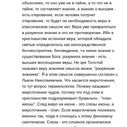
объяснимо, то оно уже не в тайне, а то что не в
тайне, то составляет знание, а знание о высшем -
есть откровение, если человек получит
откровение, то будет ли необходимость веры в
классическом смысле нет. Вера уже превратиться
в разумное знание и это не противоречие. Ибо в
христианстве истинная вера, которой обладали
святые определялось как непосредственное
боговосприятие, боговидение, т.е некое знание о
существовании Бога, разумное знание - есть
высшее воплощение веры. Не зря Толстой
называл веру знанием смысла жизни, "разумным
знанием". Я в этом смысле совершенно согласен с
Львом Николаевичем. Что касается мироточения,
то тут вопрос терминологии. Почему называют
мироточение чудом, потому что под этим в
христианстве подразумевают буквально : "плач
иконы". След миро на иконе - это слезы иконы, а
мироточение - плач. Если мироточение понимать
именно так, тогда я отношусь к этому феномену
скептически. Слеза - это сложное органическое