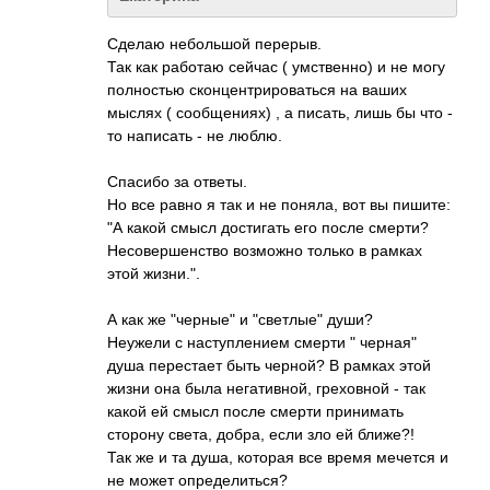
Сделаю небольшой перерыв.
Так как работаю сейчас ( умственно) и не могу
полностью сконцентрировать­ся на ваших
мыслях ( сообщениях) , а писать, лишь бы что -
то написать - не люблю.
Спасибо за ответы.
Но все равно я так и не поняла, вот вы пишите:
"А какой смысл достигать его после смерти?
Несовершенство возможно только в рамках
этой жизни.".
А как же "черные" и "светлые" души?
Неужели с наступлением смерти " черная"
душа перестает быть черной? В рамках этой
жизни она была негативной, греховной - так
какой ей смысл после смерти принимать
сторону света, добра, если зло ей ближе?!
Так же и та душа, которая все время мечется и
не может определиться?