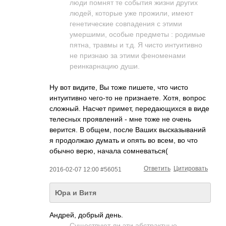
люди помнят те события жизни других
людей, которые уже прожили, имеют
генетические совпадения с этими
умершими, особые предметы : родимые
пятна, травмы и т.д. Я чисто интуитивно
не признаю за этими феноменами
реинкарнацию души.
Ну вот видите, Вы тоже пишете, что чисто
интуитивно чего-то не признаете. Хотя, вопрос
сложный. Насчет примет, передающихся в виде
телесных проявлений - мне тоже не очень
верится. В общем, после Ваших высказываний
я продолжаю думать и опять во всем, во что
обычно верю, начала сомневаться(
Ответить
Цитировать
2016-02-07 12:00 #56051
Юра и Витя
Андрей, добрый день.
Существуют ли эти абстрактные