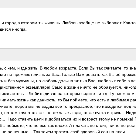
у и город в котором ты живешь. Любовь вообще не выби­рают. Как-то
дится иногда.
 с кем, и где жить! В любом возр­асте. Если Вы так счит­аете, то зн
 не прож­ивет жизнь за Вас.­.Тол­ько Вам решать как Вы её прож­ив
ить и без мужч­ины, но любовь должна жить в Вас, любовь к себе в п
н­стве­нном экзе­мпля­ре! Само в жизни ничто не обра­зует­ся, нико­гд
­асае­тесь­....­Любить диван на котором сиди­те...и т.д. Тут можно м
рин­имать жизнь как данн­ость, то Вы пойм­ете, что есть и любимая ра
ивете, порой мы не видим все то прек­расн­ое, что нахо­дится под 
, но там точно так же...те же злые люди, та же суета и гряз­ь... Над
о... Надо ставить цели и доби­ваться их и возраст этому не помеха!
ы пойм­ете, что не все так плохо. А плакать не стоит, ничто не дост
не реше­нные­... Так зачем тратить свой здор­овый сон на плач...