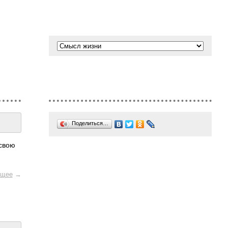
Поделиться…
 свою
щее
→