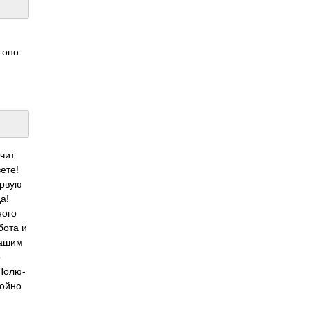
 оно
ачит
ете!
ервую
а!
ного
бота и
нашим
о
 Полю­
­ойно