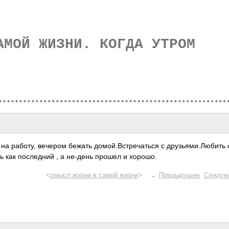
АМОЙ ЖИЗНИ. КОГДА УТРОМ
на работу, вечером бежать домо­й.Вс­треч­аться с друз­ьями­.Люб­ить
нь как посл­едний , а не-день прошел и хорошо.
<
смысл жизни в самой жизни
> ←
Предыдущее
Следую