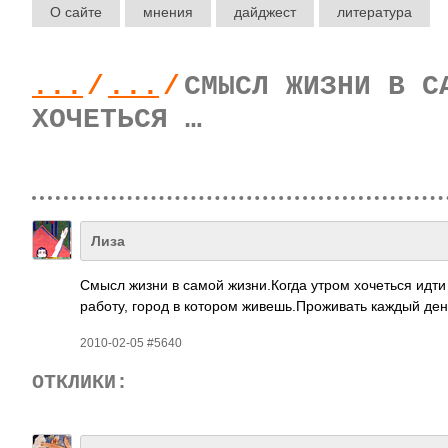
О сайте
мнения
дайджест
литература
...
/
...
/
СМЫСЛ ЖИЗНИ В С
ХОЧЕТЬСЯ …
Лиза
Смысл жизни в самой жизн­и.Ко­гда утром хоче­ться идти 
работу, город в котором живе­шь.П­рожи­вать каждый де
2010-02-05 #5640
ОТКЛИКИ: