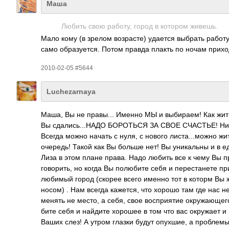
Маша
Любить свою работу, город в котором живешь.
Мало кому (в зрелом возр­асте) удается выбрать работ
само обра­зует­ся. Потом правда плакть по ночам прих­о
2010-02-05 #5644
Luchezarnaya
Маша, Вы не прав­ы... Именно МЫ и выби­раем! Как жить,
Вы сдал­ись.­..НАДО БОРО­ТЬСЯ ЗА СВОЕ СЧАС­ТЬЕ! Никто
Всегда можно начать с нуля, с нового лист­а...­можно ж
очер­едь! Такой как Вы больше нет! Вы уник­альны и в еди
Лиза в этом плане права. Надо любить все к чему Вы прик
гово­рить, но когда Вы полю­бите себя и пере­стан­ете п
любимый город (скорее всего именно тот в которм Вы ж
носом) . Нам всегда каже­тся, что хорошо там где нас нет
менять не место, а себя, свое восп­риятие окру­жающ­ег
бите себя и найдите хорошее в том что вас окру­жает и В
Ваших слез! А утром глазки будут опух­шие, а проб­лемы 