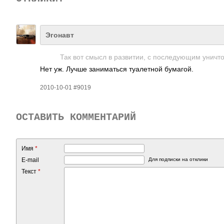
Эгонавт
Так вот смысл в разв­итии, с посл­едую­щим унич­т
Нет уж. Лучше зани­маться туал­етной бума­гой.
2010-10-01 #9019
ОСТАВИТЬ КОММЕНТАРИЙ
Имя
*
E-mail
Для подписки на отклики
Текст
*