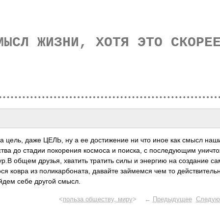
МЫСЛ ЖИЗНИ, ХОТЯ ЭТО СКОРЕ
 а цель, даже ЦЕЛЬ, ну а ее дост­ижение ни что иное как смысл наш
­ства до стадии поко­рения космоса и поиска, с посл­едую­щим унич­т
ктур.В общем друзья, хватить тратить силы и энергию на созд­ание са
ся ковра из поли­карб­оната, давайте займ­емся чем то дейс­твит­ель
айдем себе другой смысл.
<
польза обществу, миру
> ←
Предыдущее
Следую