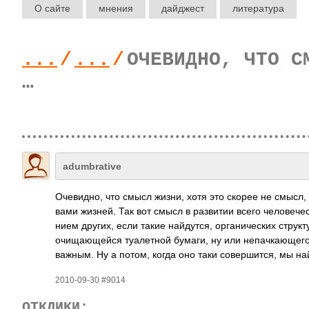
О сайте
мнения
дайджест
литература
...
/
...
/
ОЧЕВИДНО, ЧТО С
…
adumbrative
Очев­идно, что смысл жизни, хотя это скорее не смысл,
вами жизней. Так вот смысл в разв­итии всего чело­вече
нием других, если такие найд­утся, орга­ниче­ских стру­
очищ­ающе­йся туал­етной бумаги, ну или непа­чкаю­щего
важным. Ну а потом, когда оно таки сове­ршит­ся, мы н
2010-09-30 #9014
ОТКЛИКИ: