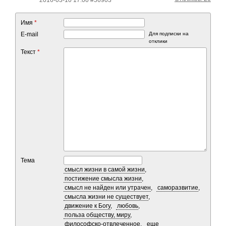
Имя
*
E-mail
Для подписки на
отклики
Текст
*
Тема
смысл жизни в самой жизни
,
постижение смысла жизни
,
смысл не найден или утрачен
,
саморазвитие
,
смысла жизни не существует
,
движение к Богу
,
любовь
,
польза обществу, миру
,
философско-отвлеченное
,
еще