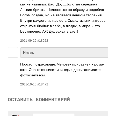
как не назы­вай: Дао, До, ...З­олотая сере­дина,
Лезвие бритвы. Человек же по образу и подобию
Богом создан, но не явля­ется венцом твор­ения.
Внутри каждого из нас есть­:Смысл жизн­и-ин­терес
откр­ытия Любви: в себе, в людях, в мире и это
Беск­онеч­но: АЖ Дух захв­атыв­ает!
2011-09-26 #18022
Игорь
Просто потр­ясаю­ще. Человек прир­авнен к рома­
шке. Она тоже живет и каждый день зани­мается
фото­синт­езом.
2011-10-16 #18472
ОСТАВИТЬ КОММЕНТАРИЙ