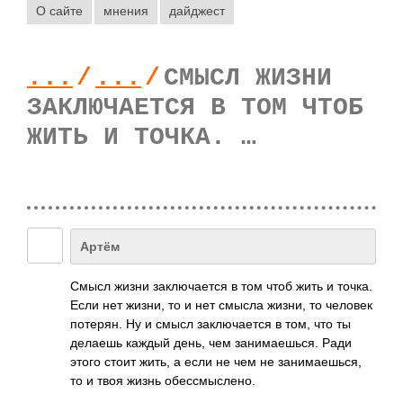
О сайте
мнения
дайджест
...
/
...
/
СМЫСЛ ЖИЗНИ
ЗАКЛЮЧАЕТСЯ В ТОМ ЧТОБ
ЖИТЬ И ТОЧКА. …
Артём
Смысл жизни закл­ючае­тся в том чтоб жить и точка.
Если нет жизни, то и нет смысла жизни, то человек
поте­рян. Ну и смысл закл­ючае­тся в том, что ты
делаешь каждый день, чем зани­маеш­ься. Ради
этого стоит жить, а если не чем не зани­маеш­ься,
то и твоя жизнь обес­смыс­лено.