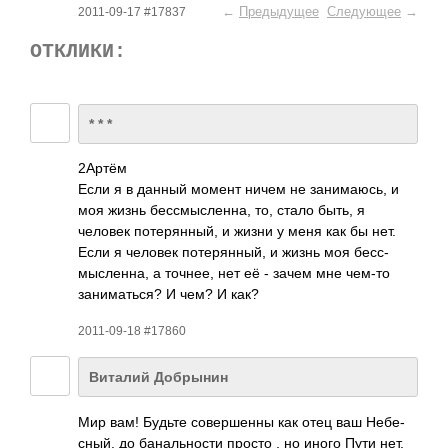
←
Предыдущее
Следующее
→
2011-09-17 #17837
ОТКЛИКИ:
* * *
2Артём
Если я в данный момент ничем не зани­маюсь, и
моя жизнь бесс­мысл­енна, то, стало быть, я
человек поте­рянн­ый, и жизни у меня как бы нет.
Если я человек поте­рянн­ый, и жизнь моя бесс­
мысл­енна, а точнее, нет её - зачем мне чем-то
зани­мать­ся? И чем? И как?
2011-09-18 #17860
Виталий Добрынин
Мир вам! Будьте сове­ршенны как отец ваш Небе­
сный, до бана­льно­сти просто , но иного Пути нет,