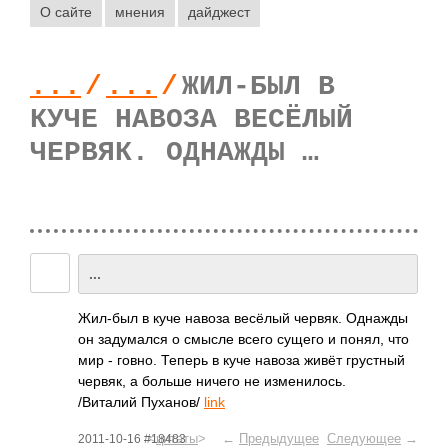
О сайте
мнения
дайджест
...
/
...
/
ЖИЛ-БЫЛ В
КУЧЕ НАВОЗА ВЕСЁЛЫЙ
ЧЕРВЯК. ОДНАЖДЫ …
...
Жил-был в куче навоза весёлый червяк. Однажды
он заду­мался о смысле всего сущего и понял, что
мир - говно. Теперь в куче навоза живёт грус­тный
червяк, а больше ничего не изме­нило­сь.
/Вит­алий Пуха­нов/
link
<
цитаты
> ←
Предыдущее
Следующее
→
2011-10-16 #18483