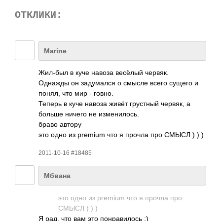
ОТКЛИКИ:
Marine
Жил-был в куче навоза весёлый червяк.
Однажды он заду­мался о смысле всего сущего и
понял, что мир - говно.
Теперь в куче навоза живёт грус­тный червяк, а
больше ничего не изме­нило­сь.
браво автору
это одно из premium что я прочла про СМЫСЛ ) ) )
2011-10-16 #18485
Мбвана
это одно из premium что я прочла про
СМЫСЛ ) ) )
Я рад, что вам это понр­авил­ось :)