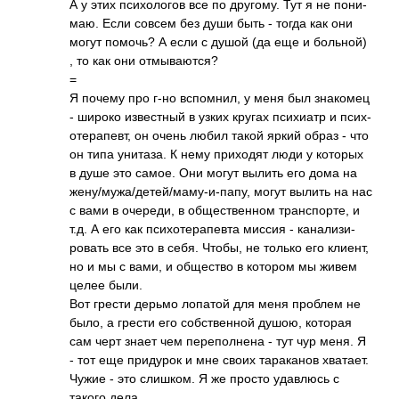
А у этих псих­ологов все по друг­ому. Тут я не пони­
маю. Если совсем без души быть - тогда как они
могут помочь? А если с душой (да еще и боль­ной)
, то как они отмы­вают­ся?
=
Я почему про г-но вспо­мнил, у меня был знак­омец
- широко изве­стный в узких кругах псих­иатр и псих­
отер­апевт, он очень любил такой яркий образ - что
он типа унит­аза. К нему прих­одят люди у которых
в душе это самое. Они могут вылить его дома на
жену­/муж­а/де­тей/­маму­-и-п­апу, могут вылить на нас
с вами в очер­еди, в обще­стве­нном тран­спор­те, и
т.д. А его как псих­отер­апевта миссия - кана­лизи­
ровать все это в себя. Чтобы, не только его клиент,
но и мы с вами, и обще­ство в котором мы живем
целее были.
Вот грести дерьмо лопатой для меня проблем не
было, а грести его собс­твен­ной душою, которая
сам черт знает чем пере­полн­ена - тут чур меня. Я
- тот еще прид­урок и мне своих тара­канов хват­ает.
Чужие - это слиш­ком. Я же просто удав­люсь с
такого дела.