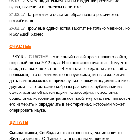
08.03.17
В чем видят смысл жизни студентки российских
вузов, выяснили в Томском политехе
24.02.17
Патриотизм и счастье: образ нового российского
потребителя
24.02.17
Проблема одиночества заботит не только медиков, но
и большой бизнес
СЧАСТЬЕ
JPSY.RU::
СЧАСТЬЕ
- это самый новый проект нашего сайта,
открытый летом 2012 года. И он посвящен счастью. Тому что
всегда на всех не хватает. И хотя мы - создатели этого сайта
понимаем, что он мимолетно и неуловимо, мы все же хотим
дать вам возможность прикоснуться к нему и поделиться им с
другими. На этом сайте собраны различные публикации из
самых разных областей науки - философии, психологии,
социологии, которые затрагивают проблему счастья, пытаются
его измерить и определить в тех терминах, которыми может
оперировать наука.
ЦИТАТЫ
Смысл жизни
,
Свобода и ответственность
,
Бытие и ничто.
Жизнь и смерть
,
О бытие, о становлении человеком
,