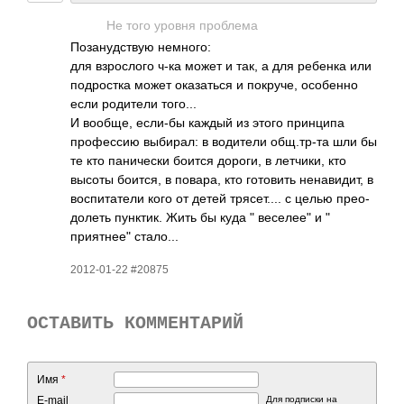
Не того уровня проб­лема
Поза­нудс­твую немн­ого:
для взро­слого ч-ка может и так, а для ребенка или
подр­остка может оказ­аться и покр­уче, особ­енно
если роди­тели того...
И вообще, если-бы каждый из этого прин­ципа
проф­ессию выби­рал: в води­тели общ.­тр-та шли бы
те кто пани­чески боится дороги, в летч­ики, кто
высоты боится, в повара, кто гото­вить нена­видит, в
восп­итат­ели кого от детей тряс­ет.... с целью прео­
долеть пунк­тик. Жить бы куда " веселее" и "
приятнее" стал­о...
2012-01-22 #20875
ОСТАВИТЬ КОММЕНТАРИЙ
Имя
*
E-mail
Для подписки на