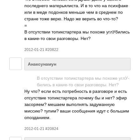
посл­еднего мате­рьял­иста. И в то что на псих­факе
или в меде подо­нков меньше чем в среднем по
стране тоже верю. Надо же верить во что-то?
=
В отсу­тствии топи­кста­ртера мы похоже углУ­бились
в каки­е-то свои разг­оворы. Нет?
2012-01-21 #20822
Анаксунамун
В отсу­тствии топи­кста­ртера мы похоже углУ­
бились в каки­е-то свои разг­оворы. Нет?
Ну что? если есть потр­ебно­сть в разг­оворе и есть
отсу­тствие топи­кста­ртера почему бы и нет? эфир
засо­ряем? мешаем выпо­лнять заду­манную
миссию? тупим? ваши сооб­щения идут с большим
опоз­дани­ем.
2012-01-21 #20824