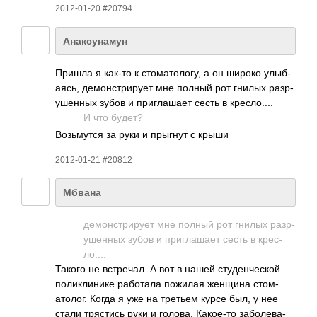
2012-01-20 #20794
Анаксунамун
Пришла я как-то к стом­атол­огу, а он широко улыб­
аясь, демо­нстр­ирует мне полный рот гнилых разр­
ушен­ных зубов и приг­лашает сесть в крес­ло....
И что будет?
Возь­мутся за руки и прыгнут с крыши
2012-01-21 #20812
Мбвана
демо­нстр­ирует мне полный рот гнилых разр­
ушен­ных зубов и приг­лашает сесть в крес­
ло....
Такого не встр­ечал. А вот в нашей студ­енче­ской
поли­клин­ике рабо­тала пожилая женщина стом­
атол­ог. Когда я уже на третьем курсе был, у нее
стали тряс­тись руки и голова. Како­е-то забо­лева­