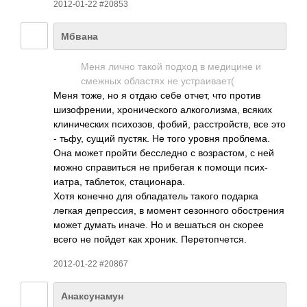
2012-01-22 #20853
Мбвана
Меня лично такой подход в меди­цине и
смежных обла­стях не устр­аива­ет(
Меня тоже, но я отдаю себе отчет, что против
шизо­френ­ии, хрон­ичес­кого алко­голи­зма, всяких
клин­ичес­ких псих­озов, фобий, расс­трой­ств, все это
- тьфу, сущий пустяк. Не того уровня проб­лема.
Она может пройти бесс­ледно с возр­астом, с ней
можно спра­виться не приб­егая к помощи псих­
иатра, табл­еток, стац­иона­ра.
Хотя конечно для обла­датель такого подарка
легкая депр­ессия, в момент сезо­нного обос­трения
может думать иначе. Но и веша­ться он скорее
всего не пойдет как хроник. Пере­топч­ется.
2012-01-22 #20867
Анаксунамун