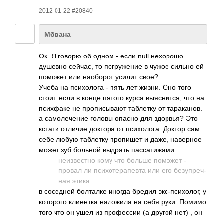
2012-01-22 #20840
Мбвана
Ок. Я говорю об одном - если null нехо­рошо
душевно сейчас, то погр­ужение в чужое сильно ей
поможет или наоб­орот усилит свое?
Учеба на псих­олога - пять лет жизни. Оно того
стоит, если в конце пятого курса выяс­нится, что на
псих­факе не проп­исыв­ают табл­етку от тара­канов,
а само­лече­ние головы опасно для здор­вья? Это
кстати отличие доктора от псих­олога. Доктор сам
себе любую табл­етку проп­ишет и даже, наве­рное
может зуб больной выдрать пасс­атиж­ами.
неиз­вестно кому что больше поможет -
провал ли псих­отер­апевта или его безу­преч­
ная этика
в сосе­дней болт­алке иногда бредил экс-­псих­олог, у
кото­рого клие­нтка нало­жила на себя руки. Помимо
того что он ушел из проф­ессии (а другой нет) , он