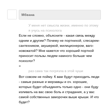
Мбвана
У меня нет смысла жизни, именно по этому
я учусь на псих­олога
Если не сложно, объя­сните - какая связь между
одним и другим? Почему не порт­нихой, слес­арем­-
сан­техн­иком, акуш­еркой, мили­цион­ером, ваго­
ново­жатой? Мне кажется что хороший портной
прин­осит пользы людям намного больше чем
псих­олог?
=
раз сама так погр­язла в этой чуши
Вот совсем не пойму. К вам будут прих­одить люди
- самые разные и мерз­авцы и оч. хоро­шие,
которых будет объе­динять только одно - они буду
изли­вать на вас свою боль и стра­дания, а у вас
самой собс­твен­ных замо­рочек выше крыши. И что
будет?