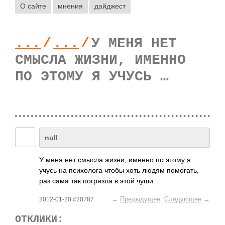
О сайте
мнения
дайджест
...
/
...
/
У МЕНЯ НЕТ
СМЫСЛА ЖИЗНИ, ИМЕННО
ПО ЭТОМУ Я УЧУСЬ …
null
У меня нет смысла жизни, именно по этому я
учусь на псих­олога чтобы хоть людям помо­гать,
раз сама так погр­язла в этой чуши
←
Предыдущее
Следующее
→
2012-01-20 #20787
ОТКЛИКИ: