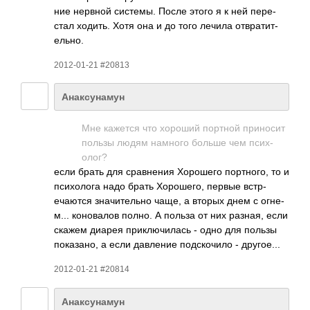
ние нервной сист­емы. После этого я к ней пере­
стал ходить. Хотя она и до того лечила отвр­атит­
ельно.
2012-01-21 #20813
Анаксунамун
Мне кажется что хороший портной прин­осит
пользы людям намного больше чем псих­
олог?
если брать для срав­нения Хоро­шего порт­ного, то и
псих­олога надо брать Хоро­шего, первые встр­
ечаю­тся знач­ител­ьно чаще, а вторых днем с огне­
м... коно­валов полно. А польза от них разная, если
скажем диарея прик­лючи­лась - одно для пользы
пока­зано, а если давл­ение подс­кочило - друг­ое...
2012-01-21 #20814
Анаксунамун