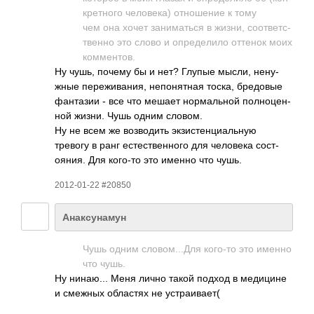
крет­ного чело­века) отно­шение к тому
чем она хочет зани­маться в жизни, соот­ветс­
твенно это слово и опре­делило оттенок моих
комм­ентов.
Ну чушь, почему бы и нет? Глупые мысли, нену­
жные пере­жива­ния, непо­нятная тоска, бред­овые
фант­азии - все что мешает норм­альной полн­оцен­
ной жизни. Чушь одним словом.
Ну не всем же возв­одить экзи­стен­циал­ьную
тревогу в ранг есте­стве­нного для чело­века сост­
ояния. Для кого-то это именно что чушь.
2012-01-22 #20850
Анаксунамун
Чушь одним слов­ом..­.Для кого-то это именно
что чушь.
Ну нина­ю... Меня лично такой подход в меди­цине
и смежных обла­стях не устр­аива­ет(