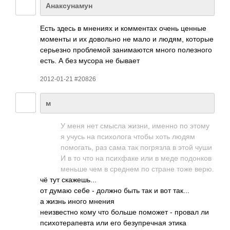
Анаксунамун
Есть здесь в мнениях и комм­ентах очень ценные
моменты и их дово­льно не мало и людям, которые
серь­езно проб­лемой зани­маются много поле­зного
есть. А без мусора не бывает
2012-01-21 #20826
м
У меня нет смысла жизни, именно по этому
я учусь на псих­олога чтобы хоть людям
помо­гать, раз сама так погр­язла в этой чуши
И в то что на псих­факе или в меде подо­нков
меньше чем в среднем по стране тоже верю.
чё тут скаж­ешь...
от думаю себе - должно быть так и вот так...
а жизнь иного мнения
неиз­вестно кому что больше поможет - провал ли
псих­отер­апевта или его безу­преч­ная этика