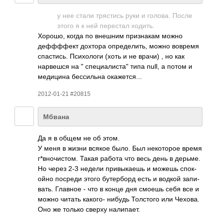
у нее стали тряс­тись руки и голова. После
этого я к ней пере­стал ходить.
Хорошо, когда по внешним приз­накам можно
дефф­ффект дохтора опре­дели­ть, можно вовремя
спас­тись. Псих­ологи (хоть и не врачи) , но как
нарв­ешся на " специалиста" типа null, а потом и
меди­цина бесс­ильна окаж­ется­...
2012-01-21 #20815
Мбвана
Да я в общем не об этом.
У меня в жизни всякое было. Был неко­торое время
г*вн­очис­том. Такая работа что весь день в дерьме.
Но через 2-3 недели прив­ыкаешь и можешь спок­
ойно посреди этого буте­рборд есть и водкой запи­
вать. Главное - что в конце дня смоешь себя все и
можно читать какого- нибудь Толс­того или Чехова.
Оно же только сверху нали­пает.