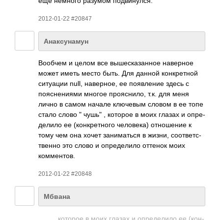
еще немного разумом подв­инул­ся.
2012-01-22 #20847
Анаксунамун
Вообчем и целом все выше­сказ­анное наве­рное
может иметь место быть. Для данной конк­ретной
ситу­ации null, наве­рное, ее появ­ление здесь с
пояс­нени­ями многое проя­снило, т.к. для меня
лично в самом начале ключ­евым словом в ее топе
стало слово " чушь" , которое в моих глазах и опре­
делило ее (кон­крет­ного чело­века) отно­шение к
тому чем она хочет зани­маться в жизни, соот­ветс­
твенно это слово и опре­делило оттенок моих
комм­ентов.
2012-01-22 #20848
Мбвана
которое в моих глазах и опре­делило ее (кон­