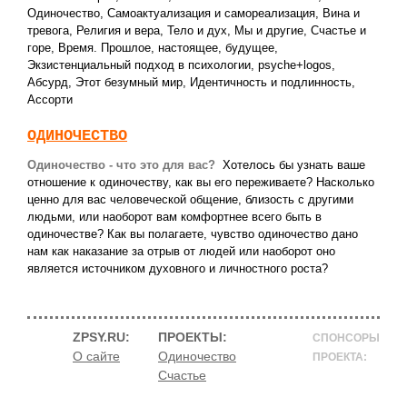
Одиночество
,
Самоактуализация и самореализация
,
Вина и
тревога
,
Религия и вера
,
Тело и дух
,
Мы и другие
,
Счастье и
горе
,
Время. Прошлое, настоящее, будущее
,
Экзистенциальный подход в психологии
,
psyche+logos
,
Абсурд
,
Этот безумный мир
,
Идентичность и подлинность
,
Ассорти
ОДИНОЧЕСТВО
Одиночество - что это для вас?
Хотелось бы узнать ваше
отношение к одиночеству, как вы его переживаете? Насколько
ценно для вас человеческой общение, близость c другими
людьми, или наоборот вам комфортнее всего быть в
одиночестве? Как вы полагаете, чувство одиночество дано
нам как наказание за отрыв от людей или наоборот оно
является источником духовного и личностного роста?
ZPSY.RU:
ПРОЕКТЫ:
СПОНСОРЫ
О сайте
Одиночество
ПРОЕКТА:
Счастье