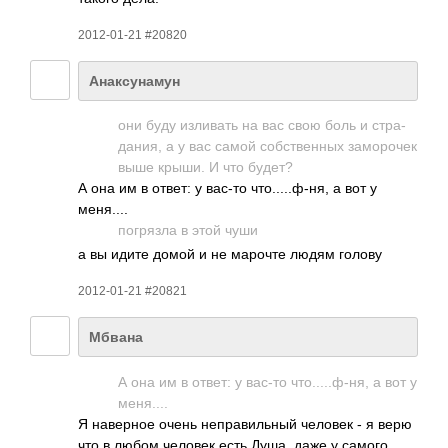
2012-01-21 #20820
Анаксунамун
они буду изли­вать на вас свою боль и стра­
дания, а у вас самой собс­твен­ных замо­рочек
выше крыши. И что будет?
А она им в ответ: у вас-то что.­....­ф-ня, а вот у
меня­....
погр­язла в этой чуши
а вы идите домой и не марочте людям голову
2012-01-21 #20821
Мбвана
А она им в ответ: у вас-то что.­....­ф-ня, а вот у
меня­....
Я наве­рное очень непр­авил­ьный человек - я верю
что в любом человек есть Душа. даже у самого