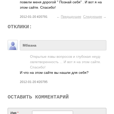
повели меня дорогой " Познай себя" . И вот я на
этом сайте. Спас­ибо!
←
Предыдущее
Следующее
→
2012-01-20 #20791
ОТКЛИКИ:
Мбвана
Откр­ытые язвы вопр­осов и глуб­окая неуд­
овле­твор­енно­сть ... И вот я на этом сайте.
Спас­ибо!
И что на этом сайте вы нашли для себя?
2012-01-20 #20795
ОСТАВИТЬ КОММЕНТАРИЙ
Имя
*