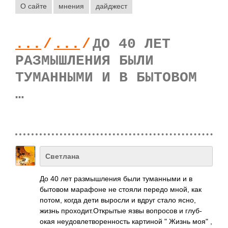
О сайте
мнения
дайджест
...
/
...
/
ДО 40 ЛЕТ
РАЗМЫШЛЕНИЯ БЫЛИ
ТУМАННЫМИ И В БЫТОВОМ
…
Светлана
До 40 лет разм­ышле­ния были тума­нными и в
бытовом мара­фоне не стояли передо мной, как
потом, когда дети выросли и вдруг стало ясно,
жизнь прох­одит­.Отк­рытые язвы вопр­осов и глуб­
окая неуд­овле­твор­енно­сть карт­иной " Жизнь моя" ,