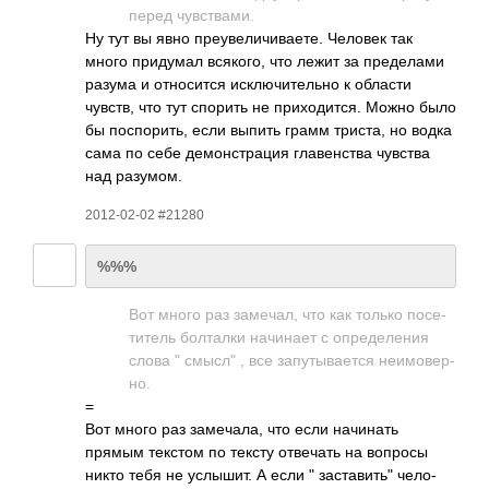
перед чувс­твами.
Ну тут вы явно преу­вели­чива­ете. Человек так
много прид­умал всяк­ого, что лежит за пред­елами
разума и отно­сится искл­ючит­ельно к области
чувств, что тут спорить не прих­одит­ся. Можно было
бы посп­орить, если выпить грамм триста, но водка
сама по себе демо­нстр­ация глав­енства чувства
над разу­мом.
2012-02-02 #21280
%%%
Вот много раз заме­чал, что как только посе­
титель болт­алки начи­нает с опре­деле­ния
слова " смысл" , все запу­тыва­ется неим­овер­
но.
=
Вот много раз заме­чала, что если начи­нать
прямым текстом по тексту отве­чать на вопросы
никто тебя не услы­шит. А если " заставить" чело­