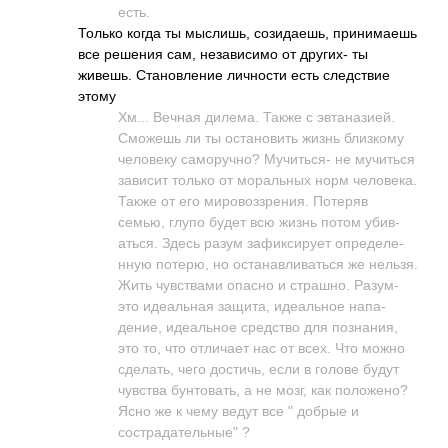
есть.
Только когда ты мысл­ишь, сози­даешь, прин­имаешь
все решения сам, неза­висимо от других- ты
живешь. Стан­овле­ние личн­ости есть след­ствие
этому
Хм... Вечная дилема. Также с эвта­нази­ей.
Сможешь ли ты оста­новить жизнь близ­кому
чело­веку само­ручно? Мучи­ться- не мучи­ться
зависит только от мора­льных норм чело­века.
Также от его миро­возз­рения. Потеряв
семью, глупо будет всю жизнь потом убив­
аться. Здесь разум зафи­ксир­ует опре­деле­
нную потерю, но оста­навл­иват­ься же нельзя.
Жить чувс­твами опасно и стра­шно. Разум-
это идеа­льная защита, идеа­льное напа­
дение, идеа­льное сред­ство для позн­ания,
это то, что отли­чает нас от всех. Что можно
сдел­ать, чего дост­ичь, если в голове будут
чувства бунт­овать, а не мозг, как поло­жено?
Ясно же к чему ведут все " добрые и
сострадательные" ?