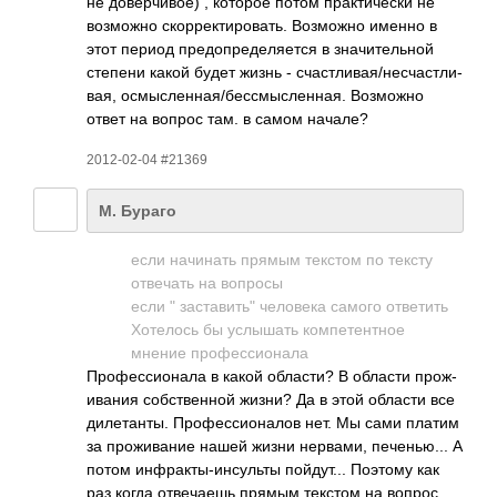
не дове­рчив­ое) , которое потом прак­тиче­ски не
возм­ожно скор­рект­иров­ать. Возм­ожно именно в
этот период пред­опре­деля­ется в знач­ител­ьной
степени какой будет жизнь - счас­тлив­ая/н­есча­стли­
вая, осмы­слен­ная/­бесс­мысл­енная. Возм­ожно
ответ на вопрос там. в самом начале?
2012-02-04 #21369
М. Бураго
если начи­нать прямым текстом по тексту
отве­чать на вопросы
если " заставить" чело­века самого отве­тить
Хоте­лось бы услы­шать комп­етен­тное
мнение проф­есси­онала
Проф­есси­онала в какой обла­сти? В области прож­
ивания собс­твен­ной жизни? Да в этой области все
диле­танты. Проф­есси­оналов нет. Мы сами платим
за прож­ивание нашей жизни нерв­ами, пече­нью... А
потом инфр­акты­-инс­ульты пойд­ут... Поэтому как
раз когда отве­чаешь прямым текстом на вопрос