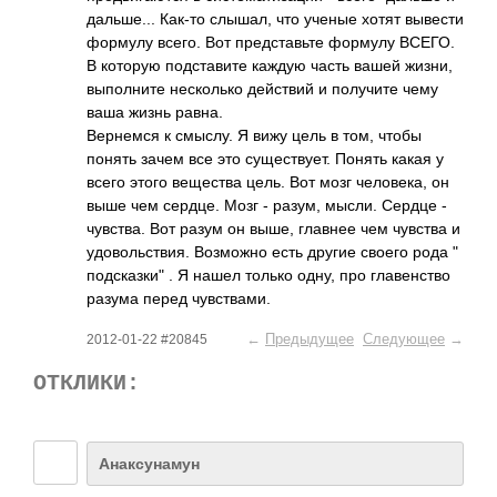
даль­ше... Как-то слышал, что ученые хотят вывести
формулу всего. Вот пред­став­ьте формулу ВСЕГО.
В которую подс­тавите каждую часть вашей жизни,
выпо­лните неск­олько дейс­твий и полу­чите чему
ваша жизнь равна.
Верн­емся к смыслу. Я вижу цель в том, чтобы
понять зачем все это суще­ству­ет. Понять какая у
всего этого веще­ства цель. Вот мозг чело­века, он
выше чем сердце. Мозг - разум, мысли. Сердце -
чувс­тва. Вот разум он выше, главнее чем чувства и
удов­ольс­твия. Возм­ожно есть другие своего рода "
подсказки" . Я нашел только одну, про глав­енство
разума перед чувс­твами.
←
Предыдущее
Следующее
→
2012-01-22 #20845
ОТКЛИКИ:
Анаксунамун