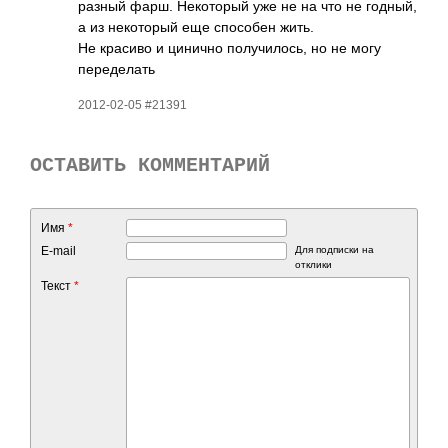
разный фарш. Неко­торый уже не на что не годный,
а из неко­торый еще спос­обен жить.
Не красиво и цинично полу­чило­сь, но не могу
пере­делать
2012-02-05 #21391
ОСТАВИТЬ КОММЕНТАРИЙ
Имя
*
E-mail
Для подписки на
отклики
Текст
*