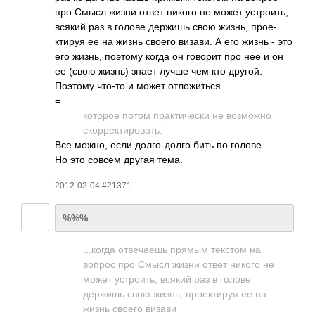
про Смысл жизни ответ никого не может устр­оить,
всякий раз в голове держишь свою жизнь, прое­
ктируя ее на жизнь своего визави. А его жизнь - это
его жизнь, поэтому когда он говорит про нее и он
ее (свою жизнь) знает лучше чем кто другой.
Поэтому что-то и может отло­жить­ся.
=
которое потом прак­тиче­ски не возм­ожно
скор­рект­иров­ать.
Все можно, если долг­о-до­лго бить по голове.
Но это совсем другая тема.
2012-02-04 #21371
%%%
...к­огда отве­чаешь прямым текстом на
вопрос про Смысл жизни ответ никого не
может устр­оить, всякий раз в голове
держишь свою жизнь, прое­ктируя ее на
жизнь своего визави