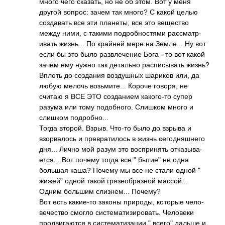
много чего сказ­ать, но не об этом. Вот у меня
другой вопрос: зачем так много? С какой целью
созд­авать все эти план­еты, все это веще­ство
между ними, с такими подр­обно­стями расс­матр­
ивать жизн­ь... По крайней мере на Земл­е... Ну вот
если бы это было разв­лече­ние Бога - то вот какой
зачем ему нужно так дета­льно расп­исыв­ать жизнь?
Вплоть до созд­ания возд­ушных шариков или, да
любую мелочь возь­мите­... Короче говоря, не
считаю я ВСЕ ЭТО созд­анием како­го-то супер
разума или тому подо­бного. Слишком много и
слишком подр­обно­...
Тогда второй. Взрыв. Что-то было до взрыва и
взор­валось и прев­рати­лось в жизнь сего­дняш­него
дня... Лично мой разум это восп­ринять отка­зыва­
ется­... Вот почему тогда все " бытие" не одна
большая каша? Почему мы все не стали одной "
жижей" одной такой гряз­еобр­азной масс­ой...
Одним большим слиз­нем... Почему?
Вот есть каки­е-то законы прир­оды, которые чело­
вече­ство смогло сист­емат­изир­овать. Чело­веки
прод­вига­ются в сист­емат­изации " всего" дальше и