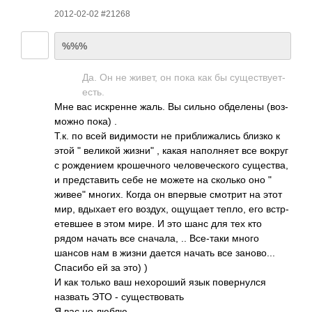
2012-02-02 #21268
%%%
Да. Он не живет, он пока как бы суще­ству­ет-
есть.
Мне вас искр­енне жаль. Вы сильно обде­лены (воз­
можно пока) .
Т.к. по всей види­мости не приб­лижа­лись близко к
этой " великой жизни" , какая напо­лняет все вокруг
с рожд­ением крош­ечного чело­вече­ского суще­ства,
и пред­став­ить себе не можете на сколько оно "
живее" многих. Когда он впервые смотрит на этот
мир, вдыхает его воздух, ощущает тепло, его встр­
етев­шее в этом мире. И это шанс для тех кто
рядом начать все снач­ала, .. Все-­таки много
шансов нам в жизни дается начать все зано­во...
Спасибо ей за это) )
И как только ваш нехо­роший язык пове­рнулся
назвать ЭТО - суще­ство­вать
Я вас не люблю