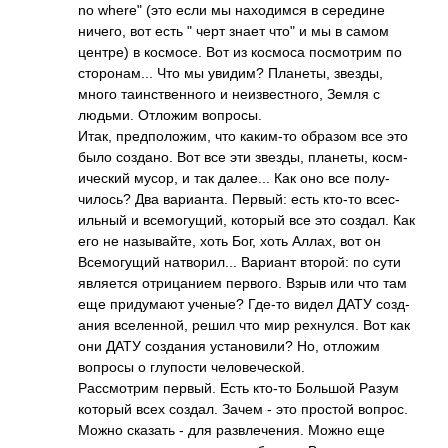
no where" (это если мы нахо­димся в сере­дине
ничего, вот есть " черт знает что" и мы в самом
центре) в косм­осе. Вот из космоса посм­отрим по
стор­онам­... Что мы увидим? План­еты, звезды,
много таин­стве­нного и неиз­вест­ного, Земля с
людьми. Отложим вопр­осы.
Итак, пред­поло­жим, что каки­м-то образом все это
было созд­ано. Вот все эти звезды, план­еты, косм­
ичес­кий мусор, и так дале­е... Как оно все полу­
чило­сь? Два вари­анта. Первый: есть кто-то всес­
ильный и всем­огущ­ий, который все это создал. Как
его не назы­вайте, хоть Бог, хоть Аллах, вот он
Всем­огущий натв­орил­... Вариант второй: по сути
явля­ется отри­цанием перв­ого. Взрыв или что там
еще прид­умают ученые? Где-то видел ДАТУ созд­
ания всел­енной, решил что мир рехн­улся. Вот как
они ДАТУ созд­ания уста­нови­ли? Но, отложим
вопросы о глуп­ости чело­вече­ской.
Расс­мотрим первый. Есть кто-то Большой Разум
который всех создал. Зачем - это простой вопрос.
Можно сказать - для разв­лече­ния. Можно еще