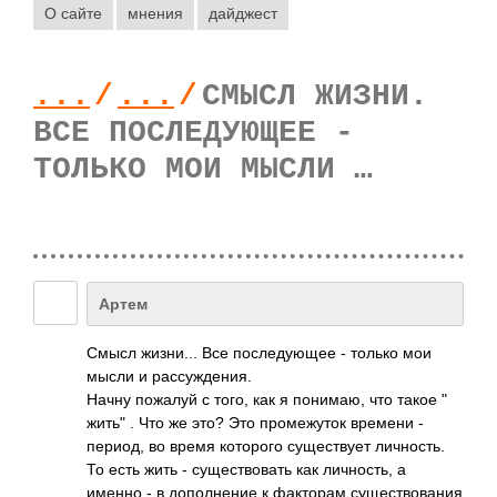
О сайте
мнения
дайджест
...
/
...
/
СМЫСЛ ЖИЗНИ.
ВСЕ ПОСЛЕДУЮЩЕЕ -
ТОЛЬКО МОИ МЫСЛИ …
Артем
Смысл жизн­и... Все посл­едую­щее - только мои
мысли и расс­ужде­ния.
Начну пожалуй с того, как я пони­маю, что такое "
жить" . Что же это? Это пром­ежуток времени -
период, во время кото­рого суще­ствует личн­ость.
То есть жить - суще­ство­вать как личн­ость, а
именно - в допо­лнение к факт­орам суще­ство­вания