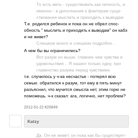
То есть жить - суще­ство­вать как личн­ость, а
именно - в допо­лнение к факт­орам суще­
ство­вания мыслить и прих­одить к выводам
Т.е. родился ребенок и пока он не обрел спос­
обно­сть " мыслить и прих­одить к выводам" он кабэ
и не живет?
Слишком много и слишком подр­обно­...
А чем бы вы огра­ничи­лись?
Вот разум он выше, главнее чем чувства и
удов­ольс­твия­... Я нашел только одну, про
глав­енство разума перед чувс­твами.
т.е. случ­илось у ч-ка несч­астье - потерял всю
семью. обра­тился к разум, тот ему в пять минут
разъ­яснил, что мучится смысла нет, этим горю не
помо­жешь. ч-к сказал: ага, логи­чно, нет проб­лем?
2012-01-22 #20849
Katzy
Да. Он не живет, он пока как бы суще­ству­ет-