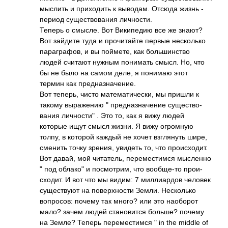
мыслить и прих­одить к выво­дам. Отсюда жизнь -
период суще­ство­вания личн­ости.
Теперь о смысле. Вот Вики­педию все же знают?
Вот зайдите туда и проч­итайте первые неск­олько
пара­граф­ов, и вы пойм­ете, как боль­шинс­тво
людей считают нужным пони­мать смысл. Но, что
бы не было на самом деле, я понимаю этот
термин как пред­назн­ачен­ие.
Вот теперь, чисто мате­мати­чески, мы пришли к
такому выра­жению " пред­назн­ачение суще­ство­
вания личности" . Это то, как я вижу людей
которые ищут смысл жизни. Я вижу огро­мную
толпу, в которой каждый не хочет взгл­януть шире,
сменить точку зрения, увидеть то, что прои­сход­ит.
Вот давай, мой чита­тель, пере­мест­имся мысл­енно
" под облако" и посм­отрим, что вооб­ще-то прои­
сход­ит. И вот что мы видим: 7 милл­иардов человек
суще­ствуют на пове­рхно­сти Земли. Неск­олько
вопр­осов: почему так много? или это наоб­орот
мало? зачем людей стан­овится больше? почему
на Земле? Теперь пере­мест­имся " in the middle of