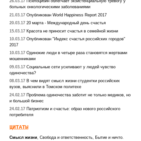
26.03.17
Псилоцибин облегчает экзистенциальную тревогу у
больных онкологическими заболеваниями
21.03.17
Опубликован World Happiness Report 2017
20.03.17
20 марта - Международный день счастья
15.03.17
Красота не приносит счастья в семейной жизни
10.03.17
Опубликован "Индекс счастья российских городов"
2017
10.03.17
Одинокие люди в четыре раза становятся жертвами
мошенниками
09.03.17
Социальные сети усиливают у людей чувство
одиночества?
08.03.17
В чем видят смысл жизни студентки российских
вузов, выяснили в Томском политехе
24.02.17
Проблема одиночества заботит не только медиков, но
и большой бизнес
24.02.17
Патриотизм и счастье: образ нового российского
потребителя
ЦИТАТЫ
Смысл жизни
,
Свобода и ответственность
,
Бытие и ничто.