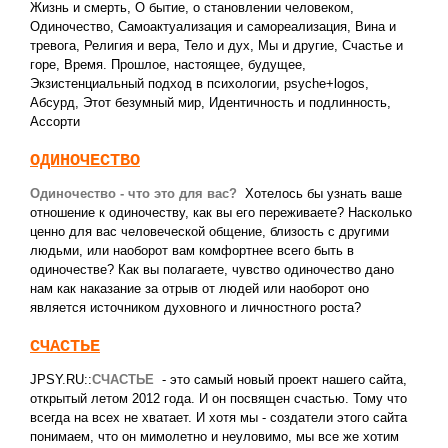
Жизнь и смерть
,
О бытие, о становлении человеком
,
Одиночество
,
Самоактуализация и самореализация
,
Вина и
тревога
,
Религия и вера
,
Тело и дух
,
Мы и другие
,
Счастье и
горе
,
Время. Прошлое, настоящее, будущее
,
Экзистенциальный подход в психологии
,
psyche+logos
,
Абсурд
,
Этот безумный мир
,
Идентичность и подлинность
,
Ассорти
ОДИНОЧЕСТВО
Одиночество - что это для вас?
Хотелось бы узнать ваше
отношение к одиночеству, как вы его переживаете? Насколько
ценно для вас человеческой общение, близость c другими
людьми, или наоборот вам комфортнее всего быть в
одиночестве? Как вы полагаете, чувство одиночество дано
нам как наказание за отрыв от людей или наоборот оно
является источником духовного и личностного роста?
СЧАСТЬЕ
JPSY.RU::
СЧАСТЬЕ
- это самый новый проект нашего сайта,
открытый летом 2012 года. И он посвящен счастью. Тому что
всегда на всех не хватает. И хотя мы - создатели этого сайта
понимаем, что он мимолетно и неуловимо, мы все же хотим