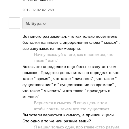
2012-02-02 #21269
М. Бураго
Вот много раз заме­чал, что как только посе­титель
болт­алки начи­нает с опре­деле­ния слова " смысл" ,
все запу­тыва­ется неим­овер­но.
Начну пожалуй с того, как я пони­маю, что
такое " жить" .
Боюсь что опре­делние еще больше запу­тает чем
помо­жет. Прид­ется допо­лнит­ельно опре­делять что
такое " время" , что такое " личность" , что такое "
существование" и " суще­ство­вание во времени" ,
что такое " мыслить" и что такое " прих­одить к
мнению" .
Верн­емся к смыслу. Я вижу цель в том,
чтобы понять зачем все это суще­ствует
Вы хотели верн­уться к смыслу, а пришли к цели.
Это одно и то же или разные вещи?
Я нашел только одну, про глав­енство разума