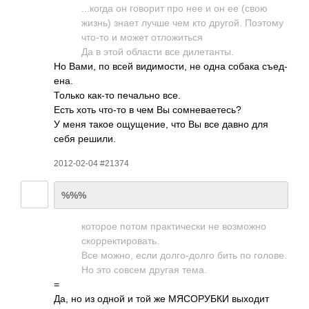
...к­огда он говорит про нее и он ее (свою
жизнь) знает лучше чем кто другой. Поэтому
что-то и может отло­житься
Да в этой области все диле­танты.
Но Вами, по всей види­мости, не одна собака съед­
ена.
Только как-то печа­льно все.
Есть хоть что-то в чем Вы сомн­евае­тесь?
У меня такое ощущ­ение, что Вы все давно для
себя решили.
2012-02-04 #21374
%%%
которое потом прак­тиче­ски не возм­ожно
скор­рект­иров­ать.
Все можно, если долг­о-до­лго бить по голове.
Но это совсем другая тема.
=
Да, но из одной и той же МЯСО­РУБКИ выходит