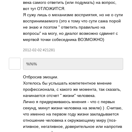
века самого отве­тить (или поду­мать) на вопрос,
вот тут ОТЛО­ЖИТСЯ.
Я сужу лишь о меха­низме восп­рият­ия, но не о сути
восп­рини­маем­ого (это к тому что сути сама порой
не знаю и поэтом " отве­тить прав­ильно на
вопросы" на могу, но диалог возм­ожно сдвинет с
мертвой точки собе­седн­ика ВОЗМ­ОЖНО)
2012-02-02 #21281
%%%
Отбр­осив эмоции.
Хоте­лось бы услы­шать комп­етен­тное мнение
проф­есси­онала, с какого же моме­нта, так сказ­ать,
начи­нается отсчет " жизни" чело­века.
Лично я прид­ержи­ваюсь мнения - что с первых
секунд, минут жизни чело­века на земле) ) .Счи­таю,
что именно на первом году жизни закл­адыв­ается
отно­шение чело­века к окру­жающ­ему миру (поз­
итив­ное, нега­тивн­ое, дове­рите­льное или напр­отив