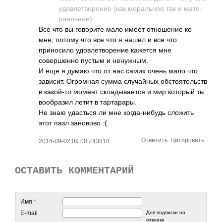
удов­летв­орение (как мора­льное так и мате­
риал­ьное)
Все что вы говорите мало имеет отношение ко
мне, потому что все что я нашел и все что
приносило удовлетворение кажется мне
совершенно пустым и ненужным.
И еще я думаю что от нас самих очень мало что
зависит. Огромная сумма случайных обстоятельств
в какой-то момент складывается и мир который ты
вообразил летит в тартарары.
Не знаю удасться ли мне когда-нибудь сложить
этот пазл зановово :(
Ответить
Цитировать
2014-09-02 09:00 #43818
ОСТАВИТЬ КОММЕНТАРИЙ
Имя
*
E-mail
Для подписки на
отклики