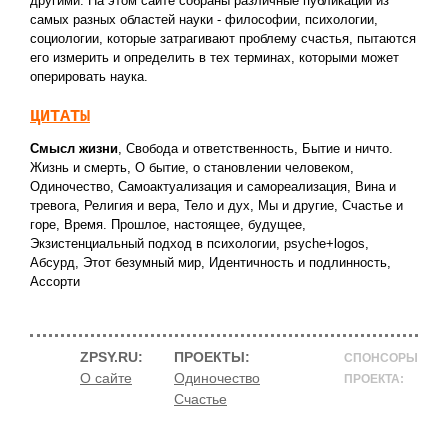
другими. На этом сайте собраны различные публикации из
самых разных областей науки - философии, психологии,
социологии, которые затрагивают проблему счастья, пытаются
его измерить и определить в тех терминах, которыми может
оперировать наука.
ЦИТАТЫ
Смысл жизни
,
Свобода и ответственность
,
Бытие и ничто.
Жизнь и смерть
,
О бытие, о становлении человеком
,
Одиночество
,
Самоактуализация и самореализация
,
Вина и
тревога
,
Религия и вера
,
Тело и дух
,
Мы и другие
,
Счастье и
горе
,
Время. Прошлое, настоящее, будущее
,
Экзистенциальный подход в психологии
,
psyche+logos
,
Абсурд
,
Этот безумный мир
,
Идентичность и подлинность
,
Ассорти
ZPSY.RU:
ПРОЕКТЫ:
СПОНСОРЫ
О сайте
Одиночество
ПРОЕКТА:
Счастье