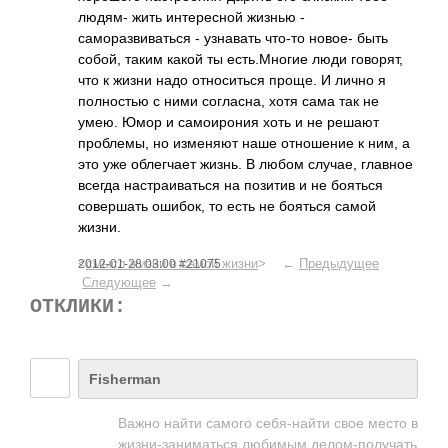
людям- жить интересной жизнью -
саморазвиваться - узнавать что-то новое- быть
собой, таким какой ты есть.Многие люди говорят,
что к жизни надо относиться проще. И лично я
полностью с ними согласна, хотя сама так не
умею. Юмор и самоирония хоть и не решают
проблемы, но изменяют наше отношение к ним, а
это уже облегчает жизнь. В любом случае, главное
всегда настраиваться на позитив и не бояться
совершать ошибок, то есть не бояться самой
жизни.
<
смысл жизни в самой жизни
> ←
Предыдущее
2012-01-28 03:00 #21075
Следующее
→
ОТКЛИКИ:
Fisherman
Ва­жно найти самого себя­-найти свое место в
жизн­и-за­нима­т­ься любимым дело­м-по­лучать