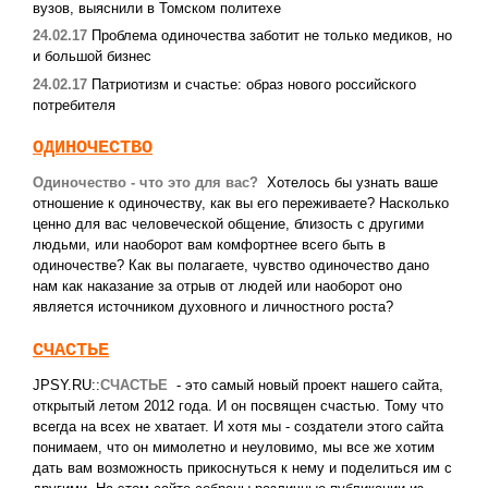
вузов, выяснили в Томском политехе
24.02.17
Проблема одиночества заботит не только медиков, но
и большой бизнес
24.02.17
Патриотизм и счастье: образ нового российского
потребителя
ОДИНОЧЕСТВО
Одиночество - что это для вас?
Хотелось бы узнать ваше
отношение к одиночеству, как вы его переживаете? Насколько
ценно для вас человеческой общение, близость c другими
людьми, или наоборот вам комфортнее всего быть в
одиночестве? Как вы полагаете, чувство одиночество дано
нам как наказание за отрыв от людей или наоборот оно
является источником духовного и личностного роста?
СЧАСТЬЕ
JPSY.RU::
СЧАСТЬЕ
- это самый новый проект нашего сайта,
открытый летом 2012 года. И он посвящен счастью. Тому что
всегда на всех не хватает. И хотя мы - создатели этого сайта
понимаем, что он мимолетно и неуловимо, мы все же хотим
дать вам возможность прикоснуться к нему и поделиться им с