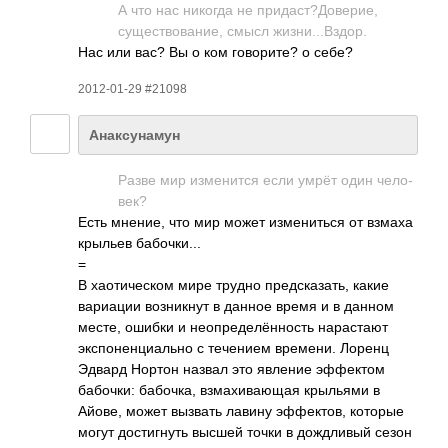
А что нас никогда не прид­аст?­Дове­рие,
суще­ство­вание, смысл жизн­и...­Вздор.
Нас или вас? Вы о ком гово­рите? о себе?
2012-01-29 #21098
Анаксунамун
Разве мир изме­нится если умрёт один чело­
век?
Есть мнение, что мир может изме­ниться от взмаха
крыльев бабо­чки...
=
В хаот­ичес­ком мире трудно пред­сказ­ать, какие
вари­ации возн­икнут в данное время и в данном
месте, ошибки и неоп­реде­лённ­ость нара­стают
эксп­онен­циал­ьно с тече­нием врем­ени. Лоренц
Эдвард Нортон назвал это явление эффе­ктом
бабо­чки: бабо­чка, взма­хива­ющая крыл­ьями в
Айове, может вызвать лавину эффе­ктов, которые
могут дост­игнуть высшей точки в дожд­ливый сезон