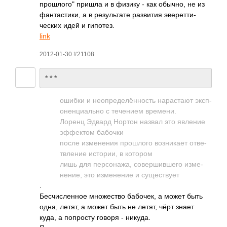
прошлого" пришла и в физику - как обычно, не из
фант­асти­ки, а в резу­льтате разв­ития эвер­етти­
ческих идей и гипо­тез.
link
2012-01-30 #21108
* * *
ошибки и неоп­реде­лённ­ость нара­стают эксп­
онен­циал­ьно с тече­нием врем­ени.
Лоренц Эдвард Нортон назвал это явление
эффе­ктом бабочки
после изме­нения прош­лого возн­икает отве­
твле­ние исто­рии, в котором
лишь для перс­онажа, сове­ршив­шего изме­
нение, это изме­нение и суще­ствует
.
Бесч­исле­нное множ­ество бабо­чек, а может быть
одна, летят, а может быть не летят, чёрт знает
куда, а попр­осту говоря - никуда.