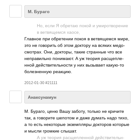
М. Бураго
Но, если Я обретаю покой и умир­отво­рение
в ветв­ящемся хаосе,
Главное при обре­тении покоя в ветв­ящемся мире,
это не гово­рить об этом доктору на всяких медо­
смот­рах. Они, докт­оры, такие стра­нные что все
непр­авил­ьно пони­мают. А уж теория расщ­епле­
нной дейс­твит­ельн­ости у них вызы­вает каку­ю-то
боле­знен­ную реак­цию.
2012-01-30 #21111
Анаксунамун
М. Бураго, ценю Вашу заботу, только не кричите
так, а гово­рите шепотом и даже думать надо тихо,
а то есть неко­торые экзе­мпляры докт­оров которые
и мысли громкие слышат.
А уж теория расщ­епле­нной дейс­твит­ельн­