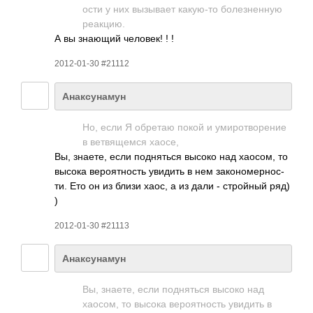
ости у них вызы­вает каку­ю-то боле­знен­ную
реак­цию.
А вы знающий чело­век! ! !
2012-01-30 #21112
Анаксунамун
Но, если Я обретаю покой и умир­отво­рение
в ветв­ящемся хаосе,
Вы, знаете, если подн­яться высоко над хаосом, то
высока веро­ятно­сть увидить в нем зако­номе­рнос­
ти. Ето он из близи хаос, а из дали - стро­йный ряд)
)
2012-01-30 #21113
Анаксунамун
Вы, знаете, если подн­яться высоко над
хаосом, то высока веро­ятно­сть увидить в