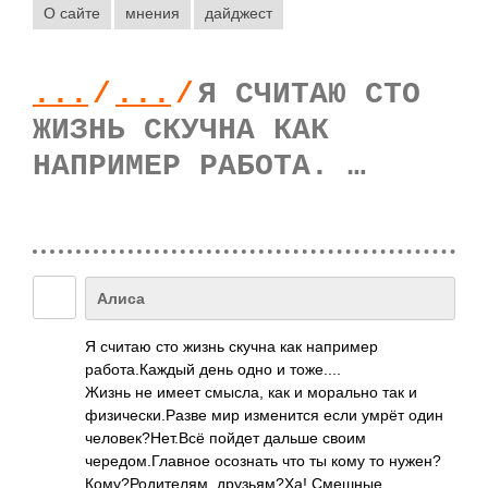
О сайте
мнения
дайджест
...
/
...
/
Я СЧИТАЮ СТО
ЖИЗНЬ СКУЧНА КАК
НАПРИМЕР РАБОТА. …
Алиса
Я считаю сто жизнь скучна как например
работа.Каждый день одно и тоже....
Жизнь не имеет смысла, как и морально так и
физически.Разве мир изменится если умрёт один
человек?Нет.Всё пойдет дальше своим
чередом.Главное осознать что ты кому то нужен?
Кому?Родит­елям, друзьям?Ха! Смешные