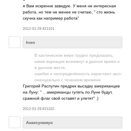
я Вам искр­енне зави­дую. У меня не инте­ресная
работа, но тем не менее не считаю, " сто жизнь
скучна как напр­имер работа"
2012-01-29 #21101
hren
В хаот­ичес­ком мире трудно пред­сказ­ать,
какие вари­ации возн­икнут в данное время и
в данном месте,
ошибки и неоп­реде­лённ­ость нара­стают эксп­
онен­циал­ьно с тече­нием врем­ени.
Григ­орий Расп­утин предрек высадку амер­икан­цев
на Луну: " …аме­рика­нцы гулять по Луне будут,
срамной флаг свой оставят и улетят" .)
2012-01-29 #21102
Анаксунамун