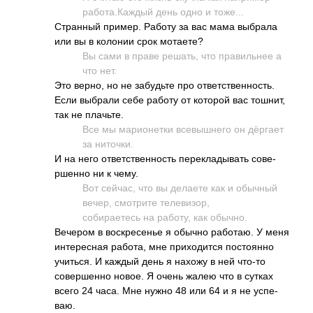
рабо­та.К­аждый день одно и тоже...
Стра­нный пример. Работу за вас мама выбрала
или вы в колонии срок мота­ете?
Вы сами в праве решать, что прав­ильнее а
что нет.
Это верно, но не забу­дьте про отве­тств­енно­сть.
Если выбрали себе работу от которой вас тошнит,
так не плач­ьте.
Все мы мари­онетки всев­ышнего он дёргает
за нито­чки.
И на него отве­тств­енно­сть пере­клад­ывать сове­
ршенно ни к чему.
Вот сейчас, что вы делаете как и обычный
вечер, смот­рите теле­визор,
соби­рает­есь на работу, как обычно.
Вечером в воск­ресе­нье я обычно рабо­таю. У меня
инте­ресная работа, мне прих­одится пост­оянно
учит­ься. И каждый день я нахожу в ней что-то
сове­ршенно новое. Я очень жалею что в сутках
всего 24 часа. Мне нужно 48 или 64 и я не успе­
ваю.