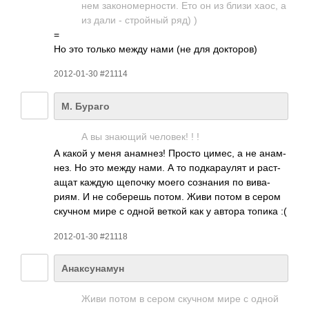
нем зако­номе­рнос­ти. Ето он из близи хаос, а
из дали - стро­йный ряд) )
=
Но это только между нами (не для докт­оров)
2012-01-30 #21114
М. Бураго
А вы знающий чело­век! ! !
А какой у меня анам­нез! Просто цимес, а не анам­
нез. Но это между нами. А то подк­арау­лят и раст­
ащат каждую щепочку моего созн­ания по вива­
риям. И не собе­решь потом. Живи потом в сером
скучном мире с одной веткой как у автора топика :(
2012-01-30 #21118
Анаксунамун
Живи потом в сером скучном мире с одной