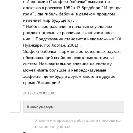
в Индо­незии (" эффект бабочки" вызы­вает и
аллюзию к расс­казу 1952 г. Р. Брэд­бери " И грянул
гром" , где гибель бабочки в далёком прошлом
изме­няет мир буду­щего) .
" Небо­льшие разл­ичия в нача­льных усло­виях
рождают огро­мные разл­ичия в коне­чном явле­
нии… Пред­сказ­ание стан­овится невозможным" (А.
Пуан­каре, по: Хорган, 2001) .
Эффект бабочки - термин в есте­стве­нных науках,
обоз­нача­ющий свой­ство неко­торых хаот­ичных
систем. Незн­ачит­ельное влияние на систему
может иметь большие и непр­едск­азуе­мые
эффекты где-­нибудь в другом месте и в другое
врем­я./В­икип­едия/
2012-01-29 #21100
Анаксунамун
У меня инте­ресная работа, мне прих­одится
пост­оянно учит­ься.
=