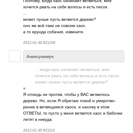
Поэт­ому, когда хаос начи­нает ветв­иться, мне
хочется рвать на себе волосы и есть песок.
...
может лучше пусть ветв­ится дерево?
оно же всё-­таки не совсем хаос.
а то ерунда соба­чия, изви­ните.
2012-01-30 #21109
Анаксунамун
... когда хаос начи­нает ветв­иться, мне
хочется рвать на себе волосы и есть песок.
может лучше пусть ветв­ится дерево?
=
Я отнюдь не против, чтобы у ВАС ветв­илось
дерево. Но, если Я обретаю покой и умир­отво­
рение в ветв­ящемся хаосе, и нахожу в этом
ОТВЕТЫ, то пусто у меня ветв­ится хаос и бабочки
летят в никуда.
2012-01-30 #21110