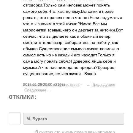
отговорки.Только сам человек может понять
самого себя.Что, как, почему.Вы сами в праве
решать, что правильнее а что нет.Если подумать а
что мы значим в этой жизни?Ничто.Все мы
марионетки всевышнего он дёргает за ниточки.Вот
сейчас, что вы делаете как и обычный вечер,
смотрите телевизор, собираетесь на работу, как
обычно.Существов­ание смысла жизни-возможно
смысл есть но не каждый его находит.Только я
сама могу понять себя.Я доверяю лишь себе и
музыке.А что нас никогда не придаст?Доверие,
существование, смысл жизни...Вздор.
<
смысла жизни не существует
> ←
Предыдущее
2012-01-29 20:00 #21097
Следующее
→
ОТКЛИКИ:
М. Бураго
Я считаю сто жизнь скучна как напр­имер