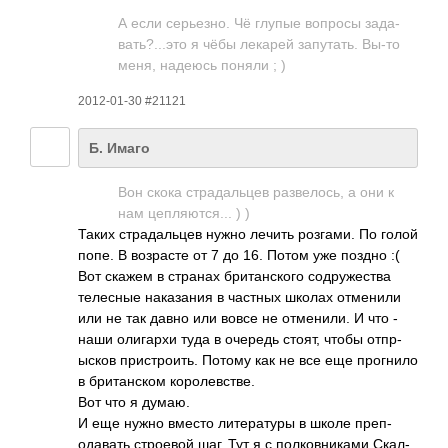
А если серь­езно. Чё глупые вопросы зада­
вать­?...­это я чёбы лекарей запу­тать. Вы-то
меня, надеюсь поняли ; )
2012-01-30 #21121
Б. Имаго
Вон скока стра­даль­цев разв­елось, а они к
нам цепл­яютс­я... ) )
Таких стра­даль­цев нужно лечить розг­ами. По голой
попе. В возр­асте от 7 до 16. Потом уже поздно :(
Вот скажем в странах брит­анск­ого содр­ужес­тва
теле­сные нака­зания в частных школах отме­нили
или не так давно или вовсе не отме­нили. И что -
наши олиг­архи туда в очередь стоят, чтобы отпр­
ысков прис­трои­ть. Потому как не все еще прог­нило
в брит­анском коро­левс­тве.
Вот что я думаю.
И еще нужно вместо лите­ратуры в школе преп­
одав­ать стро­евой шаг. Тут я с полк­овни­ками Скал­