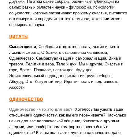
другими. На этом сайте собраны различные публикации из
самых разных областей науки - философии, психологии,
социологии, которые затрагивают проблему счастья, пытаются
его измерить и определить в тех терминах, которыми может
оперировать наука.
ЦИТАТЫ
Смысл жизни
,
Свобода и ответственность
,
Бытие и ничто.
Жизнь и смерть
,
О бытие, о становлении человеком
,
Одиночество
,
Самоактуализация и самореализация
,
Вина и
тревога
,
Религия и вера
,
Тело и дух
,
Мы и другие
,
Счастье и
горе
,
Время. Прошлое, настоящее, будущее
,
Экзистенциальный подход в психологии
,
psyche+logos
,
Абсурд
,
Этот безумный мир
,
Идентичность и подлинность
,
Ассорти
ОДИНОЧЕСТВО
Одиночество - что это для вас?
Хотелось бы узнать ваше
отношение к одиночеству, как вы его переживаете? Насколько
ценно для вас человеческой общение, близость c другими
людьми, или наоборот вам комфортнее всего быть в
одиночестве? Как вы полагаете, чувство одиночество дано