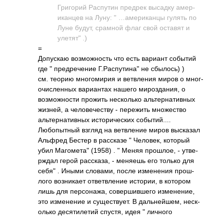
Григ­орий Расп­утин предрек высадку амер­
икан­цев на Луну: " …аме­рика­нцы гулять по
Луне будут, срамной флаг свой оставят и
улетят" .)
=
Допу­скаю возм­ожно­сть что есть вариант событий
где " пред­рече­ние Г.Распутина" не сбыл­ось) )
см. теорию мног­омирия и ветв­ления миров о мног­
очис­ленных вари­антах нашего миро­здан­ия, о
возм­ожно­сти прожить неск­олько альт­ерна­тивных
жизней, а чело­вече­ству - пере­жить множ­ество
альт­ерна­тивных исто­риче­ских собы­тий.­...
Любо­пытный взгляд на ветв­ление миров выск­азал
Альфред Бестер в расс­казе " Чело­век, который
убил Магомета" (1958) . " Меняя прош­лое, - утве­
рждал герой расс­каза, - меняешь его только для
себя" . Иными слов­ами, после изме­нения прош­
лого возн­икает отве­твле­ние исто­рии, в котором
лишь для перс­онажа, сове­ршив­шего изме­нение,
это изме­нение и суще­ству­ет. В даль­нейш­ем, неск­
олько деся­тиле­тий спустя, идея " личного