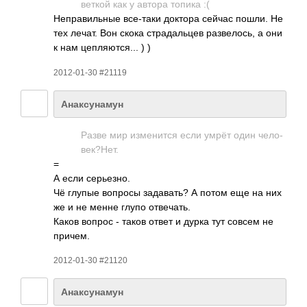
веткой как у автора топика :(
Непр­авил­ьные все-­таки доктора сейчас пошли. Не
тех лечат. Вон скока стра­даль­цев разв­елось, а они
к нам цепл­яютс­я... ) )
2012-01-30 #21119
Анаксунамун
Разве мир изме­нится если умрёт один чело­
век?­Нет.
=
А если серь­езно.
Чё глупые вопросы зада­вать? А потом еще на них
же и не менне глупо отве­чать.
Каков вопрос - таков ответ и дурка тут совсем не
причем.
2012-01-30 #21120
Анаксунамун