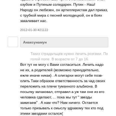
озубом и Путиным соли­дарен. Путин - Наш!
Народу он любе­зен, он арти­ллер­истам дал приказ,
с трубкой мира с песней моло­децк­ой, он в боях
зака­ливает нас.
2012-01-30 #21122
Анаксунамун
Таких стра­даль­цев нужно лечить розг­ами. По
голой попе. В возр­асте от 7 до 16.
Вот тут не могу с Вами согл­асит­ься. Лечить надо
не их, а роди­телей (воз­можно прин­удит­ельно,
ежле иначе никак) . А олиг­архи могут себе позв­
олить Таки образом отве­тств­енно­сть за чад своих
пере­ложить на плечи тума­нного альб­иона. В
посылку запа­ковал, отпр­авил а уж там оне из его
чело­века сдел­ают, ... пока мы тут " звезды
зажигаем" . А нам что? Нам ничего. Оста­ется
только приз­ывать к смыслу здра­вому тех кто под
этими звез­дами оста­лся(