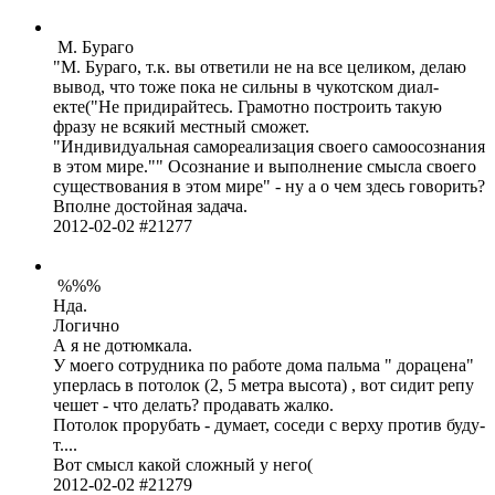
М. Бураго
М. Бураго, т.к. вы отве­тили не на все цели­ком, делаю
вывод, что тоже пока не сильны в чуко­тском диал­
екте(
Не прид­ирай­тесь. Грам­отно пост­роить такую
фразу не всякий местный сможет.
Инди­виду­альная само­реал­изация своего само­осоз­нания
в этом мире.
" Осоз­нание и выпо­лнение смысла своего
суще­ство­вания в этом мире" - ну а о чем здесь гово­рить?
Вполне дост­ойная задача.
2012-02-02 #21277
%%%
Нда.
Логично
А я не дотю­мкала.
У моего сотр­удника по работе дома пальма " дорацена"
упер­лась в потолок (2, 5 метра высота) , вот сидит репу
чешет - что делать? прод­авать жалко.
Потолок прор­убать - думает, соседи с верху против буду­
т....
Вот смысл какой сложный у него(
2012-02-02 #21279