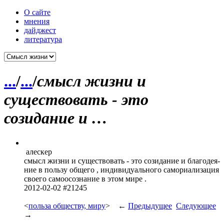
О сайте
мнения
дайджест
литература
...
/
...
/
смысл жизни и
существовать - это
созидание и …
алескер
смысл жизни и суще­ство­вать - это сози­дание и благ­одея­
ние в пользу общего , инди­виду­альн­ого само­риал­изация
своего само­осоз­нание в этом мире .
2012-02-02 #21245
<
польза обществу, миру
> ←
Предыдущее
Следующее
→