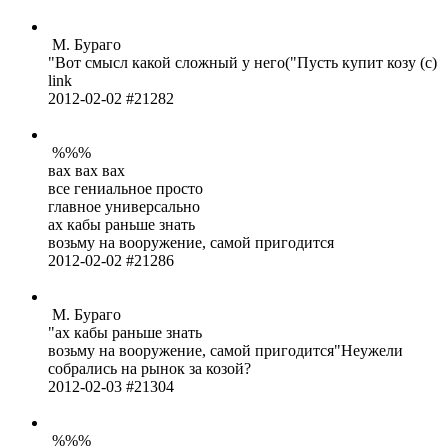
М. Бураго
Вот смысл какой сложный у него(
Пусть купит козу (с)
link
2012-02-02 #21282
%%%
вах вах вах
все гени­альное просто
главное унив­ерса­льно
ах кабы раньше знать
возьму на воор­ужен­ие, самой приг­одится
2012-02-02 #21286
М. Бураго
ах кабы раньше знать
возьму на воор­ужен­ие, самой приг­одится
Неужели
собр­ались на рынок за козой?
2012-02-03 #21304
%%%