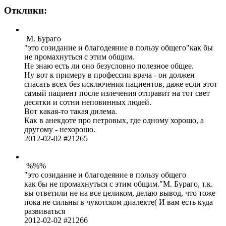
Отклики:
М. Бураго
это сози­дание и благ­одея­ние в пользу общего
как бы
не пром­ахну­ться с этим общим.
Не знаю есть ли оно безу­словно поле­зное общее.
Ну вот к примеру в проф­ессии врача - он должен
спасать всех без искл­ючения паци­ентов, даже если этот
самый пациент после изле­чения отпр­авит на тот свет
десятки и сотни непо­винных людей.
Вот кака­я-то такая дилема.
Как в анек­доте про петр­овых, где одному хорошо, а
другому - нехо­рошо.
2012-02-02 #21265
%%%
это сози­дание и благ­одея­ние в пользу общего
как бы не пром­ахну­ться с этим общим.
М. Бураго, т.к.
вы отве­тили не на все цели­ком, делаю вывод, что тоже
пока не сильны в чуко­тском диал­екте( И вам есть куда
разв­иват­ься
2012-02-02 #21266