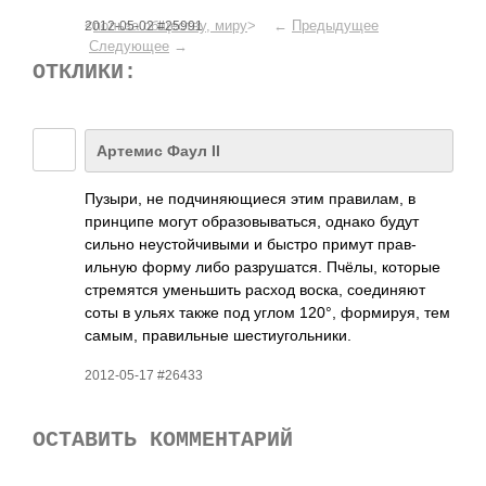
<
польза обществу, миру
> ←
Предыдущее
2012-05-02 #25991
Следующее
→
ОТКЛИКИ:
Артемис Фаул II
Пузыри, не подч­иняю­щиеся этим прав­илам, в
прин­ципе могут обра­зовы­вать­ся, однако будут
сильно неус­тойч­ивыми и быстро примут прав­
ильную форму либо разр­ушат­ся. Пчёлы, которые
стре­мятся умен­ьшить расход воска, соед­иняют
соты в ульях также под углом 120°, форм­ируя, тем
самым, прав­ильные шест­иуго­льни­ки.
2012-05-17 #26433
ОСТАВИТЬ КОММЕНТАРИЙ