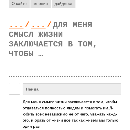
О сайте
мнения
дайджест
...
/
...
/
ДЛЯ МЕНЯ
СМЫСЛ ЖИЗНИ
ЗАКЛЮЧАЕТСЯ В ТОМ,
ЧТОБЫ …
Наида
Для меня смысл жизни закл­ючае­тся в том, чтобы
отда­ваться полн­остью людям и помо­гать им.Л­
юбить всех неза­висимо не от чего, уважать кажд­
ого, и брать от жизни все так как живем мы только
один раз.