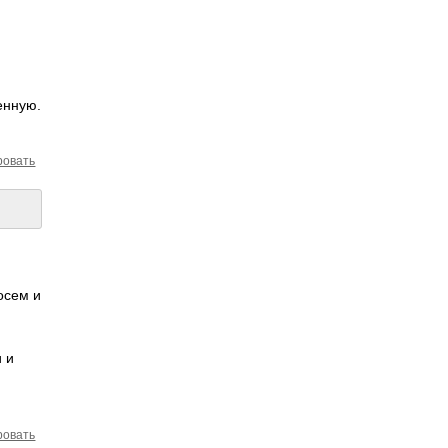
енную.
ровать
осем и
 и
ровать