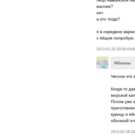
лицо кавказской н
малчик?
нет
а кто тогда?
я в середине варки
с яйцом попробую.
2013-01-26 20:00 #34
Мбвана
Чеснок это 
Когда-то да
морской кап
Потом уже к
приготовлен
курицу и яй
обычный пло
2013-01-26 2