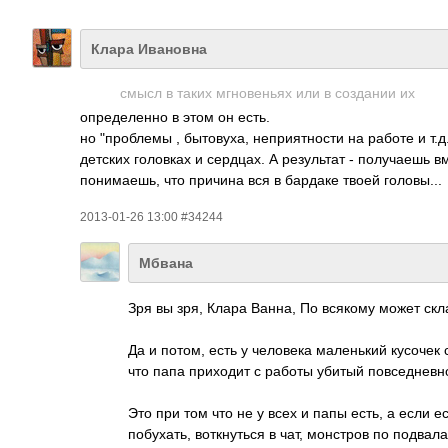
Клара Ивановна
смысл в таких мгновеньях или в создании их
определенно в этом он есть.
но "проблемы , бытовуха, неприятности на работе и т.д.
детских головках и сердцах. А результат - получаешь вм
понимаешь, что причина вся в бардаке твоей головы...
2013-01-26 13:00 #34244
Мбвана
Зря вы зря, Клара Ванна, По всякому может скл
Да и потом, есть у человека маленький кусочек 
что папа приходит с работы убитый повседневнос
Это при том что не у всех и папы есть, а если 
побухать, воткнуться в чат, монстров по подвала