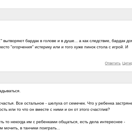
" вытворяют бардак в голове и в душе... а как следствие, бардак до
есто "огорчения" истерику или и того хуже пинок стола с игрой. И
Ответить
Цити
адываться.
счастья. Все остальное - шелуха от семечек. Что у ребенка застряне
ть или то что он вместе с ними и он от этого счастлив?
есть то некогда им с ребенками общаться, есть дела интереснее -
м мочить, в танчики поиграть...