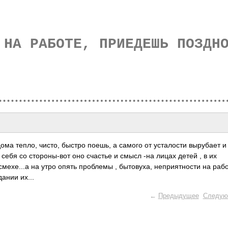
 НА РАБОТЕ, ПРИЕДЕШЬ ПОЗДН
ома тепло, чисто, быстро поешь, а самого от усталости вырубает и
 себя со стороны-вот оно счастье и смысл -на лицах детей , в их
смехе...а на утро опять проблемы , бытовуха, неприятности на раб
ании их...
←
Предыдущее
Следую