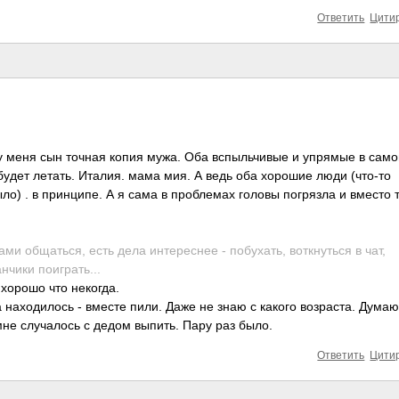
Ответить
Цити
о у меня сын точная копия мужа. Оба вспыльчивые и упрямые в само
удет летать. Италия. мама мия. А ведь оба хорошие люди (что-то
ло) . в принципе. А я сама в проблемах головы погрязла и вместо 
ами общаться, есть дела интереснее - побухать, воткнуться в чат,
нчики поиграть...
и хорошо что некогда.
 находилось - вместе пили. Даже не знаю с какого возраста. Думаю
не случалось с дедом выпить. Пару раз было.
Ответить
Цити