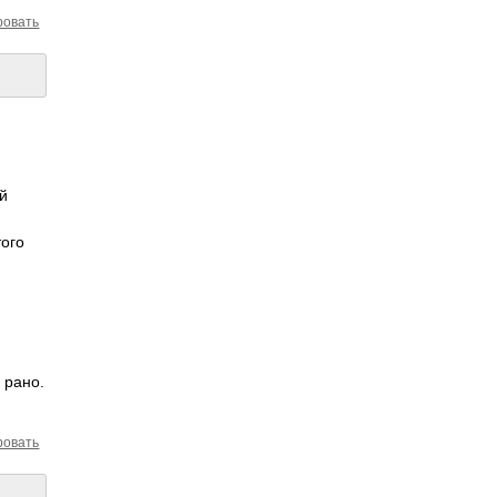
ровать
й
того
 рано.
ровать