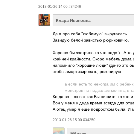
2013-01-26 14:00 #34246
Клара Ивановна
Да я про себя "любимую" выругалась.
Завидую белой завистью рюриковичю.
Хорошо бы застряло то что надо:) . А т
крайней крайности. Скоро мебель дома б
напомнило "хорошие люди" где-то это бы
чтобы амортизировать, резонирую.
а если есть то некогда им с ребенк
монстров по подвалам мочить, в та
Когда вот так вот как Вы пишите, то это 
Вон у меня у деда время всегда для отца
А отец умер я еще подростком была. И м
2013-01-26 15:00 #34250
Мбвана