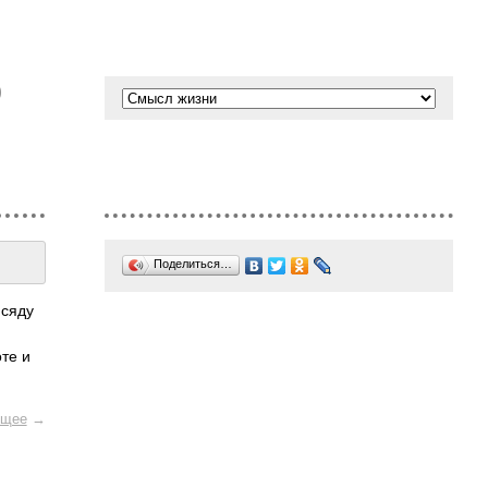
О
Поделиться…
 сяду
оте и
щее
→