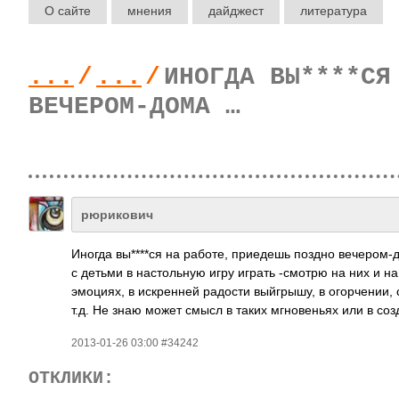
О сайте
мнения
дайджест
литература
...
/
...
/
ИНОГДА ВЫ****СЯ
ВЕЧЕРОМ-ДОМА …
рюрикович
Иногда вы****ся на работе, приедешь поздно вечером-д
с детьми в настольную игру играть -смотрю на них и на
эмоциях, в искренней радости выйгрышу, в огорчении, 
т.д. Не знаю может смысл в таких мгновеньях или в созд
2013-01-26 03:00 #34242
ОТКЛИКИ: