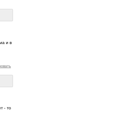
ма и в
ровать
т - то