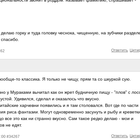
ациональности звонит в роддом. называет фамилию, спрашивает -
 делаю горку и туда головку чеснока, чищенную, на зубчики раздел
 спасибо.
Ответить
Цити
262
вообще-то классика. Я только не чищу, прям та со шкуркой сую.
вно у Мураками вычитал как он жрет будничную пищу - "плов" с лос
устой. Удивился, сделал и оказалось что вкусно.
итайские харчевни появились и я там столовался. Вот где по части
ия риса фантазии. Могут одновременно засунуть и рыбу и креветки
цо все это как ни странно вкусно. Сам такое редко делаю - мои и
в не едят.
Ответить
Цити
2:00 #34267