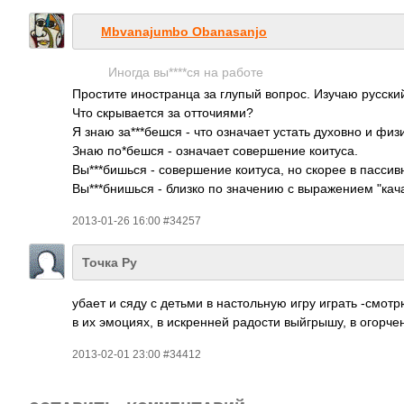
Mbvanajumbo Obanasanjo
Иногда вы****ся на работе
Простите иностранца за глупый вопрос. Изучаю русский 
Что скрывается за отточиями?
Я знаю за***бешся - что означает устать духовно и физ
Знаю по*бешся - означает совершение коитуса.
Вы***бишься - совершение коитуса, но скорее в пассив
Вы***бнишься - близко по значению с выражением "кача
2013-01-26 16:00 #34257
Точка Ру
убает и сяду с детьми в настольную игру играть -смотр
в их эмоциях, в искренней радости выйгрышу, в огорчен
2013-02-01 23:00 #34412