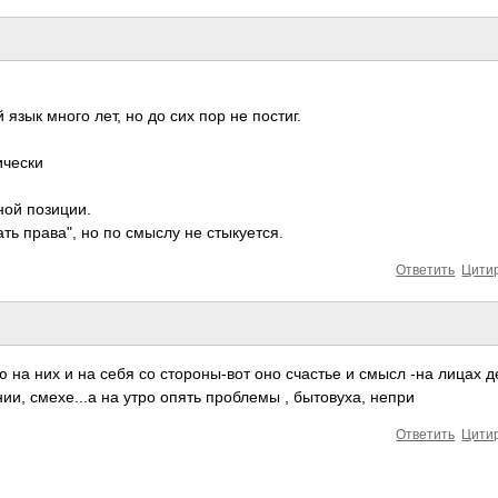
язык много лет, но до сих пор не постиг.
ически
ной позиции.
ть права", но по смыслу не стыкуется.
Ответить
Цити
ю на них и на себя со стороны-вот оно счастье и смысл -на лицах д
ии, смехе...а на утро опять проблемы , бытовуха, непри
Ответить
Цити