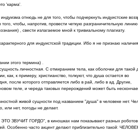
то 'карма'.
 индуизма отнюдь не для того, чтобы подчеркнуть индуистские воз
я того, чтобы, напротив, провести четкую разграничительну­ю линию
нания) , свести излагаемое мной к тривиальному плагиату.
характерного для индуистской традиции. Ибо я не признаю наличия
ании этого термина) .
сущность личностная. С отмиранием тела, как оболочки для такой 
, как, к примеру, христианство, толкуют, что душа остается во
ня, после которого отправляется либо в рай, либо в ад. Другие,
 новом теле, и череда таковых перерождений может быть несконча
ичностной живой сущности под названием "душа" в человеке нет. Че
, или нет, погоды не делает.
 И ЭТО ЗВУЧИТ ГОРДО", в киношках нам показывают разных роботов
дей. Особенно часто акцент делают приблизительно такой: ЧЕЛОВЕ