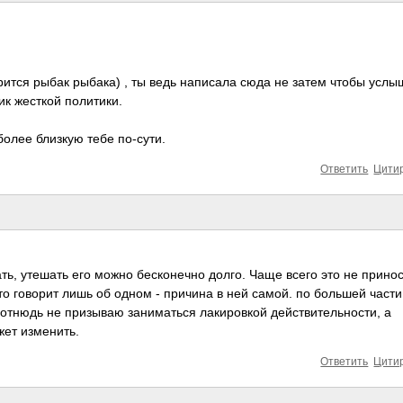
ворится рыбак рыбака) , ты ведь написала сюда не затем чтобы услы
ик жесткой политики.
олее близкую тебе по-сути.
Ответить
Цити
ть, утешать его можно бесконечно долго. Чаще всего это не прино
 это говорит лишь об одном - причина в ней самой. по большей части
 отнюдь не призываю заниматься лакировкой действительности­, а
жет изменить.
Ответить
Цити