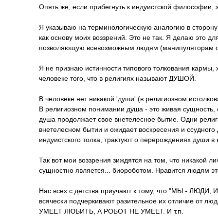
Опять же, если прибегнуть к индуистской философии, э
Я указываю на терминологическу­ю аналогию в сторону
как основу моих воззрений. Это не так. Я делаю это дл
позволяющую всевозможным людям (манипуляторам соз
Я не признаю истинности типового толкования кармы, 
человеке того, что в религиях называют ДУШОЙ.
В человеке нет никакой 'души' (в религиозном истолков
В религиозном понимании душа - это живая сущность, 
душа продолжает свое внетелесное бытие. Одни религии
внетелесном бытии и ожидает воскресения и ссудного д
индуистского толка, трактуют о перерождениях души в
Так вот мои воззрения зиждятся на том, что никакой л
сущностно является... биороботом. Нравится людям это
Нас всех с детства приучают к тому, что "МЫ - ЛЮДИ,
всячески подчеркивают разительное их отличие от лю
УМЕЕТ ЛЮБИТЬ, А РОБОТ НЕ УМЕЕТ. И т.п.