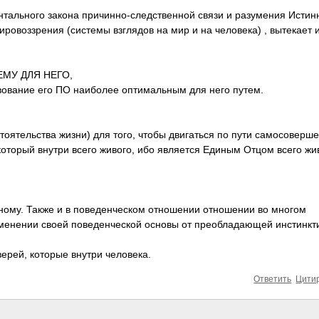
нтального закона причинно-следств­енной связи и разумения Истин
ировоззрения (системы взглядов на мир и на человека) , вытекает 
ЕМУ ДЛЯ НЕГО,
овани­е его ПО наиболее оптимальным для него путем.
тоятельства жизни) для того, чтобы двигаться по пути самосоверше
который внутри всего живого, ибо является Единым Отцом всего жи
ному. Также и в поведенческом отношении отношении во многом
изменении своей поведенческой основы от преобладающей инстинкт
ерей, которые внутри человека.
Ответить
Цити