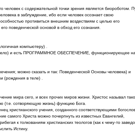
что человек с содержательной точки зрения является биороботом. П
человека в заблуждение, ибо если человек осознает свою
обностью противиться внешним воздествиям с целью его
 его поведенческой основой в обход его сознания.
логичная компьютеру) .
е тело) и есть ПРОГРАММНОЕ ОБЕСПЕЧЕНИЕ, функционирующее н
ечения; можно сказать и так: Поведенческой Основы человека) и
и (рождения в теле) .
чение мира сего, и всех прочих миров жизни. Христос называл тако
ю (т.е. сотворяющую жизнь) функцию Бога.
енец христианского учения, созданного соответствующими богосло
ние самого Христа можно почерпнуть из известных Евангелий,
ибегая к толкованиям христианских теологов (как к чему-то завед
ыслить Истину.