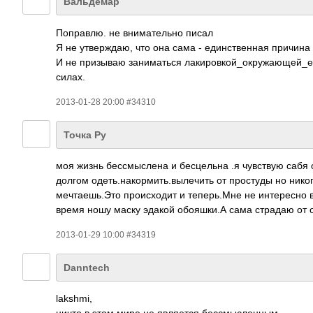
Вальдемар
Поправлю. не внимательно писал
Я не утверждаю, что она сама - единственная причина
И не призываю заниматься лакировкой_окруж­ающей_ее­ 
силах.
2013-01-28 20:00 #34310
Точка Ру
моя жизнь бессмыслена и бесцельна .я чувствую сабя о
долгом одеть.накормить.­­вылечить­­ от простуды но ник
мечтаешь.Это происходит и теперь.Мне не интересно 
время ношу маску эдакой обояшки.А сама страдаю от о
2013-01-29 10:00 #34319
Danntech
lakshmi,