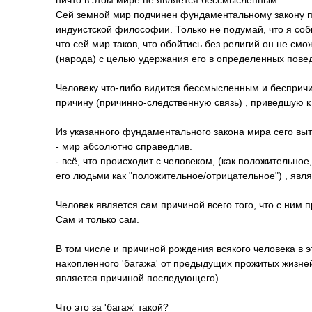
ничто в этом мире не является бессмысленным.
Сей земной мир подчинен фундаментальному закону пр
индуистской философии. Только не подумай, что я соб
что сей мир таков, что обойтись без религий он не см
(народа) с целью удержания его в определенных пове
Человеку что-либо видится бессмысленным и беспричи
причину (причинно-следст­венную­ связь) , приведшу
Из указанного фундаментального закона мира сего в
- мир абсолютно справедлив.
- всё, что происходит с человеком, (как положительно
его людьми как "положительное/о­трицательное")­ , явля
Человек является сам причиной всего того, что с ним п
Сам и только сам.
В том числе и причиной рождения всякого человека в э
накопленного 'багажа' от предыдущих прожитых жизне
является причиной последующего) .
Что это за 'багаж' такой?