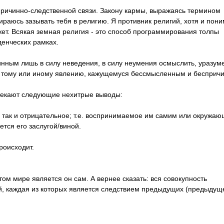
ичинно-следств­енной связи. Закону кармы, выражаясь термином
ираюсь зазывать тебя в религию. Я противник религий, хотя и пон
ожет. Всякая земная религия - это способ программирования толпы
денческих рамках.
нным лишь в силу неведения, в силу неумения осмыслить, уразум
ю к тому или иному явлению, кажущемуся бессмысленным и бесприч
ытекают следующие нехитрые выводы:
е, так и отрицательное; т.е. воспринимаемое им самим или окружа
ется его заслугой/виной.
роисходит.
том мире является он сам. А вернее сказать: вся совокупность
й, каждая из которых является следствием предыдущих (предыдущ