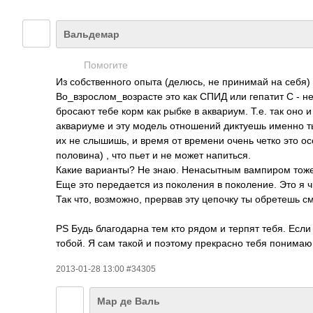
Вальдемар
Помогите
Из собственного опыта (делюсь, не принимай на себя)
Во_взрослом_возр­асте это как СПИД или гепатит С - н
бросают тебе корм как рыбке в аквариум. Т.е. так оно и
аквариуме и эту модель отношений диктуешь именно ты,
их не слышишь, и время от времени очень четко это ос
половина) , что пьет и не может напиться.
Какие варианты? Не знаю. Ненасытным вампиром тоже б
Еще это передается из поколения в поколение. Это я ч
Так что, возможно, прервав эту цепочку ты обретешь с
PS Будь благодарна тем кто рядом и терпят тебя. Если
тобой. Я сам такой и поэтому прекрасно тебя понимаю
2013-01-28 13:00 #34305
Мар де Валь