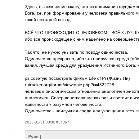
Здесь, в заключение скажу, что из понимания фундаме
Бога, т.е. при формировании у человека правильного м
такой нехитрый вывод:
ВСЁ ЧТО ПРОИСХОДИТ С ЧЕЛОВЕКОМ - ВСЁ К ЛУЧШ
ибо всё происходящее с ним нацелено на совершенств
Так что, не нужно унывать по поводу одиночества.
Одиночество прекрасно, ибо это наилучшая среда (обс
вания,­ лучшая среда для уразумения Истинного Бога, 
ps советую посмотреть фильм Life of Pi (Жизнь Пи)
rutracker.org/fo­rum/viewtopic.ph­p?t=4322728­
человек в биологическом отношении аналогичен живот
аналогичен. Совершенствовани­е как раз и состоит в 
животности к разумной человечности.
Одиночество - наилучшая среда для укрощения всех зв
2013-01-31 00:00 #34367
Руся )