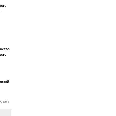
ного
и
нство­
вого.
ивной
ровать