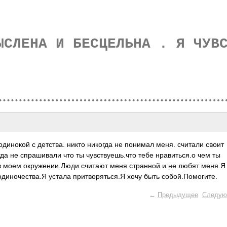
ЫСЛЕНА И БЕСЦЕЛЬНА . Я ЧУВ
динокой с детства. никто никогда не понимал меня. считали своит
гда не спрашивали что ты чувствуешь.что тебе нравиться.о чем ты
в моем окружении.Люди считают меня странной и не любят меня.Я
диночества.Я устала притворяться.Я хочу быть собой.Помогите.
←
Предыдущее
Следую