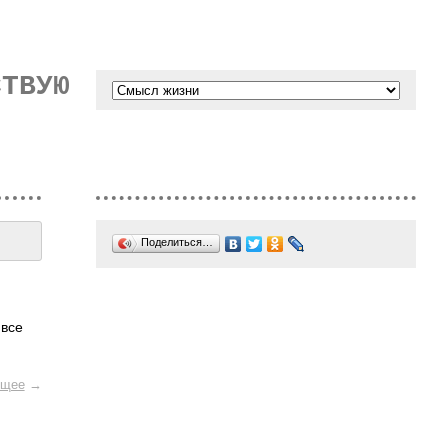
СТВУЮ
Поделиться…
 все
щее
→