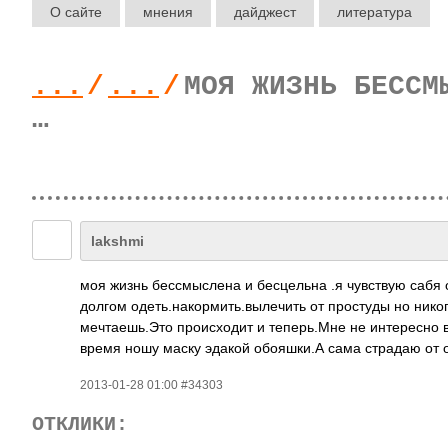
О сайте
мнения
дайджест
литература
...
/
...
/
МОЯ ЖИЗНЬ БЕССМ
…
lakshmi
моя жизнь бессмыслена и бесцельна .я чувствую сабя о
долгом одеть.накормить.­вылечить­ от простуды но нико
мечтаешь.Это происходит и теперь.Мне не интересно 
время ношу маску эдакой обояшки.А сама страдаю от о
2013-01-28 01:00 #34303
ОТКЛИКИ: