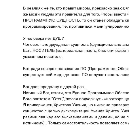
В реалиях же те, кто правит миром, прекрасно знают, 
же мозги людям эти правители для того, чтобы ввести 
ПРОГРАММНУЮ СУЩНОСТЬ, то он станет обладать спос
программирования­, т.е. противиться манипулированию
У человека нет ДУШИ.
Человек - это двуединая сущность (функционально ана
Есть НОСИТЕЛЬ (материальная часть, биологическо
указанном носителе.
Вот ради совершенствовани­я ПО (Программного Обесп
существует сей мир, где такое ПО получает инсталляци
Бог даст, продолжу в другой раз...
Истинный Бог, кстати, это Единое Программное Обеспе
Бога эпитетом "Отец", желая подчеркнуть животворящу
Я приверженец Христова Учения, но никак не приверж
сущностно с целью дискредитации Учения Христа. Уче
размышляя над его высказываниями и делами, но не пр
истинному) . Только самостоятельност­ь позволяет осм