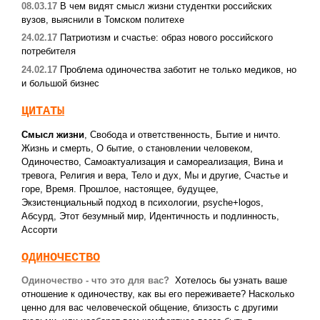
08.03.17
В чем видят смысл жизни студентки российских
вузов, выяснили в Томском политехе
24.02.17
Патриотизм и счастье: образ нового российского
потребителя
24.02.17
Проблема одиночества заботит не только медиков, но
и большой бизнес
ЦИТАТЫ
Смысл жизни
,
Свобода и ответственность
,
Бытие и ничто.
Жизнь и смерть
,
О бытие, о становлении человеком
,
Одиночество
,
Самоактуализация и самореализация
,
Вина и
тревога
,
Религия и вера
,
Тело и дух
,
Мы и другие
,
Счастье и
горе
,
Время. Прошлое, настоящее, будущее
,
Экзистенциальный подход в психологии
,
psyche+logos
,
Абсурд
,
Этот безумный мир
,
Идентичность и подлинность
,
Ассорти
ОДИНОЧЕСТВО
Одиночество - что это для вас?
Хотелось бы узнать ваше
отношение к одиночеству, как вы его переживаете? Насколько
ценно для вас человеческой общение, близость c другими