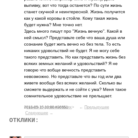
выпивку, вот что тогда останется? По сути жизнь
станет скучной и неинтересной. Жизнь получится
как у какой коровы в стойле. Кому такая жизнь
будет нужна? Мне точно нет.
Здесь много пишут про "Жизнь вечную". Какой в
ней смысл? Представьте себе что ваша душа или
сознание будет жить вечно но без тела. То есть
никаких удовольствий не будет. Я не могу себе
такого представить. Но как представить жизнь без
всяких земных желаний и удовольствий? Я не
говорю что вобще вечность представить
невозможно. Но представьте что вы год или два
живете вообще без всяких желаний. Сколько вы
сможете выдержать и не сойти с ума? Меня такое
сомнительное удовольствие не прельщает.
<
смысл в удовольствиях
> ←
Предыдущее
2013-05-15 10:00 #36651
Следующее
→
ОТКЛИКИ: