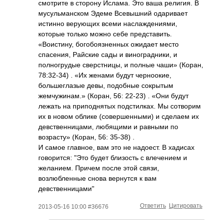
смотрите в сторону Ислама. Это ваша религия. В
мусульманском Эдеме Всевышний одаривает
истинно верующих всеми наслаждениями,
которые только можно себе представить.
«Воистину, богобоязненных ожидает место
спасения, Райские сады и виноградники, и
полногрудые сверстницы, и полные чаши» (Коран,
78:32-34) . «Их женами будут черноокие,
большеглазые девы, подобные сокрытым
жемчужинам.» (Коран, 56: 22-23) . «Они будут
лежать на приподнятых подстилках. Мы сотворим
их в новом облике (совершенными) и сделаем их
девственницами, любящими и равными по
возрасту» (Коран, 56: 35-38) .
И самое главное, вам это не надоест. В хадисах
говорится: "Это будет близость с влечением и
желанием. Причем после этой связи,
возлюбленные снова вернутся к вам
девственницами"
Ответить
Цитировать
2013-05-16 10:00 #36676