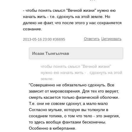
- чтобы понять смысл "Вечной жизни" нужно ею
начать жить - т.е. сдохнуть на этой земле. Но
далеко не факт, что после этого у нас сохраняется
сознание.
Ответить
Цитировать
2013-05-16 23:00 #36695
Исаак Тынгылчав
чтобы понять смысл "Вечной жизни"
нужно ею начать жить - . сдохнуть на этой
земле.
"Совершенно не обязательно сдохнуть. Все
зависит от мировоззрения. Для тех кто верует,
смерть касается только физической оболочки.
Т.е. они не совсем сдохнут, а мало-мало
Согласно мульке, которую вы толкнули в
соседнем топике, о том что тело - это энергия,
то здесь вообще фантазии бесконечны.
Особенно в киберпанке.