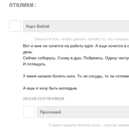
ОТКЛИКИ:
Карт Бабай
Смысл в том, чтобы делать только то, что хочешь, 
Вот и мне не хочется на работу идти. А еще хочется в 
день.
Сейчас соберусь. Схожу в душ. Побреюсь. Одену чисту
И потащусь.
У меня начали болеть ноги. То ли сосуды, то ли отлож
А еще я хочу быть молодым.
2013-08-23 07:00 #38018
Прохожий
У меня начали болеть ноги...сексом зани