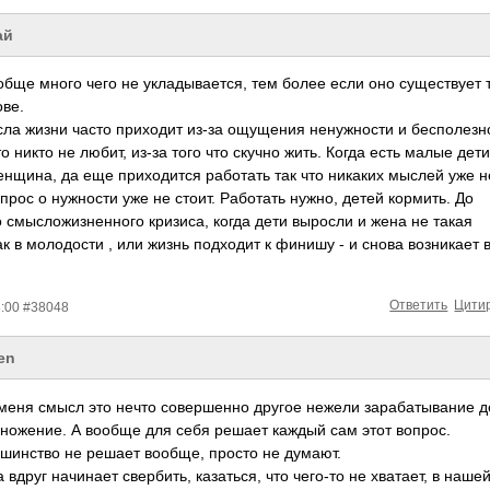
ай
обще много чего не укладывается, тем более если оно существует 
ове.
ла жизни часто приходит из-за ощущения ненужности и бесполезн
то никто не любит, из-за того что скучно жить. Когда есть малые дети
нщина, да еще приходится работать так что никаких мыслей уже н
прос о нужности уже не стоит. Работать нужно, детей кормить. До
смысложизненного кризиса, когда дети выросли и жена не такая
к в молодости , или жизнь подходит к финишу - и снова возникает 
Ответить
Цити
8:00 #38048
en
меня смысл это нечто совершенно другое нежели зарабатывание д
ножение. А вообще для себя решает каждый сам этот вопрос.
шинство не решает вообще, просто не думают.
а вдруг начинает свербить, казаться, что чего-то не хватает, в наше