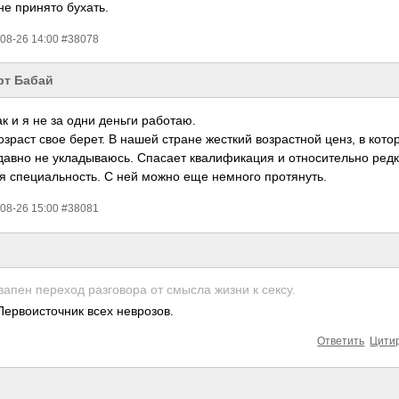
не принято бухать.
08-26 14:00 #38078
рт Бабай
ак и я не за одни деньги работаю.
озраст свое берет. В нашей стране жесткий возрастной ценз, в кото
давно не укладываюсь. Спасает квалификация и относительно ред
я специальность. С ней можно еще немного протянуть.
08-26 15:00 #38081
апен переход разговора от смысла жизни к сексу.
Первоисточник всех неврозов.
Ответить
Цити