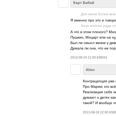
Карт Бабай
Для меня более внез
Я именно про это и говор
Хотя многие ради эт
А что в этом плохого? Мно
Пушкин, Моцарт или на ху
Был ли смысл жизни у де
Думала ли она, что ее по
2013-08-24 21:00 #38041
Alien
Контрацепция уже 
Про Марию это всё 
Реализация себя ч
думают о детях как
такой? И вообще чт
2013-08-24 22:00 #38