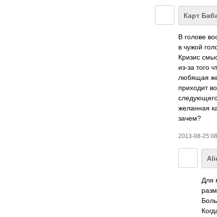
Карт Баб
В голове во
в чужой гол
Кризис смыс
из-за того ч
любящая же
приходит во
следующего 
желанная ка
зачем?
2013-08-25 0
Ali
Для 
разм
Боль
Когд