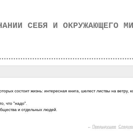
НАНИИ СЕБЯ И ОКРУЖАЮЩЕГО М
орых состоит жизнь: интересная книга, шелест листвы на ветру, к
о, что "надо".
общества и отдельных людей.
←
Предыдущее
Следую