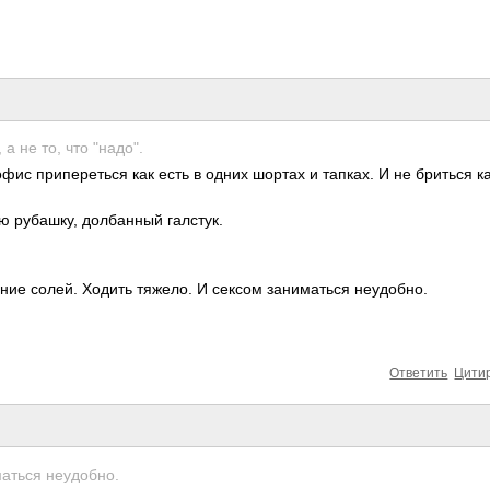
а не то, что "надо".
офис припереться как есть в одних шортах и тапках. И не бриться 
ю рубашку, долбанный галстук.
ение солей. Ходить тяжело. И сексом заниматься неудобно.
Ответить
Цити
маться неудобно.