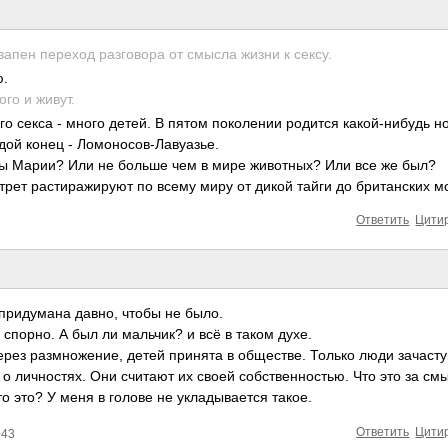
апен переход разговора от смысла жизни к сексу.
ю.
ого и живут.
го секса - много детей. В пятом поколении родится какой-нибудь н
дой конец - Ломоносов-Лавуаз­ье.
вы Марии? Или не больше чем в мире животных? Или все же был?
ртрет растиражируют по всему миру от дикой тайги до британских 
Ответить
Цити
придумана давно, чтобы не было.
спорно. А был ли мальчик? и всё в таком духе.
ерез размножение, детей принята в обществе. Только люди зачаст
 о личностях. Они считают их своей собственностью. Что это за см
о это? У меня в голове не укладывается такое.
Ответить
Цити
043