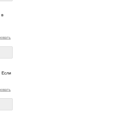
 в
ровать
. Если
ровать