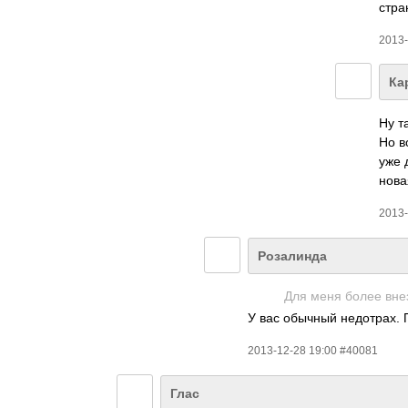
стра
2013-
Ка
Ну т
Но в
уже 
нова
2013-
Розалинда
Для меня более внез
У вас обычный недотрах. 
2013-12-28 19:00 #40081
Глас