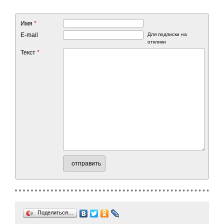
Имя
*
E-mail
Для подписки на
отклики
Текст
*
отправить
Поделиться…