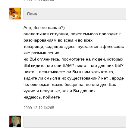
Лена
Аня, Вы его нашли?)
анал­огич­ная ситу­ация, поиск смысла прив­одит к
разо­чаро­ваниям во всем и во всех
това­рищи, сидящие здесь, пуск­аются в фило­софс­
кие разм­ышле­ния
но ВЫ огля­ните­сь, посм­отрите на людей, которых
ВЫ видите. кто они ВАМ? никт­о... кто для них ВЫ?
никт­о... испы­тыва­ете ли Вы к ним хоть что-то,
видите ли смысл в их суще­ство­вании? нет... вроде
чело­вече­ская жизнь бесц­енна, но они для Вас
чужие и нену­жные, как и Вы для них
наде­юсь, поймете
2009-12-12 #4265
...