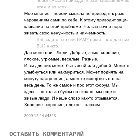
поиск смысла прив­одит к разо­чаро­ваниям во
всем и во всех
Мое мнение - поиски смысла не прив­одят к разо­
чаро­ваниям сами по себе. К этому прив­одит заци­
клив­ание на этой проб­леме. Нельзя вечно пере­
живать свою нену­жность и никч­емно­сть.
ВЫ видите. кто они ВАМ? никт­о... кто для них
ВЫ? никт­о...
Для меня они - Люди. Добрые, злые, хоро­шие,
плохие, угрю­мые, весе­лые. Разные.
И вы для них может быть злой или доброй. Можете
улыб­нуться или нахм­урит­ься. Может поднять на
минуту наст­роен­ие, а можете испо­ртить его на
весь день. То же самое и про этот форум. Мы
здесь - не только буквы на экране, мы еще и
живые люди. И наше слово как-то отзы­вает­ся.
Хорошее -хор­ошип, плохое - плохим.
2009-12-14 #4323
ОСТАВИТЬ КОММЕНТАРИЙ