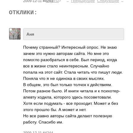
<
опросы
> ←
Предыдущее
Следующее
→
2009-12-11 #4243
ОТКЛИКИ:
Аня
Почему стра­нный? Инте­ресный опрос. Не знаю
зачем это нужно авторам сайта. Но мне это
помогло разо­брат­ься в себе. Был период, когда
все в жизни стало неин­тере­сным. Случ­айно
попала на этот сайт. Стала читать что пишут люди.
Поняла что я не одинока в своих мыслях.
В общем, это был только толчок к дейс­твиям.
Потом разное было. И книги читала и к псих­отер­
апевту ходила, кото­рого здесь посо­вето­вали.
Хотя если поду­мать - все прох­одит. Может и без
этого прошло бы. А может и нет.
Но все равно авторы сайта делают поле­зную
работу. Спасибо им.
2009-12-11 #4244