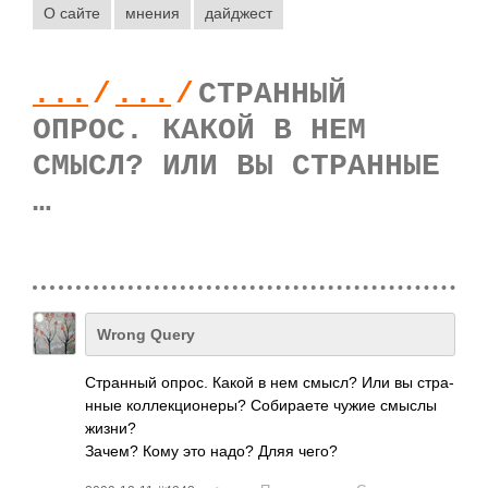
О сайте
мнения
дайджест
...
/
...
/
СТРАННЫЙ
ОПРОС. КАКОЙ В НЕМ
СМЫСЛ? ИЛИ ВЫ СТРАННЫЕ
…
Wrong Query
Стра­нный опрос. Какой в нем смысл? Или вы стра­
нные колл­екци­онеры? Соби­раете чужие смыслы
жизни?
Зачем? Кому это надо? Дляя чего?