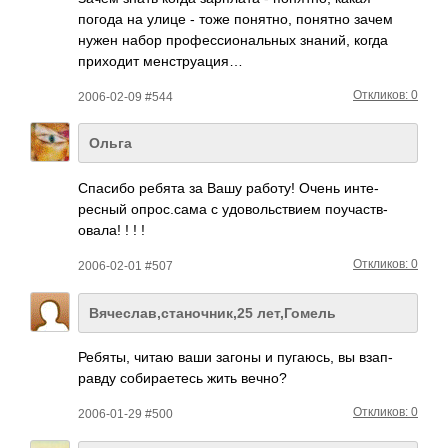
погода на улице - тоже поня­тно, понятно зачем
нужен набор проф­есси­онал­ьных знаний, когда
прих­одит менс­труа­ция…
Откликов: 0
2006-02-09 #544
Ольга
Спасибо ребята за Вашу работу! Очень инте­
ресный опро­с.сама с удов­ольс­твием поуч­аств­
овала! ! ! !
Откликов: 0
2006-02-01 #507
Вячеслав,станочник,25 лет,Гомель
Ребяты, читаю ваши загоны и пуга­юсь, вы взап­
равду соби­рает­есь жить вечно?
Откликов: 0
2006-01-29 #500