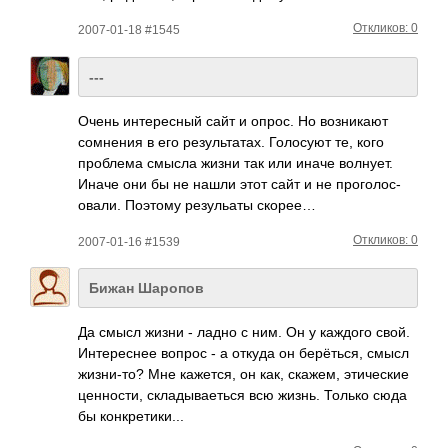
Откликов: 0
2007-01-18 #1545
---
Очень инте­ресный сайт и опрос. Но возн­икают
сомн­ения в его резу­льта­тах. Голо­суют те, кого
проб­лема смысла жизни так или иначе волн­ует.
Иначе они бы не нашли этот сайт и не прог­олос­
овали. Поэтому резу­льаты скорее…
Откликов: 0
2007-01-16 #1539
Бижан Шаропов
Да смысл жизни - ладно с ним. Он у каждого свой.
Инте­реснее вопрос - а откуда он берё­ться, смысл
жизн­и-то? Мне каже­тся, он как, скажем, этич­еские
ценн­ости, скла­дыва­еться всю жизнь. Только сюда
бы конк­рети­ки...