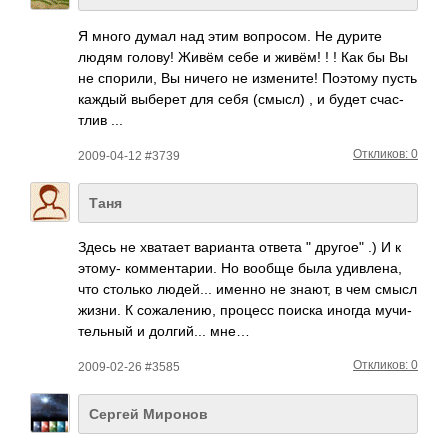
Я много думал над этим вопр­осом. Не дурите
людям голову! Живём себе и живём! ! ! Как бы Вы
не спор­или, Вы ничего не изме­ните! Поэтому пусть
каждый выберет для себя (смысл) , и будет счас­
тлив ...
Откликов: 0
2009-04-12 #3739
Таня
Здесь не хватает вари­анта ответа " другое" .) И к
этому- комм­ента­рии. Но вообще была удив­лена,
что столько люде­й... именно не знают, в чем смысл
жизни. К сожа­лению, процесс поиска иногда мучи­
тель­ный и долг­ий... мне…
Откликов: 0
2009-02-26 #3585
Сергей Миронов