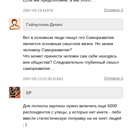
Откликов: 0
2007-05-19 #1878
Гайнуллин Денис
Вот в осно­вном люди пишут что Само­разв­итие
явля­ется осно­вным смыслом жизни. Но зачем
чело­веку Само­разв­итие?
Что может прин­ести человек сам себе нахо­дясь
вне обще­ства? След­оват­ельно глуб­инный смысл
само­разв­ития…
Откликов: 0
2007-05-13 01:00 #1863
ЕР
Для полноты картины нужно вклю­чить еще 6000
респ­онде­нтов с улицы, у которых нет инета - либо
ввеcти стат­исти­ческую попр­авку на не инет людей
; )