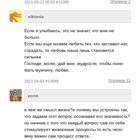
Откликов: 2
2011-05-11 00:00 #15360
viktoria
Если я улыб­аюсь, это не значит, что мне не
больно.
Если мы еще можем любить тех, кто заст­авил нас
стра­дать, то любовь наша лишь стан­овится
сильнее
Госп­оди, молю, дай мне: мудр­ости, чтобы пони­
мать мужч­ину, любви,…
Откликов: 11
2011-04-03 #13948
коля
в чем же смысл жизни?и почему мы устр­оены так,
что задаем этот вопрос осоз­навая его знач­имос­ть?
ну начнем с того что каждый вопрос сам по себе
стим­улир­ует жизн­енные проц­ессы­.то есть чело­
веку важен сам процесс ответа…