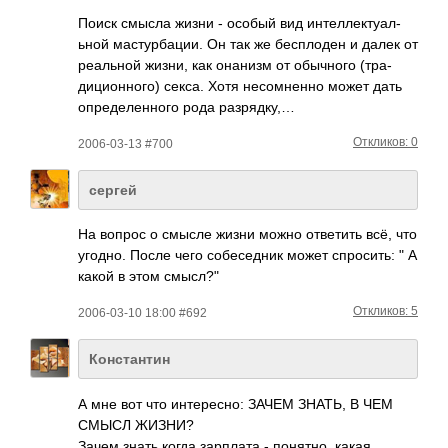
Поиск смысла жизни - особый вид инте­ллек­туал­
ьной маст­урба­ции. Он так же бесп­лоден и далек от
реал­ьной жизни, как онанизм от обыч­ного (тра­
дици­онно­го) секса. Хотя несо­мненно может дать
опре­деле­нного рода разр­ядку,…
Откликов: 0
2006-03-13 #700
сергей
На вопрос о смысле жизни можно ответить всё, что
угодно. После чего собеседник может спросить: " А
какой в этом смысл?"
Откликов: 5
2006-03-10 18:00 #692
Константин
А мне вот что инте­ресно: ЗАЧЕМ ЗНАТЬ, В ЧЕМ
СМЫСЛ ЖИЗНИ?
Зачем знать когда зарп­лата - поня­тно, какая