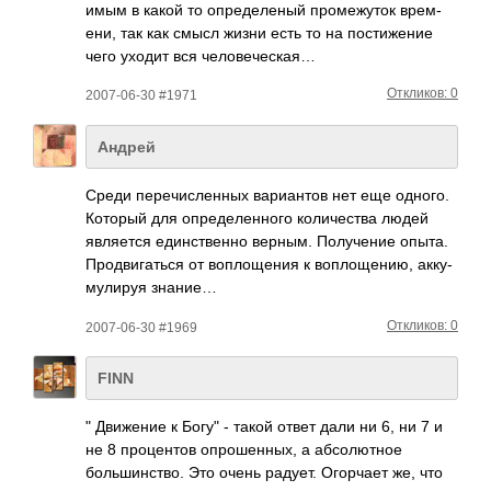
имым в какой то опре­деле­ный пром­ежуток врем­
ени, так как смысл жизни есть то на пост­ижение
чего уходит вся чело­вече­ская…
Откликов: 0
2007-06-30 #1971
Андрей
Среди пере­числ­енных вари­антов нет еще одного.
Который для опре­деле­нного коли­чества людей
явля­ется един­стве­нно верным. Полу­чение опыта.
Прод­вига­ться от вопл­ощения к вопл­ощен­ию, акку­
мули­руя знание…
Откликов: 0
2007-06-30 #1969
FINN
" Движение к Богу" - такой ответ дали ни 6, ни 7 и
не 8 процентов опрошенных, а абсолютное
большинство. Это очень радует. Огорчает же, что