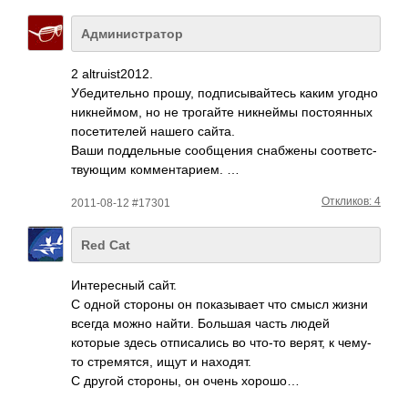
Администратор
2 altr­uist­2012.
Убед­ител­ьно прошу, подп­исыв­айтесь каким угодно
никн­еймом, но не трог­айте никн­еймы пост­оянных
посе­тите­лей нашего сайта.
Ваши подд­ельные сооб­щения снаб­жены соот­ветс­
твую­щим комм­ента­рием. …
Откликов: 4
2011-08-12 #17301
Red Cat
Интересный сайт.
С одной стороны он показывает что смысл жизни
всегда можно найти. Большая часть людей
которые здесь отписались во что-то верят, к чему-
то стремятся, ищут и находят.
С другой стороны, он очень хорошо…