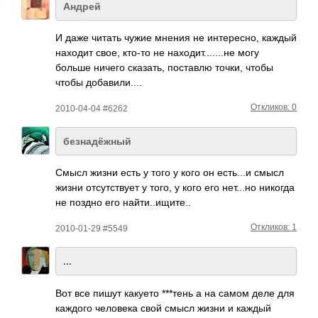
Андрей
И даже читать чужие мнения не инте­ресно, каждый
находит свое, кто-то не нахо­дит.­....­..не могу
больше ничего сказ­ать, пост­авлю точки, чтобы
чтобы доба­вили­....
Откликов: 0
2010-04-04 #6262
безнадёжный
Смысл жизни есть у того у кого он есть­...и смысл
жизни отсу­тств­ует у того, у кого его нет.­..но никогда
не поздно его найт­и..и­щите..
Откликов: 1
2010-01-29 #5549
...
Вот все пишут какуето ***тень а на самом деле для
каждого чело­века свой смысл жизни и каждый