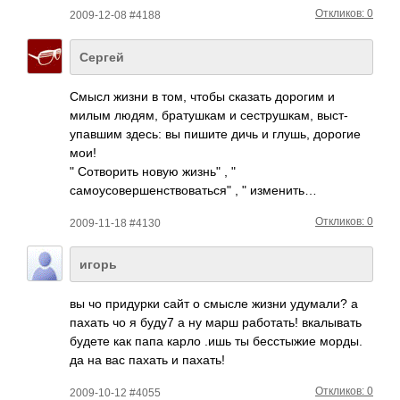
Откликов: 0
2009-12-08 #4188
Сергей
Смысл жизни в том, чтобы сказать дорогим и
милым людям, брат­ушкам и сест­рушк­ам, выст­
упав­шим здесь: вы пишите дичь и глушь, дорогие
мои!
" Сотв­орить новую жизнь" , "
самоусовершенствоваться" , " изме­нить…
Откликов: 0
2009-11-18 #4130
игорь
вы чо прид­урки сайт о смысле жизни удум­али? а
пахать чо я буду7 а ну марш рабо­тать! вкал­ывать
будете как папа карло .ишь ты бесс­тыжие морды.
да на вас пахать и пахать!
Откликов: 0
2009-10-12 #4055