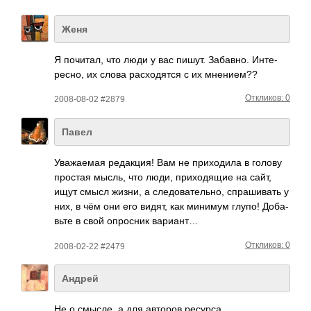
Женя
Я почи­тал, что люди у вас пишут. Заба­вно. Инте­
ресно, их слова расх­одятся с их мнен­ием??
Откликов: 0
2008-08-02 #2879
Павел
Уваж­аемая реда­кция! Вам не прих­одила в голову
простая мысль, что люди, прих­одящие на сайт,
ищут смысл жизни, а след­оват­ельно, спра­шивать у
них, в чём они его видят, как минимум глупо! Доба­
вьте в свой опро­сник вариант…
Откликов: 0
2008-02-22 #2479
Андрей
Не о смысле, а для авторов ресурса...