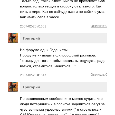
Только ведь такой ответ ничего не проя­сняет. Сам
вопрос только уводит в сторону от глав­ного. Как
жить в мире. Как не забл­удит­ься и не сойти с ума.
Как найти себя в хаосе.
Откликов: 0
2007-02-25 #1661
Григорий
На форуме одни Гедо­нисты.
Прошу не низв­одить фило­софс­кий разг­овор.
" я живу для того, чтобы пост­игать, ощущ­ать, радо­
вать­ся, стре­мить­ся, меня­ться­... "
Откликов: 0
2007-02-20 #1647
Григорий
По оста­влен­ным сооб­щениям можно судить, что
люди поте­рялись и в попытке заце­питься бегут за
чувс­твен­ными удов­ольс­твиями (" я стре­млюсь к
САМОсовершенствованию" , " я просто живу" ) .