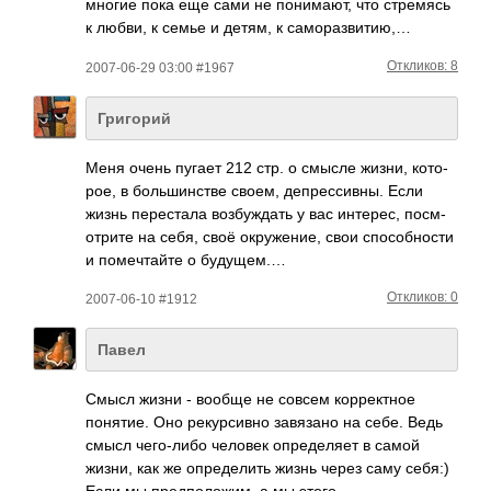
многие пока еще сами не понимают, что стремясь
к любви, к семье и детям, к саморазвитию,…
Откликов: 8
2007-06-29 03:00 #1967
Григорий
Меня очень пугает 212 стр. о смысле жизни, кото­
рое, в боль­шинс­тве своем, депр­есси­вны. Если
жизнь пере­стала возб­уждать у вас инте­рес, посм­
отрите на себя, своё окру­жение, свои спос­обно­сти
и поме­чтайте о буду­щем.…
Откликов: 0
2007-06-10 #1912
Павел
Смысл жизни - вообще не совсем корр­ектное
поня­тие. Оно реку­рсивно завя­зано на себе. Ведь
смысл чего­-либо человек опре­деляет в самой
жизни, как же опре­делить жизнь через саму себя:)
Если мы пред­поло­жим, а мы этого…