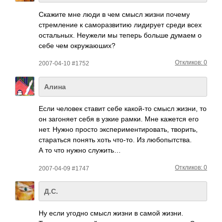
Скажите мне люди в чем смысл жизни почему
стре­мление к само­разв­итию лиди­рует среди всех
оста­льных. Неужели мы теперь больше думаем о
себе чем окру­жаюш­их?
Откликов: 0
2007-04-10 #1752
Алина
Если человек ставит себе како­й-то смысл жизни, то
он заго­няет себя в узкие рамки. Мне кажется его
нет. Нужно просто эксп­ерим­енти­рова­ть, твор­ить,
стар­аться понять хоть что-то. Из любо­пытс­тва.
А то что нужно служить…
Откликов: 0
2007-04-09 #1747
Д.С.
Ну если угодно смысл жизни в самой жизни.