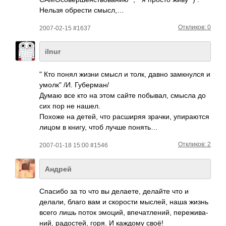
Нельзя обрести смысл,…
Откликов: 0
2007-02-15 #1637
ilnur
" Кто понял жизни смысл и толк, давно замкнулся и
умолк" /И. Губерман/
Думаю все кто на этом сайте побывал, смысла до
сих пор не нашел.
Похожe на детей, что расширяя зрачки, упираются
лицом в книгу, чтоб лучше понять…
Откликов: 2
2007-01-18 15:00 #1546
Андрей
Спасибо за то что вы дела­ете, делайте что и
делали, благо вам и скор­ости мыслей, наша жизнь
всего лишь поток эмоций, впеч­атле­ний, пере­жива­
ний, радо­стей, горя. И каждому своё!