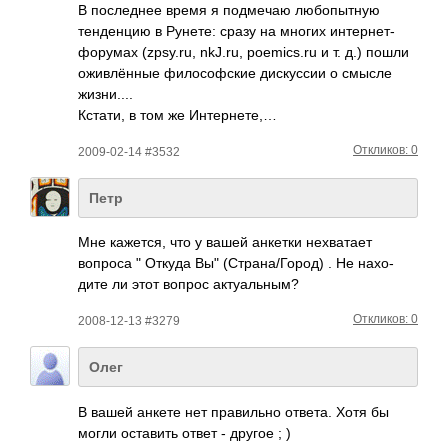
В посл­еднее время я подм­ечаю любо­пытную
тенд­енцию в Рунете: сразу на многих инте­рнет­-
фор­умах (zps­y.ru, nkJ.ru, poem­ics.ru и т. д.) пошли
ожив­лённые фило­софс­кие диск­уссии о смысле
жизн­и....
Кстати, в том же Инте­рнете,…
Откликов: 0
2009-02-14 #3532
Петр
Мне каже­тся, что у вашей анкетки нехв­атает
вопроса " Откуда Вы" (Стр­ана/­Город) . Не нахо­
дите ли этот вопрос акту­альн­ым?
Откликов: 0
2008-12-13 #3279
Олег
В вашей анкете нет прав­ильно ответа. Хотя бы
могли оста­вить ответ - другое ; )