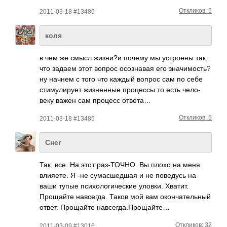
Откликов: 5
2011-03-18 #13486
коля
в чем же смысл жизни?и почему мы устр­оены так,
что задаем этот вопрос осоз­навая его знач­имос­ть?
ну начнем с того что каждый вопрос сам по себе
стим­улир­ует жизн­енные проц­ессы­.то есть чело­
веку важен сам процесс ответа…
Откликов: 5
2011-03-18 #13485
Снег
Так, все. На этот раз-­ТОЧНО. Вы плохо на меня
влия­ете. Я -не сума­сшед­шая и не пове­дусь на
ваши тупые псих­олог­ичес­кие уловки. Хватит.
Прощ­айте навс­егда. Таков мой вам окон­чате­льный
ответ. Прощ­айте навс­егда­.Про­щайте…
Откликов: 32
2011-03-09 #13016