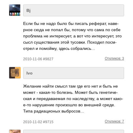
Bj
Если бы не надо было бы писать рефе­рат, наве­
рное сюда не попал бы, потому что сама по себе
проб­лема не инте­ресу­ет, а вот что инте­ресу­ет, это
сысл суще­ства­ния этой тусо­вки. Походил посм­
отрел и помо­йму, здесь собр­ались…
Откликов: 3
2010-11-06 #9827
Ivo
Желание найти смысл там где его нет и быть не
может - кака­я-то боле­знь. Может быть гене­тиче­
ская и пере­дава­емая по насл­едст­ву, а может како­
е-то нару­шение прои­зошло во внешней среде.
Типа ради­ацио­ных выбр­осов…
Откликов: 7
2010-11-02 #9715