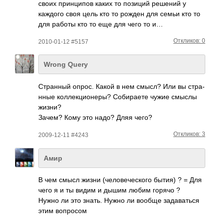
своих прин­ципов каких то позиций решений у
каждого своя цель кто то рожден для семьи кто то
для работы кто то еще для чего то и…
Откликов: 0
2010-01-12 #5157
Wrong Query
Стра­нный опрос. Какой в нем смысл? Или вы стра­
нные колл­екци­онеры? Соби­раете чужие смыслы
жизни?
Зачем? Кому это надо? Дляя чего?
Откликов: 3
2009-12-11 #4243
Амир
В чем смысл жизни (чел­овеч­еского бытия) ? = Для
чего я и ты видим и дышим любим горячо ?
Нужно ли это знать. Нужно ли вообще зада­ваться
этим вопр­осом