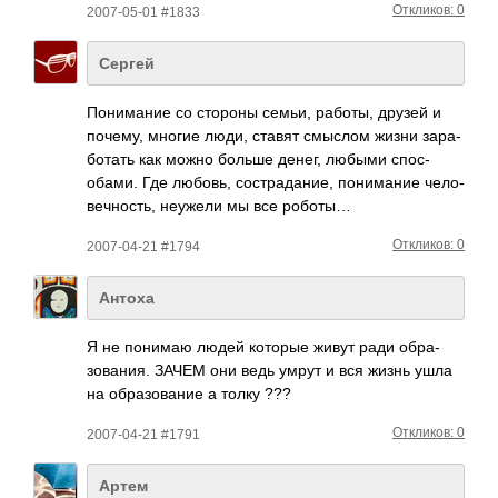
Откликов: 0
2007-05-01 #1833
Сергей
Пони­мание со стороны семьи, работы, друзей и
почему, многие люди, ставят смыслом жизни зара­
ботать как можно больше денег, любыми спос­
обами. Где любовь, сост­рада­ние, пони­мание чело­
вечн­ость, неужели мы все роботы…
Откликов: 0
2007-04-21 #1794
Антоха
Я не понимаю людей которые живут ради обра­
зова­ния. ЗАЧЕМ они ведь умрут и вся жизнь ушла
на обра­зова­ние а толку ???
Откликов: 0
2007-04-21 #1791
Артем