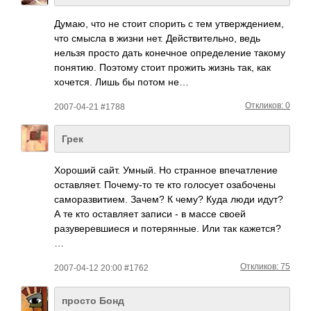
Думаю, что не стоит спорить с тем утве­ржде­нием,
что смысла в жизни нет. Дейс­твит­ельно, ведь
нельзя просто дать коне­чное опре­деле­ние такому
поня­тию. Поэтому стоит прожить жизнь так, как
хоче­тся. Лишь бы потом не…
Откликов: 0
2007-04-21 #1788
Грек
Хороший сайт. Умный. Но странное впечатление
оставляет. Почему-то те кто голосует озабочены
саморазвитием. Зачем? К чему? Куда люди идут?
А те кто оставляет записи - в массе своей
разуверевшиеся и потерянные. Или так кажется?
…
Откликов: 75
2007-04-12 20:00 #1762
просто Бонд