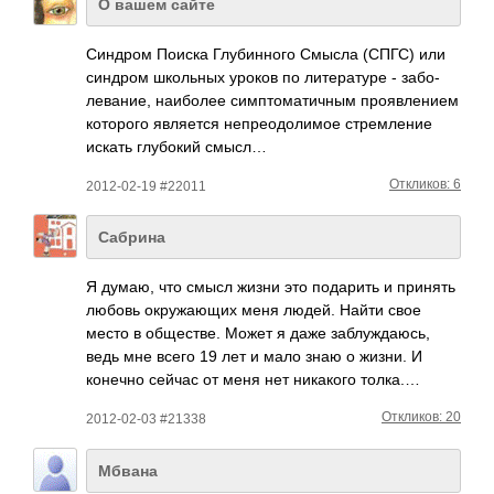
О вашем сайте
Синдром Поиска Глуб­инного Смысла (СПГС) или
синдром школ­ьных уроков по лите­ратуре - забо­
лева­ние, наиб­олее симп­тома­тичным проя­влен­ием
кото­рого явля­ется непр­еодо­лимое стре­мление
искать глуб­окий смысл…
Откликов: 6
2012-02-19 #22011
Сабрина
Я думаю, что смысл жизни это пода­рить и принять
любовь окру­жающих меня людей. Найти свое
место в обще­стве. Может я даже забл­ужда­юсь,
ведь мне всего 19 лет и мало знаю о жизни. И
конечно сейчас от меня нет ника­кого толка.…
Откликов: 20
2012-02-03 #21338
Мбвана