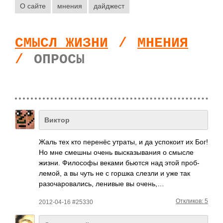
О сайте
мнения
дайджест
СМЫСЛ ЖИЗНИ
/
МНЕНИЯ
/
ОПРОСЫ
Виктор
Жаль тех кто перенёс утраты, и да успо­коит их Бог!
Но мне смешны очень выск­азыв­ания о смысле
жизни. Фило­софы веками бьются над этой проб­
лемой, а вы чуть не с горшка слезли и уже так
разо­чаро­вали­сь, ленивые вы очень,…
Откликов: 5
2012-04-16 #25330