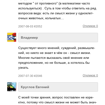
методом " от противного" (в мате­матики часто
испо­льзу­еться) . Суть в том чтобы отве­тить на ряд
вопр­осов вида: есть ли смысл жизни у одно­клет­
очных живо­тных, коль­чатых…
Откликов: 0
2007-08-03 #2052
Владимир
Cуще­ствует много мнений, сужд­ений, разм­ышле­
ний, но никто не знает в чём он - смысл жизни.
Многие пыта­ются выск­азать своё мнение или
пред­поло­жение, но не больше, а хоте­лось бы
узнать.
Откликов: 0
2007-07-30 #2046
Круглов Евгений
С моей точки зрения, вопрос пост­авлен не коре­
ктно, потому что смысл жизни не может быть знач­