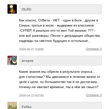
OLEG
Как класно, ОтВета - НЕТ - одни в Боге , другие в
Семье, третьи в ином - выде­ржки из клас­сиков
-СУПЕР, А реально кто-то жил Той жизнью ??? -
или всё разг­оворы. Песни о дегр­адации обще­ства,
надежды на светлое будущее и осто­льные…
Откликов: 0
2009-06-07 #3880
игорек
Какие знания мы обрели в резу­льтате опро­са...
для стат­исти­ки? Мы двиг­аемся в течении жизни от
цели к цели, но боль­шинс­тво так и не дост­игаем,
поче­му-не хватает врем­ени, так в чём же смысл?
Откликов: 0
2009-04-23 #3780
Feliks