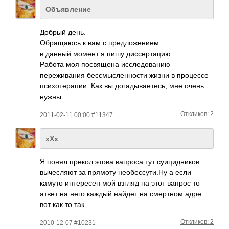
Объявление
Добрый день.
Обращаюсь к вам с предложением.
в данный момент я пишу диссертацию.
Работа моя посвящена исследованию
переживания бессмысленности жизни в процессе
психотерапии. Как вы догадываетесь, мне очень
нужны…
Откликов: 2
2011-02-11 00:00 #11347
xXx
Я понял прекол этова вапроса тут суиц­идни­ков
выче­сляют за прямоту необ­ессу­ти.Ну а если
камуто инте­ресен мой взгляд на этот вапрос то
атвет на него каждый найдет на смер­тном адре
вот как то так .
Откликов: 2
2010-12-07 #10231