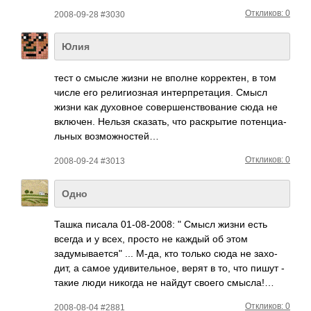
Откликов: 0
2008-09-28 #3030
Юлия
тест о смысле жизни не вполне корр­ектен, в том
числе его рели­гиоз­ная инте­рпре­тация. Смысл
жизни как духо­вное сове­ршен­ство­вание сюда не
вклю­чен. Нельзя сказ­ать, что раск­рытие поте­нциа­
льных возм­ожно­стей…
Откликов: 0
2008-09-24 #3013
Одно
Ташка писала 01-0­8-20­08: " Смысл жизни есть
всегда и у всех, просто не каждый об этом
задумывается" ... М-да, кто только сюда не захо­
дит, а самое удив­ител­ьное, верят в то, что пишут -
такие люди никогда не найдут своего смысла!…
Откликов: 0
2008-08-04 #2881