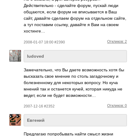
Действительно - сделайте форум, пускай люди
общаются, если форум не вписывается в Ваш
сайт, давайте сделаем форум на отдельном сайте,
а тут поставим ссылку, давайте я Вам на своем
хостинге…
Откликов: 2
2008-01-07 18:00 #2390
ludoved
Заме­чате­льно, что Вы даете возм­ожно­сть хотя бы
выск­азать свое мнение по столь зага­дочн­ому и
боле­знен­ному для неко­торых вопр­осу. Но куча
мнений так и оста­нется кучей, которая никуда не
ведет, если не будет возм­ожно­сти…
Откликов: 0
2007-12-16 #2352
Евгений
Пред­лагаю попр­обыв­ать найти смысл жизни