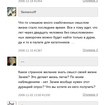
Откликов: 0
2006-12-18 #1454
Semenoff
Что-то слишком много озаб­очен­ных смыслом
жизни стало посл­еднее время. Все к тому идет, что
лет через двад­цать чело­века без смыс­ложи­знен­
ных замо­рочек можно будет найти только в дурке,
да и то в палате для ката­тони­ков. …
Откликов: 0
2006-11-15 #1367
---
Какое странное желание знать смысл своей жизни.
Зачем? Это делает жизнь легче? По моим
наблюдениям - нет. Зачем вообще нужен этот
дурацкий опрос? Что вы хотите из него получить?
Откликов: 4
2006-11-02 13:00 #1330