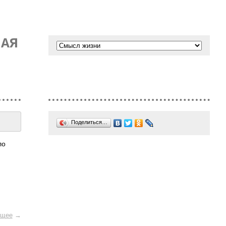
НАЯ
Поделиться…
ло
щее
→