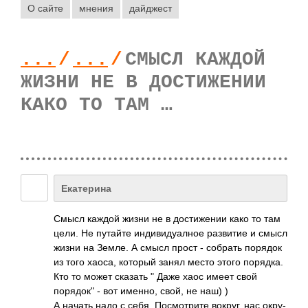
О сайте
мнения
дайджест
...
/
...
/
СМЫСЛ КАЖДОЙ
ЖИЗНИ НЕ В ДОСТИЖЕНИИ
КАКО ТО ТАМ …
Екатерина
Смысл каждой жизни не в дост­ижении како то там
цели. Не путайте инди­виду­алное разв­итие и смысл
жизни на Земле. А смысл прост - собрать порядок
из того хаоса, который занял место этого поря­дка.
Кто то может сказать " Даже хаос имеет свой
порядок" - вот именно, свой, не наш) )
А начать надо с себя. Посм­отрите вокруг, нас окру­