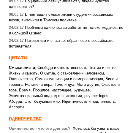
09.03.17
Социальные сети усиливают у людей чувство
одиночества?
08.03.17
В чем видят смысл жизни студентки российских
вузов, выяснили в Томском политехе
24.02.17
Проблема одиночества заботит не только медиков, но
и большой бизнес
24.02.17
Патриотизм и счастье: образ нового российского
потребителя
ЦИТАТЫ
Смысл жизни
,
Свобода и ответственность
,
Бытие и ничто.
Жизнь и смерть
,
О бытие, о становлении человеком
,
Одиночество
,
Самоактуализация и самореализация
,
Вина и
тревога
,
Религия и вера
,
Тело и дух
,
Мы и другие
,
Счастье и
горе
,
Время. Прошлое, настоящее, будущее
,
Экзистенциальный подход в психологии
,
psyche+logos
,
Абсурд
,
Этот безумный мир
,
Идентичность и подлинность
,
Ассорти
ОДИНОЧЕСТВО
Одиночество - что это для вас?
Хотелось бы узнать ваше