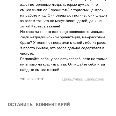
жают поте­рянные люди, которые думают, что
смысл жизни её " прожигать" в торг­овых цент­рах,
на работе и т.д. Они отве­ргают истины, они следят
за весом так, что не могут зачать детей, да и не
хотят! Карьера важнее!
Не хаос ли то, что все чаще появ­ляются мань­яки,
люди нетр­адиц­ионной орие­нтац­ии, межр­ассо­вые
браки? У меня нет нена­виси к какой либо из расс,
я просто считаю, что расса должна соде­ржатся в
чист­оте.
Разв­ивайте себя, у вас есть спос­обно­сти не только
пить пиво ли красить глаза. Отчи­щайте себя и вы
найдете смысл жизней.
←
Предыдущее
Следующее
→
2010-01-17 #5316
ОСТАВИТЬ КОММЕНТАРИЙ