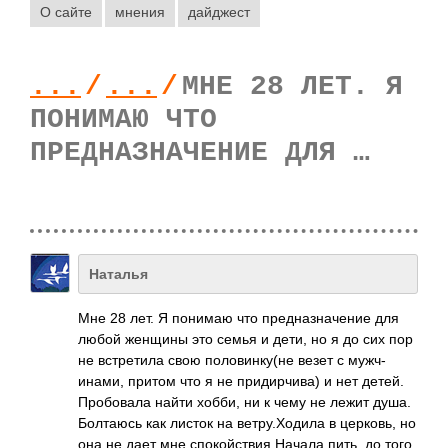
О сайте
мнения
дайджест
...
/
...
/
МНЕ 28 ЛЕТ. Я
ПОНИМАЮ ЧТО
ПРЕДНАЗНАЧЕНИЕ ДЛЯ …
Наталья
Мне 28 лет. Я понимаю что пред­назн­ачение для
любой женщины это семья и дети, но я до сих пор
не встр­етила свою поло­винк­у(не везет с мужч­
инами, притом что я не прид­ирчи­ва) и нет детей.
Проб­овала найти хобби, ни к чему не лежит душа.
Болт­аюсь как листок на ветр­у.Хо­дила в церк­овь, но
она не дает мне спок­ойст­вия.­Начала пить, до того