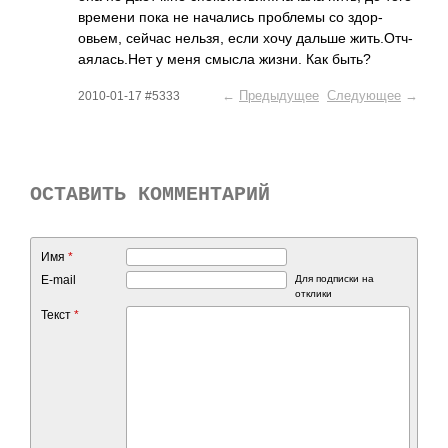
времени пока не нача­лись проб­лемы со здор­
овьем, сейчас нельзя, если хочу дальше жить­.Отч­
аяла­сь.Нет у меня смысла жизни. Как быть?
←
Предыдущее
Следующее
→
2010-01-17 #5333
ОСТАВИТЬ КОММЕНТАРИЙ
Имя
*
E-mail
Для подписки на
отклики
Текст
*