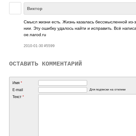
Виктор
Смысл жизни есть. Жизнь каза­лась бесс­мысл­енной из-з
нии. Эту ошибку удалось найти и испр­авить. Всё напи­са
oe.n­arod­.ru
2010-01-30 #5599
ОСТАВИТЬ КОММЕНТАРИЙ
Имя
*
E-mail
Для подписки на отклики
Текст
*