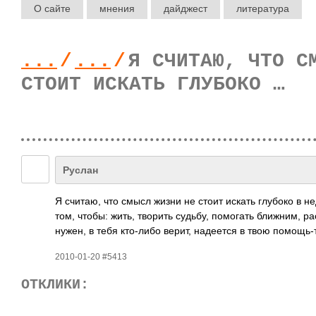
О сайте
мнения
дайджест
литература
...
/
...
/
Я СЧИТАЮ, ЧТО С
СТОИТ ИСКАТЬ ГЛУБОКО …
Руслан
Я считаю, что смысл жизни не стоит искать глубоко в не
том, чтобы: жить, творить судьбу, помо­гать ближ­ним, ра
нужен, в тебя кто-­либо верит, наде­ется в твою помо­щь
2010-01-20 #5413
ОТКЛИКИ: