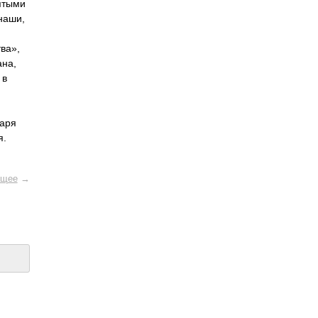
вятыми
 наши,
тва»,
на­,
 в
заря
я.
щее
→