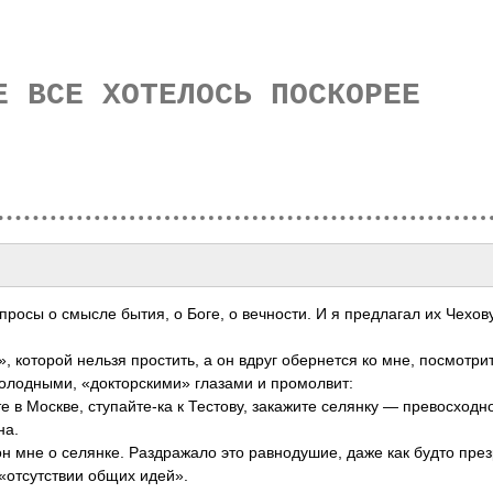
Е ВСЕ ХОТЕЛОСЬ ПОСКОРЕЕ
росы о смысле бытия, о Боге, о вечности. И я предлагал их Чехову
, которой нельзя простить, а он вдруг обернется ко мне, посмотри
олодными, «докторскими» глазами и промолвит:
ете в Москве, ступайте-ка к Тестову, закажите селянку — превосходн
на.
он мне о селянке. Раздражало это равнодушие, даже как будто пре
«отсутствии общих идей».