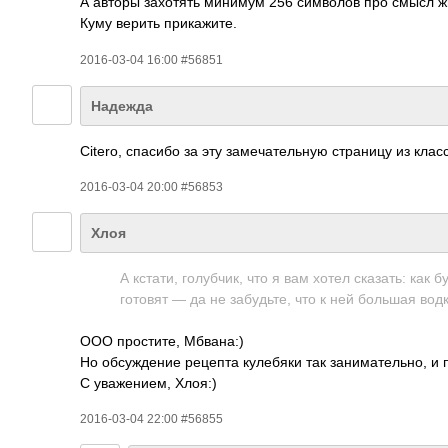
А авторы захотять минимум 256 символов про смысл ж
Куму верить прикажите.
2016-03-04 16:00 #56851
Надежда
Citero, спасибо за эту замечательную страницу из клас
2016-03-04 20:00 #56853
Хлоя
А кстати, голубчик, что я вам хотел сказать: как
готовят — да не забудьте, что к ней большая вод
ООО простите, Мбвана:)
Но обсуждение рецепта кулебяки так занимательно, и 
С уважением, Хлоя:)
2016-03-04 22:00 #56855