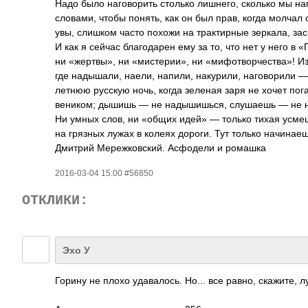
Надо было наговорить столько лишнего, сколько мы на
словами, чтобы понять, как он был прав, когда молчал 
увы, слишком часто похожи на трактирные зеркала, з
И как я сейчас благодарен ему за то, что нет у него в
ни «жертвы», ни «мистерии», ни «мифотворчества»­! Из 
где надышали, наели, напили, накурили, наговорили — 
летнюю русскую ночь, когда зеленая заря не хочет пог
веником; дышишь — не надышишься, слушаешь — не нас
Ни умных слов, ни «общих идей» — только тихая усмешк
на грязных лужах в колеях дороги. Тут только начинаеш
Дмитрий Мережковский. Асфодели и ромашка
2016-03-04 15:00 #56850
ОТКЛИКИ:
Эхо У
Горину не плохо удавалось. Но... все равно, скажите, 