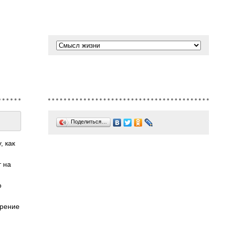
Поделиться…
, как
т на
о
зрение