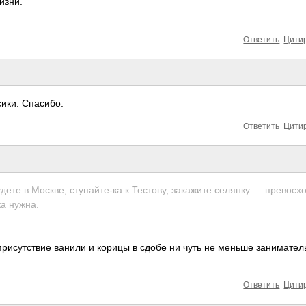
изни.
Ответить
Цити
сики. Спасибо.
Ответить
Цити
 будете в Москве, ступайте-ка к Тестову, закажите селянку — превосх
ка нужна.
присутствие ванили и корицы в сдобе ни чуть не меньше занимател
Ответить
Цити