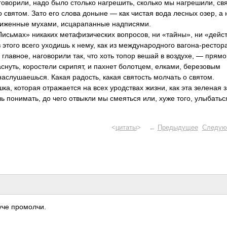
говорили, надо было столько нагрешить, сколько мы нагрешили, с
о святом. Зато его слова доныне — как чистая вода лесных озер, а
асиженные мухами, исцарапанные надписями.
 «Письмах» никаких метафизических вопросов, ни «тайны», ни «дейс
этого всего уходишь к нему, как из международного вагона-рестора
главное, наговорили так, что хоть топор вешай в воздухе, — прямо
аснуть, коростели скрипят, и пахнет болотцем, елками, березовым
лушаешься. Какая радость, какая святость молчать о святом.
а, которая отражается на всех уродствах жизни, как эта зеленая 
ь понимать, до чего отвыкли мы смеяться или, хуже того, улыбатьс
<
цитаты
> ←
Предыдущее
Следую
луче промолчи.