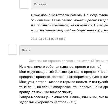
Мбвана
Я уже давно не готовлю кулебяк. Но когда гото
блинчиками. Такие сейчас может и делают в дор
А с солянкой (селянкой) не сложилось. Никто до
который "ленинградский" на "куре" едят с удово
2016-03-06 11:00 #56868
Хлоя
Хотя как ни странно рассольник который "ленингр
Ну а что, ничего себе так кушанье, просто и сытно:)
Мои окружающие всё больше суп харчо предпочитают, 
приправ в продаже, постоянно экспериментируют с ни
Мне, увы, острое, кислое и горькое нельзя. А вот кулеб
тоже лень, но если и сподоблюсь то непременно на др
правда от начинки тоже зависит:)
Завтра масленица начинается. Блины, блинчики, сметанк
здоровья и хорошего настроения! :)