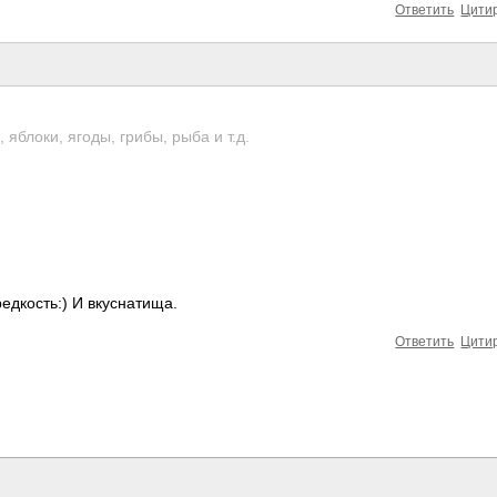
Ответить
Цити
 яблоки, ягоды, грибы, рыба и т.д.
редкость:) И вкуснатища.
Ответить
Цити