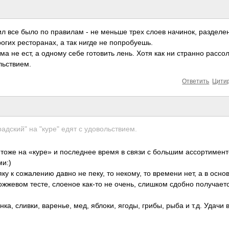
вил все было по правилам - не меньше трех слоев начинок, разделе
огих ресторанах, а так нигде не попробуешь.
ма не ест, а одному себе готовить лень. Хотя как ни странно рассо
льствием.
Ответить
Цити
адский" на "куре" едят с удовольствием.
тоже на «куре» и последнее время в связи с большим ассортимен
ми:)
яку к сожалению давно не пеку, то некому, то времени нет, а в осно
ожжевом тесте, слоеное как-то не очень, слишком сдобно получаетс
а, сливки, варенье, мед, яблоки, ягоды, грибы, рыба и т.д. Удачи 